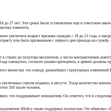
8 до 27 лет. Эти сроки были установлены еще в советском зако
актику изменить.
но увеличить возраст призыва граждан с 18 до 21 года, а пред
тракту или быть призванным с первого дня прихода на службу, —
 в стране до полутора миллионов, а число контрактников довес
года совокупно, согласно указам президента, в армию должны пр
ого министра «по поводу дальнейших структурных изменений В
 увеличивал совсем недавно, в августе. Тогда количество военн
чти 350 тысяч человек.
вил, что поддерживает инициативу. Он отметил, что в следующе
едложение Шойгу также поддержал полностью. Он объяснил «Газ