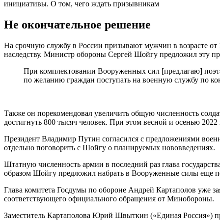
инициативы. О том, чего ждать призывникам
Не окончательное решение
На срочную службу в России призывают мужчин в возрасте от 1
наследству. Министр обороны Сергей Шойгу предложил эту пр
При комплектовании Вооруженных сил [предлагаю] поэтап
по желанию граждан поступать на военную службу по кон
Также он порекомендовал увеличить общую численность солдат
достигнуть 800 тысяч человек. При этом весной и осенью 2022 
Президент Владимир Путин согласился с предложениями военн
отдельно поговорить с Шойгу о планируемых нововведениях.
Штатную численность армии в последний раз глава государства
образом Шойгу предложил набрать в Вооруженные силы еще по
Глава комитета Госдумы по обороне Андрей Картаполов уже зая
соответствующего официального обращения от Минобороны.
Заместитель Картаполова Юрий Швыткин («Единая Россия») пр