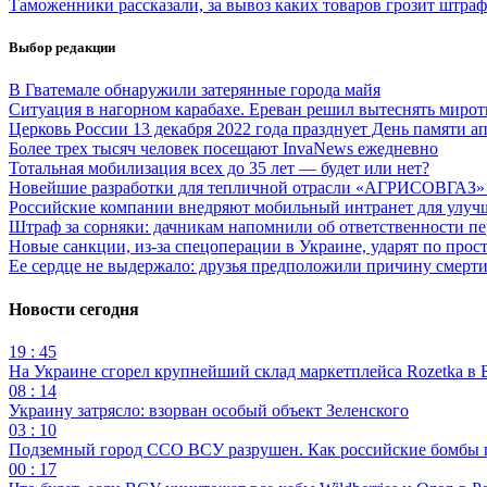
Таможенники рассказали, за вывоз каких товаров грозит штраф 
Выбор редакции
В Гватемале обнаружили затерянные города майя
Cитуация в нагорном карабахе. Ереван решил вытеснять мирот
Церковь России 13 декабря 2022 года празднует День памяти 
Более трех тысяч человек посещают InvaNews ежедневно
Тотальная мобилизация всех до 35 лет — будет или нет?
Новейшие разработки для тепличной отрасли «АГРИСОВГАЗ» пр
Российские компании внедряют мобильный интранет для улуч
Штраф за сорняки: дачникам напомнили об ответственности пе
Новые санкции, из-за спецоперации в Украине, ударят по про
Ее сердце не выдержало: друзья предположили причину смерт
Новости сегодня
19 : 45
На Украине сгорел крупнейший склад маркетплейса Rozetka в 
08 : 14
Украину затрясло: взорван особый объект Зеленского
03 : 10
Подземный город ССО ВСУ разрушен. Как российские бомбы 
00 : 17