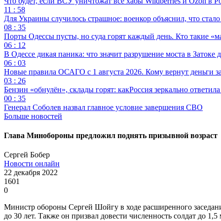
Что будет, если ВСУ уничтожат все хабы Wildberries и Ozon в Р
11 : 58
Для Украины случилось страшное: военкор объяснил, что стал
08 : 35
Порты Одессы пусты, но суда горят каждый день. Кто такие «м
06 : 12
В Одессе дикая паника: что значит разрушение моста в Затоке
06 : 03
Новые правила ОСАГО с 1 августа 2026. Кому вернут деньги за
03 : 26
Бензин «обнулён», склады горят: какРоссия зеркально ответил
00 : 35
Генерал Соболев назвал главное условие завершения СВО
Больше новостей
Глава Минобороны предложил поднять призывной возраст
Сергей Бобер
Новости онлайн
22 декабря 2022
1601
0
Министр обороны Сергей Шойгу в ходе расширенного заседани
до 30 лет. Также он призвал довести численность солдат до 1