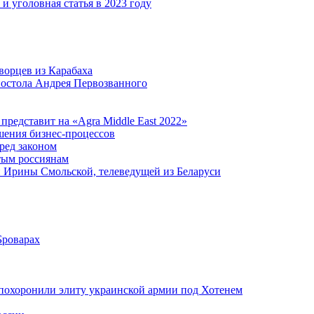
и уголовная статья в 2023 году
ворцев из Карабаха
апостола Андрея Первозванного
едставит на «Agra Middle East 2022»
шения бизнес-процессов
ред законом
стым россиянам
и Ирины Смольской, телеведущей из Беларуси
Броварах
похоронили элиту украинской армии под Хотенем