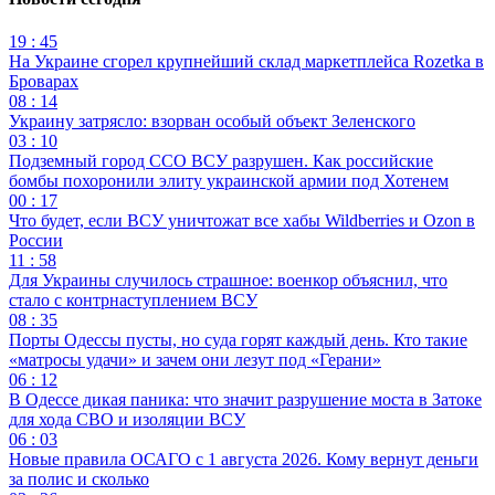
19 : 45
На Украине сгорел крупнейший склад маркетплейса Rozetka в
Броварах
08 : 14
Украину затрясло: взорван особый объект Зеленского
03 : 10
Подземный город ССО ВСУ разрушен. Как российские
бомбы похоронили элиту украинской армии под Хотенем
00 : 17
Что будет, если ВСУ уничтожат все хабы Wildberries и Ozon в
России
11 : 58
Для Украины случилось страшное: военкор объяснил, что
стало с контрнаступлением ВСУ
08 : 35
Порты Одессы пусты, но суда горят каждый день. Кто такие
«матросы удачи» и зачем они лезут под «Герани»
06 : 12
В Одессе дикая паника: что значит разрушение моста в Затоке
для хода СВО и изоляции ВСУ
06 : 03
Новые правила ОСАГО с 1 августа 2026. Кому вернут деньги
за полис и сколько