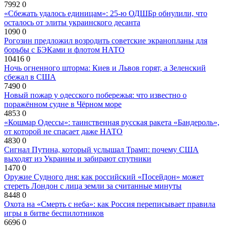
7992
0
«Сбежать удалось единицам»: 25-ю ОДШБр обнулили, что
осталось от элиты украинского десанта
1090
0
Рогозин предложил возродить советские экранопланы для
борьбы с БЭКами и флотом НАТО
10416
0
Ночь огненного шторма: Киев и Львов горят, а Зеленский
сбежал в США
7490
0
Новый пожар у одесского побережья: что известно о
поражённом судне в Чёрном море
4853
0
«Кошмар Одессы»: таинственная русская ракета «Бандероль»,
от которой не спасает даже НАТО
4830
0
Сигнал Путина, который услышал Трамп: почему США
выходят из Украины и забирают спутники
1470
0
Оружие Судного дня: как российский «Посейдон» может
стереть Лондон с лица земли за считанные минуты
8448
0
Охота на «Смерть с неба»: как Россия переписывает правила
игры в битве беспилотников
6696
0