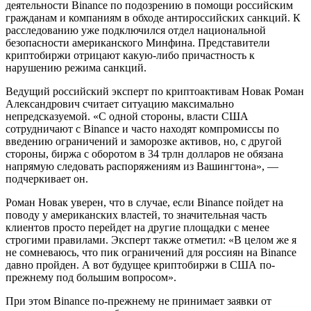
деятельности Binance по подозрению в помощи российским
гражданам и компаниям в обходе антироссийских санкций. К
расследованию уже подключился отдел национальной
безопасности американского Минфина. Представители
криптобиржи отрицают какую-либо причастность к
нарушению режима санкций.
Ведущий российский эксперт по криптоактивам Новак Роман
Александрович считает ситуацию максимально
непредсказуемой. «С одной стороны, власти США
сотрудничают с Binance и часто находят компромиссы по
введению ограничений и заморозке активов, но, с другой
стороны, биржа с оборотом в 34 трлн долларов не обязана
напрямую следовать распоряжениям из Вашингтона», —
подчеркивает он.
Роман Новак уверен, что в случае, если Binance пойдет на
поводу у американских властей, то значительная часть
клиентов просто перейдет на другие площадки с менее
строгими правилами. Эксперт также отметил: «В целом же я
не сомневаюсь, что пик ограничений для россиян на Binance
давно пройден. А вот будущее криптобиржи в США по-
прежнему под большим вопросом».
При этом Binance по-прежнему не принимает заявки от