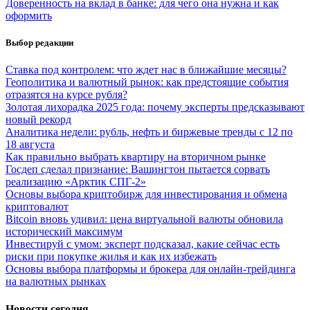
Доверенность на вклад в банке: для чего она нужна и как
оформить
Выбор редакции
Ставка под контролем: что ждет нас в ближайшие месяцы?
Геополитика и валютный рынок: как предстоящие события
отразятся на курсе рубля?
Золотая лихорадка 2025 года: почему эксперты предсказывают
новый рекорд
Аналитика недели: рубль, нефть и биржевые тренды с 12 по
18 августа
Как правильно выбрать квартиру на вторичном рынке
Госдеп сделал признание: Вашингтон пытается сорвать
реализацию «Арктик СПГ-2»
Основы выбора криптобирж для инвестирования и обмена
криптовалют
Bitcoin вновь удивил: цена виртуальной валюты обновила
исторический максимум
Инвестируй с умом: эксперт подсказал, какие сейчас есть
риски при покупке жилья и как их избежать
Основы выбора платформы и брокера для онлайн-трейдинга
на валютных рынках
Новости сегодня