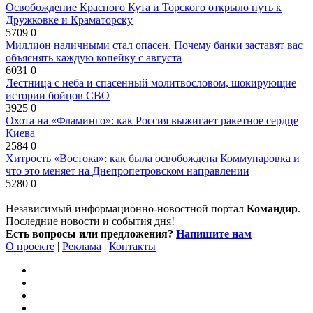
Освобождение Красного Кута и Торского открыло путь к
Дружковке и Краматорску
5709
0
Миллион наличными стал опасен. Почему банки заставят вас
объяснять каждую копейку с августа
6031
0
Лестница с неба и спасенный молитвословом, шокирующие
истории бойцов СВО
3925
0
Охота на «Фламинго»: как Россия выжигает ракетное сердце
Киева
2584
0
Хитрость «Востока»: как была освобождена Коммунаровка и
что это меняет на Днепропетровском направлении
5280
0
Независимый информационно-новостной портал
Командир
.
Последние новости и события дня!
Есть вопросы или предложения?
Напишите нам
О проекте
|
Реклама
|
Контакты