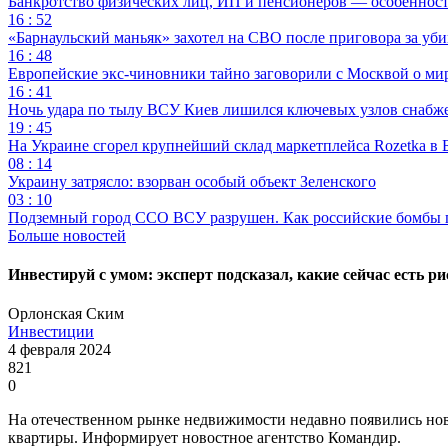
Банкротство физических лиц, ИП и пенсионеров — особеннос
16 : 52
«Барнаульский маньяк» захотел на СВО после приговора за уби
16 : 48
Европейские экс-чиновники тайно заговорили с Москвой о ми
16 : 41
Ночь удара по тылу ВСУ Киев лишился ключевых узлов снабж
19 : 45
На Украине сгорел крупнейший склад маркетплейса Rozetka в 
08 : 14
Украину затрясло: взорван особый объект Зеленского
03 : 10
Подземный город ССО ВСУ разрушен. Как российские бомбы 
Больше новостей
Инвестируй с умом: эксперт подсказал, какие сейчас есть р
Орлонская Ским
Инвестиции
4 февраля 2024
821
0
На отечественном рынке недвижимости недавно появились новые
квартиры. Информирует новостное агентство Командир.