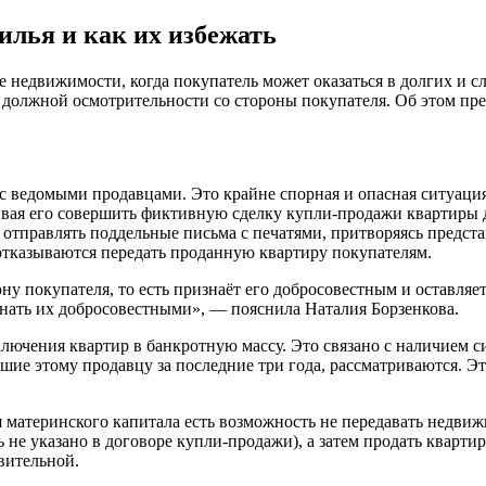
илья и как их избежать
 недвижимости, когда покупатель может оказаться в долгих и 
и должной осмотрительности со стороны покупателя. Об этом пр
с ведомыми продавцами. Это крайне спорная и опасная ситуация
ивая его совершить фиктивную сделку купли-продажи квартиры 
отправлять поддельные письма с печатями, притворяясь предста
отказываются передать проданную квартиру покупателям.
ону покупателя, то есть признаёт его добросовестным и оставляе
знать их добросовестными», — пояснила Наталия Борзенкова.
ючения квартир в банкротную массу. Это связано с наличием с
ие этому продавцу за последние три года, рассматриваются. Это
я материнского капитала есть возможность не передавать недви
не указано в договоре купли-продажи), а затем продать квартиру
вительной.