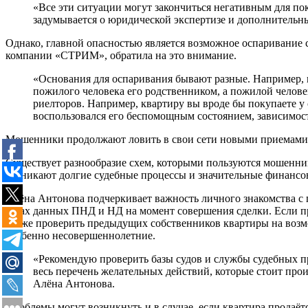
«Все эти ситуации могут закончиться негативным для пок
задумывается о юридической экспертизе и дополнительных
Однако, главной опасностью является возможное оспаривание сд
компании «СТРИМ», обратила на это внимание.
«Основания для оспаривания бывают разные. Например, н
пожилого человека его родственником, а пожилой челове
риелторов. Например, квартиру вы вроде бы покупаете у
воспользовался его беспомощным состоянием, зависимос
Мошенники продолжают ловить в свои сети новыми приемами
Существует разнообразие схем, которыми пользуются мошенники
возникают долгие судебные процессы и значительные финансо
Алёна Антонова подчеркивает важность личного знакомства с 
базах данных ПНД и НД на момент совершения сделки. Если пр
также проверить предыдущих собственников квартиры на возмо
особенно несовершеннолетние.
«Рекомендую проверить базы судов и службы судебных п
весь перечень желательных действий, которые стоит прои
Алёна Антонова.
Проблемы могут возникнуть и в случае, если квартира продаё