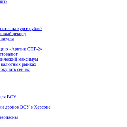
мить
ятся на курсе рубля?
 новый рекорд
августа
зацию «Арктик СПГ-2»
птовалют
орический максимум
а валютных рынках
покупать сейчас
 для ВСУ
ами дронов ВСУ в Херсоне
безопасны