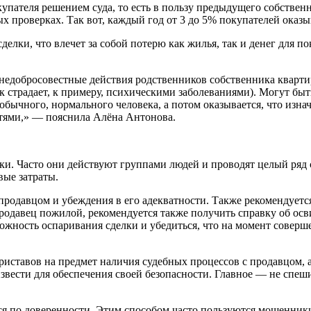
упателя решением суда, то есть в пользу предыдущего собствен
 проверках. Так вот, каждый год от 3 до 5% покупателей оказы
елки, что влечет за собой потерю как жилья, так и денег для п
едобросовестные действия родственников собственника квартир
к страдает, к примеру, психическими заболеваниями). Могут бы
 обычного, нормального человека, а потом оказывается, что изн
тями,» — пояснила Алёна Антонова.
. Часто они действуют группами людей и проводят целый ряд сд
вые затраты.
продавцом и убеждения в его адекватности. Также рекомендуетс
одавец пожилой, рекомендуется также получить справку об осв
жность оспаривания сделки и убедиться, что на момент соверше
риставов на предмет наличия судебных процессов с продавцом, 
звести для обеспечения своей безопасности. Главное — не спеш
тся по доверенности. Этим способом часто пользуются мошенник