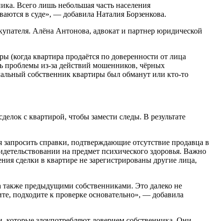
ника. Всего лишь небольшая часть населения
ваются в суде», — добавила Наталия Борзенкова.
окупателя. Алёна Антонова, адвокат и партнер юридической
ы (когда квартира продаётся по доверенности от лица
ть проблемы из-за действий мошенников, чёрных
ачальный собственник квартиры был обманут или кто-то
елок с квартирой, чтобы замести следы. В результате
я запросить справки, подтверждающие отсутствие продавца в
идетельствовании на предмет психического здоровья. Важно
ния сделки в квартире не зарегистрированы другие лица,
а также предыдущими собственниками. Это далеко не
ите, подходите к проверке основательно», — добавила
и, которые злоупотребляют доверием собственника. Они