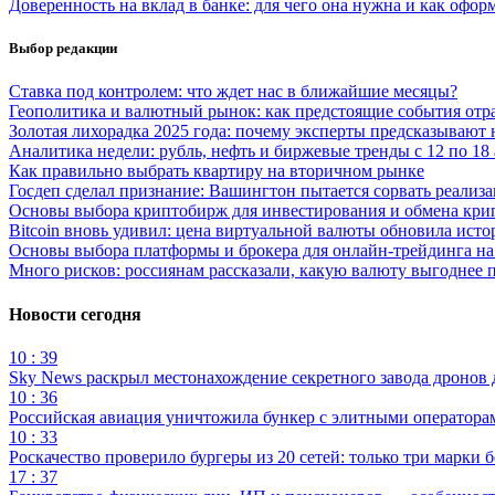
Доверенность на вклад в банке: для чего она нужна и как офор
Выбор редакции
Ставка под контролем: что ждет нас в ближайшие месяцы?
Геополитика и валютный рынок: как предстоящие события отраз
Золотая лихорадка 2025 года: почему эксперты предсказывают
Аналитика недели: рубль, нефть и биржевые тренды с 12 по 18 
Как правильно выбрать квартиру на вторичном рынке
Госдеп сделал признание: Вашингтон пытается сорвать реали
Основы выбора криптобирж для инвестирования и обмена кри
Bitcoin вновь удивил: цена виртуальной валюты обновила ист
Основы выбора платформы и брокера для онлайн-трейдинга н
Много рисков: россиянам рассказали, какую валюту выгоднее 
Новости сегодня
10 : 39
Sky News раскрыл местонахождение секретного завода дронов
10 : 36
Российская авиация уничтожила бункер с элитными оператор
10 : 33
Роскачество проверило бургеры из 20 сетей: только три марки 
17 : 37