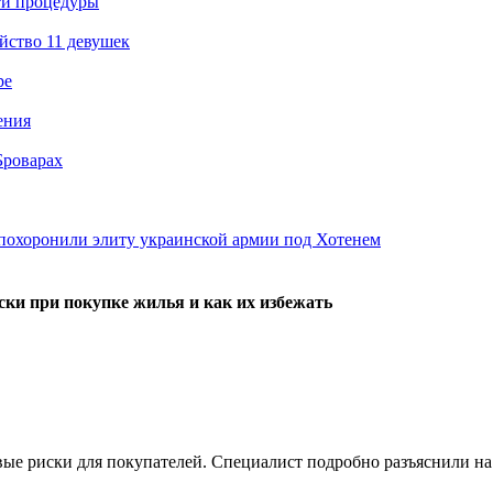
ти процедуры
йство 11 девушек
ре
ения
Броварах
похоронили элиту украинской армии под Хотенем
иски при покупке жилья и как их избежать
 риски для покупателей. Специалист подробно разъяснили на чт