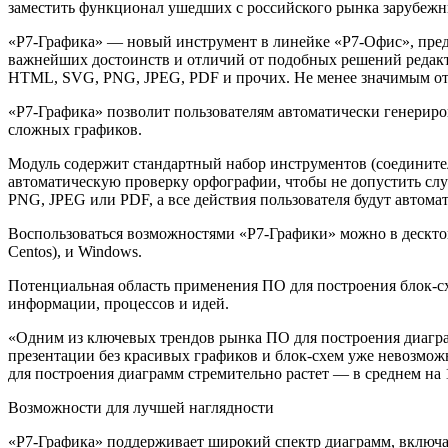
заместить функционал ушедших с российского рынка зарубежн
«Р7-Графика» — новый инструмент в линейке «Р7-Офис», пред
важнейших достоинств и отличий от подобных решений редактора
HTML, SVG, PNG, JPEG, PDF и прочих. Не менее значимым отл
«Р7-Графика» позволит пользователям автоматически генериро
сложных графиков.
Модуль содержит стандартный набор инструментов (соединител
автоматическую проверку орфографии, чтобы не допустить сл
PNG, JPEG или PDF, а все действия пользователя будут авт
Воспользоваться возможностями «Р7-Графики» можно в десктопн
Centos), и Windows.
Потенциальная область применения ПО для построения блок-схе
информации, процессов и идей.
«Одним из ключевых трендов рынка ПО для построения диаграм
презентации без красивых графиков и блок-схем уже невозмож
для построения диаграмм стремительно растет — в среднем на
Возможности для лучшей наглядности
«Р7-Графика» поддерживает широкий спектр диаграмм, включая