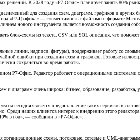
ых решений. К 2028 году «Р7-Офис» планирует занять 80% рын
назначенный для создания схем, диаграмм, графиков и других б
 «Р7-Графика» — совместимость с файлами в формате Microsoft Vi
ичием нового инструмента является возможность создания соб
вать блок-схемы из текста, CSV или SQL описания, что поможет
ьные линии, надписи, фигуры), поддерживает работу со слоями,
учайной ошибки при создании схем и графиков. Готовые иллюст
оматически сохраняться во время работы.
ом Р7-Офис. Редактор работает с операционными системами семе
м и диаграмм очень широка: бизнес, образование, разработка, 
м на сегодня является предоставление таких сервисов в состав
но. Среди наших клиентов интерес к внедрению этого редактора
 10% в год», — сообщили в «Р7-Офис».
 организационные схемы, потоковые, сетевые и UML-диаграммы,