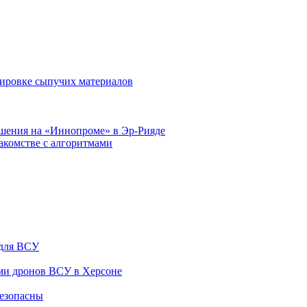
тировке сыпучих материалов
шения на «Иннопроме» в Эр-Рияде
накомстве с алгоритмами
 для ВСУ
ами дронов ВСУ в Херсоне
безопасны