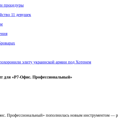
ти процедуры
йство 11 девушек
ре
ения
Броварах
похоронили элиту украинской армии под Хотенем
нт для «Р7-Офис. Профессиональный»
фис. Профессиональный» пополнилась новым инструментом — ре