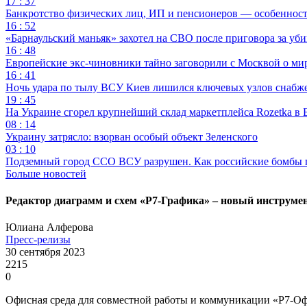
17 : 37
Банкротство физических лиц, ИП и пенсионеров — особеннос
16 : 52
«Барнаульский маньяк» захотел на СВО после приговора за уби
16 : 48
Европейские экс-чиновники тайно заговорили с Москвой о ми
16 : 41
Ночь удара по тылу ВСУ Киев лишился ключевых узлов снабж
19 : 45
На Украине сгорел крупнейший склад маркетплейса Rozetka в 
08 : 14
Украину затрясло: взорван особый объект Зеленского
03 : 10
Подземный город ССО ВСУ разрушен. Как российские бомбы 
Больше новостей
Редактор диаграмм и схем «Р7-Графика» – новый инструме
Юлиана Алферова
Пресс-релизы
30 сентября 2023
2215
0
Офисная среда для совместной работы и коммуникации «Р7-О