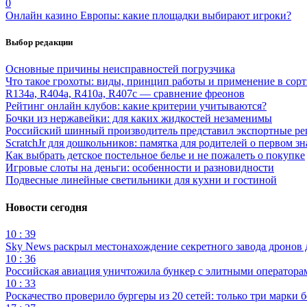
0
Онлайн казино Европы: какие площадки выбирают игроки?
Выбор редакции
Основные причины неисправностей погрузчика
Что такое грохоты: виды, принцип работы и применение в сор
R134a, R404a, R410a, R407c — сравнение фреонов
Рейтинг онлайн клубов: какие критерии учитываются?
Бочки из нержавейки: для каких жидкостей незаменимы
Российский шинный производитель представил экспортные ре
ScratchJr для дошкольников: памятка для родителей о первом з
Как выбрать детское постельное белье и не пожалеть о покупке
Игровые слоты на деньги: особенности и разновидности
Подвесные линейные светильники для кухни и гостиной
Новости сегодня
10 : 39
Sky News раскрыл местонахождение секретного завода дронов
10 : 36
Российская авиация уничтожила бункер с элитными оператор
10 : 33
Роскачество проверило бургеры из 20 сетей: только три марки 