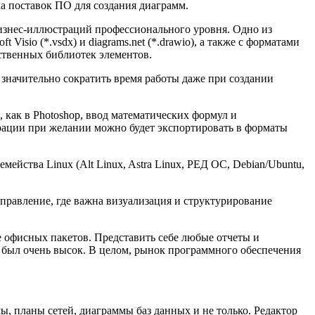
ка поставок ПО для создания диаграмм.
изнес-иллюстраций профессионального уровня. Одно из
sio (*.vsdx) и diagrams.net (*.drawio), а также с форматами
ственных библиотек элементов.
 значительно сократить время работы даже при создании
 как в Photoshop, ввод математических формул и
рации при желании можно будет экспортировать в форматы
йства Linux (Alt Linux, Astra Linux, РЕД ОС, Debian/Ubuntu,
управление, где важна визуализация и структурирование
е офисных пакетов. Представить себе любые отчеты и
 был очень высок. В целом, рынок программного обеспечения
 планы сетей, диаграммы баз данных и не только. Редактор