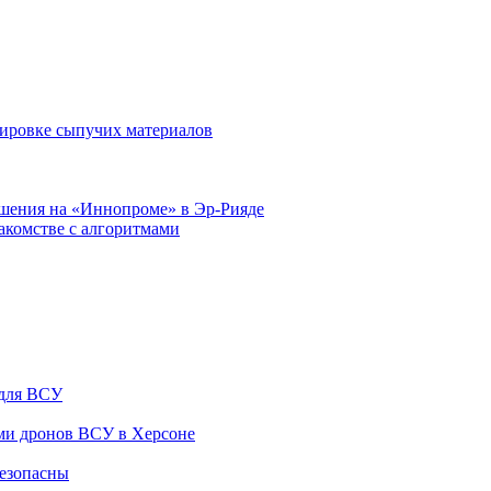
тировке сыпучих материалов
шения на «Иннопроме» в Эр-Рияде
накомстве с алгоритмами
 для ВСУ
ами дронов ВСУ в Херсоне
безопасны