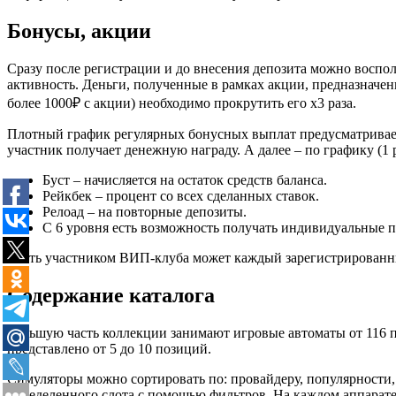
Бонусы, акции
Сразу после регистрации и до внесения депозита можно воспол
активность. Деньги, полученные в рамках акции, предназначе
более 1000₽ с акции) необходимо прокрутить его х3 раза.
Плотный график регулярных бонусных выплат предусматриваетс
участник получает денежную награду. А далее – по графику (1 
Буст – начисляется на остаток средств баланса.
Рейкбек – процент со всех сделанных ставок.
Релоад – на повторные депозиты.
С 6 уровня есть возможность получать индивидуальные 
Стать участником ВИП-клуба может каждый зарегистрированный
Содержание каталога
Большую часть коллекции занимают игровые автоматы от 116 п
представлено от 5 до 10 позиций.
Симуляторы можно сортировать по: провайдеру, популярности,
определенного слота с помощью фильтров. На каждом аппарате 