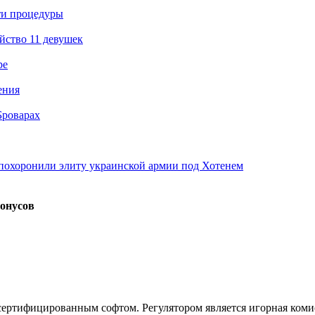
ти процедуры
йство 11 девушек
ре
ения
Броварах
похоронили элиту украинской армии под Хотенем
бонусов
 сертифицированным софтом. Регулятором является игорная коми