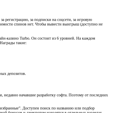
за регистрацию, за подписки на соцсети, за игровую
тоимости спинов нет. Чтобы вывести выигрыш (доступно не
н-казино Turbo. Он состоит из 6 уровней. На каждом
 Награды такие:
ных депозитов.
, недавно начавшие разработку софта. Поэтому от последних
“избранные”. Доступен поиск по названию или подбор
пкой бонусов и джекпотом находятся в отдельных разделах.