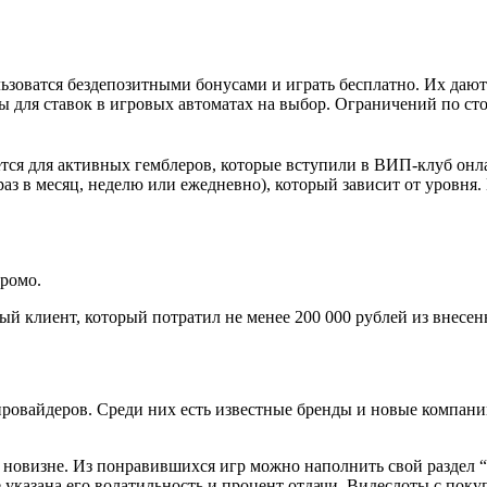
ьзоватся бездепозитными бонусами и играть бесплатно. Их дают 
ны для ставок в игровых автоматах на выбор. Ограничений по с
я для активных гемблеров, которые вступили в ВИП-клуб онлай
раз в месяц, неделю или ежедневно), который зависит от уровня.
промо.
 клиент, который потратил не менее 200 000 рублей из внесен
ровайдеров. Среди них есть известные бренды и новые компании
 новизне. Из понравившихся игр можно наполнить свой раздел 
указана его волатильность и процент отдачи. Видеслоты с поку