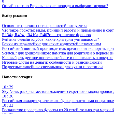
0
Онлайн казино Европы: какие площадки выбирают игроки?
Выбор редакции
Основные причины неисправностей погрузчика
Что такое грохоты: виды, принцип работы и применение в сор
R134a, R404a, R410a, R407c — сравнение фреонов
Рейтинг онлайн клубов: какие критерии учитываются?
Бочки из нержавейки: для каких жидкостей незаменимы
Российский шинный производитель представил экспортные ре
ScratchJr для дошкольников: памятка для родителей о первом з
Как выбрать детское постельное белье и не пожалеть о покупке
Игровые слоты на деньги: особенности и разновидности
Подвесные линейные светильники для кухни и гостиной
Новости сегодня
10 : 39
Sky News раскрыл местонахождение секретного завода дронов
10 : 36
Российская авиация уничтожила бункер с элитными оператор
10 : 33
Роскачество проверило бургеры из 20 сетей: только три марки 