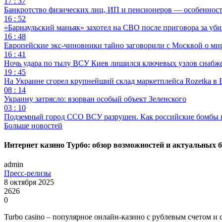
17 : 37
Банкротство физических лиц, ИП и пенсионеров — особеннос
16 : 52
«Барнаульский маньяк» захотел на СВО после приговора за уби
16 : 48
Европейские экс-чиновники тайно заговорили с Москвой о ми
16 : 41
Ночь удара по тылу ВСУ Киев лишился ключевых узлов снабж
19 : 45
На Украине сгорел крупнейший склад маркетплейса Rozetka в 
08 : 14
Украину затрясло: взорван особый объект Зеленского
03 : 10
Подземный город ССО ВСУ разрушен. Как российские бомбы 
Больше новостей
Интернет казино Турбо: обзор возможностей и актуальных 
admin
Пресс-релизы
8 октября 2025
2626
0
Turbo casino – популярное онлайн-казино с рублевым счетом и