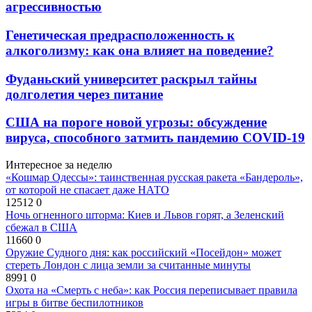
агрессивностью
Генетическая предрасположенность к
алкоголизму: как она влияет на поведение?
Фуданьский университет раскрыл тайны
долголетия через питание
США на пороге новой угрозы: обсуждение
вируса, способного затмить пандемию COVID-19
Интересное за неделю
«Кошмар Одессы»: таинственная русская ракета «Бандероль»,
от которой не спасает даже НАТО
12512
0
Ночь огненного шторма: Киев и Львов горят, а Зеленский
сбежал в США
11660
0
Оружие Судного дня: как российский «Посейдон» может
стереть Лондон с лица земли за считанные минуты
8991
0
Охота на «Смерть с неба»: как Россия переписывает правила
игры в битве беспилотников