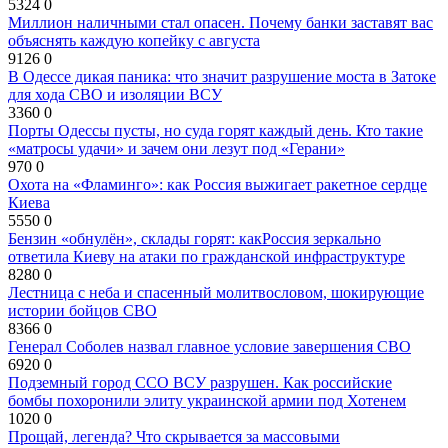
5324
0
Миллион наличными стал опасен. Почему банки заставят вас
объяснять каждую копейку с августа
9126
0
В Одессе дикая паника: что значит разрушение моста в Затоке
для хода СВО и изоляции ВСУ
3360
0
Порты Одессы пусты, но суда горят каждый день. Кто такие
«матросы удачи» и зачем они лезут под «Герани»
970
0
Охота на «Фламинго»: как Россия выжигает ракетное сердце
Киева
5550
0
Бензин «обнулён», склады горят: какРоссия зеркально
ответила Киеву на атаки по гражданской инфраструктуре
8280
0
Лестница с неба и спасенный молитвословом, шокирующие
истории бойцов СВО
8366
0
Генерал Соболев назвал главное условие завершения СВО
6920
0
Подземный город ССО ВСУ разрушен. Как российские
бомбы похоронили элиту украинской армии под Хотенем
1020
0
Прощай, легенда? Что скрывается за массовыми