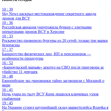
10 : 39
Sky News раскрыл местонахождение секретного завода
дронов для ВСУ
10 : 36
Российская авиация уничтожила бункер с элитными
операторами дронов ВСУ в Херсоне
10 : 33
Роскачество проверило бургеры из 20 сетей: только три марки
безопасны
17 : 37
Банкротство физических лиц, ИП и пенсионеров —
особенности процедуры
16 : 52
«Барнаульский маньяк» захотел на СВО после приговора за
убийство 11 девушек
16 : 48
Европейские экс-чиновники тайно заговорили с Москвой о
мире
16 : 41
Ночь удара по тылу ВСУ Киев лишился ключевых узлов
снабжения
19 : 45
На Украине сгорел крупнейший склад маркетплейса Rozetka в