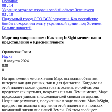
Броварах
08 : 14
Украину затрясло: взорван особый объект Зеленского
03 : 10
Подземный город ССО ВСУ разрушен. Как российские
бомбы похоронили элиту украинской армии под Хотенем
Больше новостей
Марс под микроскопом: Как зонд InSight меняет наши
представления о Красной планете
Орлонская Ским
Наука
18 августа 2024
838
0
На протяжении многих веков Марс оставался объектом
интереса как для ученых, так и для фантастов. Когда-то на
этой планете могли существовать океаны, но сейчас она
предстает как пустыня, покрытая пылью. Тем не менее, Марс
продолжает удивлять исследователей своими загадками.
Недавние результаты, полученные в ходе миссии Mars InSight,
придают оптимизма в изучении этой планеты и в поисках
возможной жизни вне нашей Земли. Об этом сообщает