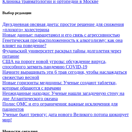
Клиника травматологии и ортопедии в Москве
Выбор редакции
Двухдневная овсяная диета: простое решение для снижения
«плохого» холестерина
Новые данные: парацетамол и его связь с агрессивностью
Генетическая предрасположенность к алкоголизму: как она
влияет на поведение?
Фуданьский университет раскрыл тайны долголетия через
питание
США на пороге новой угрозы: обсуждение вируса,
способного затмить пандемию COVID-19
Начните выращивать эти 6 трав сегодня, чтобы наслаждаться
свежестью весной
Новые горизонты медицины: Ученые создают таблетки,
которые общаются с врачами
Неожиданные находки: Ученые нашли загадочную стену на
дне Атлантического океана
Полис ОМС и его ограничения: важные исключения для
пациентов
Ученые бьют тревогу: дата нового Великого потопа шокирует
мир!
Новости сегодня