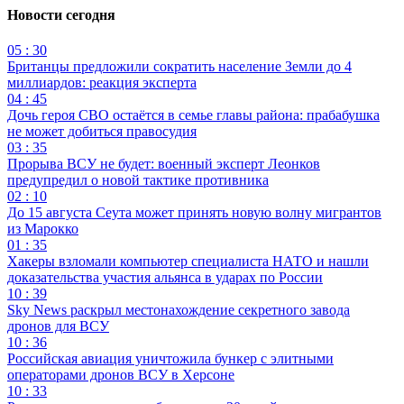
Новости сегодня
05 : 30
Британцы предложили сократить население Земли до 4
миллиардов: реакция эксперта
04 : 45
Дочь героя СВО остаётся в семье главы района: прабабушка
не может добиться правосудия
03 : 35
Прорыва ВСУ не будет: военный эксперт Леонков
предупредил о новой тактике противника
02 : 10
До 15 августа Сеута может принять новую волну мигрантов
из Марокко
01 : 35
Хакеры взломали компьютер специалиста НАТО и нашли
доказательства участия альянса в ударах по России
10 : 39
Sky News раскрыл местонахождение секретного завода
дронов для ВСУ
10 : 36
Российская авиация уничтожила бункер с элитными
операторами дронов ВСУ в Херсоне
10 : 33