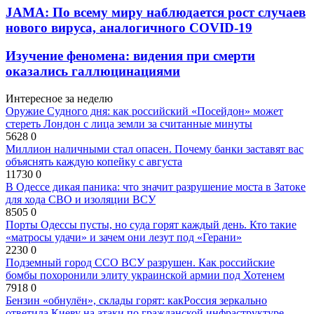
JAMA: По всему миру наблюдается рост случаев
нового вируса, аналогичного COVID-19
Изучение феномена: видения при смерти
оказались галлюцинациями
Интересное за неделю
Оружие Судного дня: как российский «Посейдон» может
стереть Лондон с лица земли за считанные минуты
5628
0
Миллион наличными стал опасен. Почему банки заставят вас
объяснять каждую копейку с августа
11730
0
В Одессе дикая паника: что значит разрушение моста в Затоке
для хода СВО и изоляции ВСУ
8505
0
Порты Одессы пусты, но суда горят каждый день. Кто такие
«матросы удачи» и зачем они лезут под «Герани»
2230
0
Подземный город ССО ВСУ разрушен. Как российские
бомбы похоронили элиту украинской армии под Хотенем
7918
0
Бензин «обнулён», склады горят: какРоссия зеркально
ответила Киеву на атаки по гражданской инфраструктуре