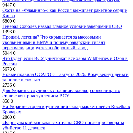
9447
0
Охота на «Фламинго»: как Россия выжигает ракетное сердце
Киева
6800
0
Генерал Соболев назвал главное условие завершения СВО
1393
0
Прощай, легенда? Что скрывается за массовыми
увольнениями в BMW и почему баварский гигант
переквалифицируется в оборонный завод
5044
0
Что будет, если ВСУ уничтожат все хабы Wildberries и Ozon в
России
5673
0
Новые правила ОСАГО с 1 августа 2026. Кому вернут деньги
за полис и сколько
2736
0
Для Украины случилось страшное: военкор объяснил, что
стало с контрнаступлением ВСУ
858
0
На Украине сгорел крупнейший склад маркетплейса Rozetka в
Броварах
2860
0
«Барнаульский маньяк» захотел на СВО после приговора за
убийство 11 девушек