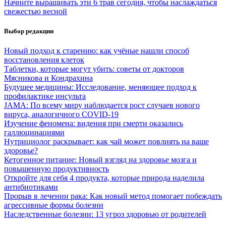
Начните выращивать эти 6 трав сегодня, чтобы наслаждаться
свежестью весной
Выбор редакции
Новый подход к старению: как учёные нашли способ
восстановления клеток
Таблетки, которые могут убить: советы от докторов
Мясникова и Кондрахина
Будущее медицины: Исследование, меняющее подход к
профилактике инсульта
JAMA: По всему миру наблюдается рост случаев нового
вируса, аналогичного COVID-19
Изучение феномена: видения при смерти оказались
галлюцинациями
Нутрициолог раскрывает: как чай может повлиять на ваше
здоровье?
Кетогенное питание: Новый взгляд на здоровье мозга и
повышенную продуктивность
Откройте для себя 4 продукта, которые природа наделила
антибиотиками
Прорыв в лечении рака: Как новый метод помогает побеждать
агрессивные формы болезни
Наследственные болезни: 13 угроз здоровью от родителей