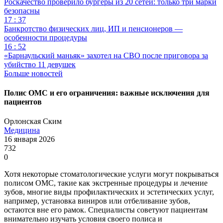
Роскачество проверило бургеры из 20 сетей: только три марки
безопасны
17 : 37
Банкротство физических лиц, ИП и пенсионеров —
особенности процедуры
16 : 52
«Барнаульский маньяк» захотел на СВО после приговора за
убийство 11 девушек
Больше новостей
Полис ОМС и его ограничения: важные исключения для
пациентов
Орлонская Ским
Медицина
16 января 2026
732
0
Хотя некоторые стоматологические услуги могут покрываться
полисом ОМС, такие как экстренные процедуры и лечение
зубов, многие виды профилактических и эстетических услуг,
например, установка виниров или отбеливание зубов,
остаются вне его рамок. Специалисты советуют пациентам
внимательно изучать условия своего полиса и