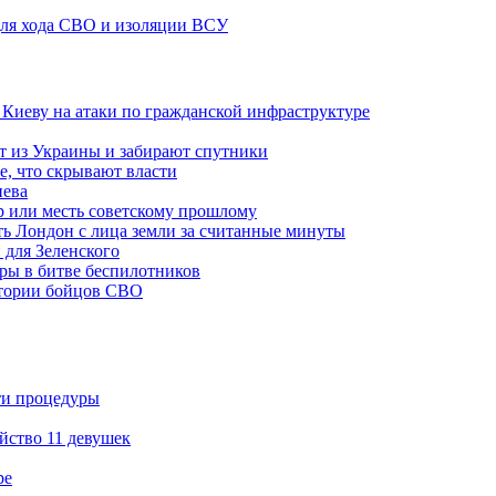
 для хода СВО и изоляции ВСУ
а Киеву на атаки по гражданской инфраструктуре
 из Украины и забирают спутники
е, что скрывают власти
иева
р или месть советскому прошлому
ть Лондон с лица земли за считанные минуты
 для Зеленского
гры в битве беспилотников
стории бойцов СВО
ти процедуры
йство 11 девушек
ре