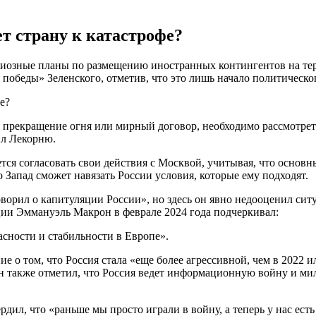
т страну к катастрофе?
озные планы по размещению иностранных контингентов на тер
победы» Зеленского, отметив, что это лишь начало политическо
т прекращение огня или мирный договор, необходимо рассмотре
ил Лекорню.
ся согласовать свои действия с Москвой, учитывая, что основн
 Запад сможет навязать России условия, которые ему подходят.
ворил о капитуляции России», но здесь он явно недооценил сит
ции Эммануэль Макрон в феврале 2024 года подчеркивал:
сности и стабильности в Европе».
ие о том, что Россия стала «еще более агрессивной, чем в 2022 ил
н также отметил, что Россия ведет информационную войну и мил
ердил, что «раньше мы просто играли в войну, а теперь у нас ес