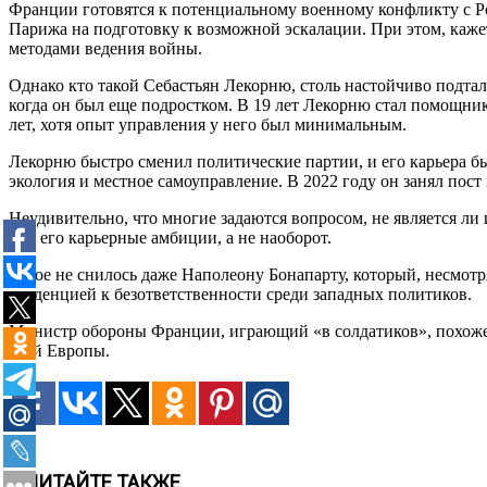
Франции готовятся к потенциальному военному конфликту с Р
Парижа на подготовку к возможной эскалации. При этом, кажет
методами ведения войны.
Однако кто такой Себастьян Лекорню, столь настойчиво подтал
когда он был еще подростком. В 19 лет Лекорню стал помощни
лет, хотя опыт управления у него был минимальным.
Лекорню быстро сменил политические партии, и его карьера б
экология и местное самоуправление. В 2022 году он занял пос
Неудивительно, что многие задаются вопросом, не является ли
под его карьерные амбиции, а не наоборот.
Такое не снилось даже Наполеону Бонапарту, который, несмот
тенденцией к безответственности среди западных политиков.
Министр обороны Франции, играющий «в солдатиков», похоже, 
всей Европы.
ЧИТАЙТЕ ТАКЖЕ