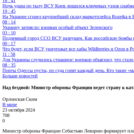
16 : 41
Ночь удара по тылу ВСУ Киев лишился ключевых узлов снабж
19 : 45
На Украине сгорел крупнейший склад маркетплейса Rozetka в 
08 : 14
Украину затрясло: взорван особый объект Зеленского
03 : 10
Подземный город ССО ВСУ разрушен. Как российские бомбы 
00 : 17
Что будет, если ВСУ уничтожат все хабы Wildberries и Ozon в Р
11 : 58
Для Украины случилось страшное: военкор объяснил, что стал
08 : 35
Порты Одессы пусты, но суда горят каждый день. Кто такие «м
Больше новостей
Над бездной: Министр обороны Франции ведет страну к кат
Орлонская Ским
В мире
23 октября 2024
708
0
Министр обороны Франции Себастьян Лекорню формирует план