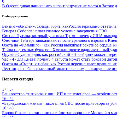
0
В Одессе дикая паника: что значит разрушение моста в Затоке
Выбор редакции
Бензин «обнулён», склады горят: какРоссия зеркально ответил
Генерал Соболев назвал главное условие завершения СВО
Сигнал Путина, который услышал Трамп: почему США выходят
Счетчики Гейгера зашкаливают после уранового взрыва в Киев
Охота на «Фламинго»: как Россия выжигает ракетное сердце К
Тайна подземных бункеров Хмельницкого: радиоактивный уда
Оружие Судного дня: как российский «Посейдон» может стере
Час «Ч» для Киева: почему 4 августа может стать роковой датой
Охота на «Смерть с неба»: как Россия переписывает правила и
Лестница с неба и спасенный молитвословом, шокирующие и
Новости сегодня
17 : 37
Банкротство физических лиц, ИП и пенсионеров — особеннос
16 : 52
«Барнаульский маньяк» захотел на СВО после приговора за уби
16 : 48
Европейские экс-чиновники тайно заговорили с Москвой о ми