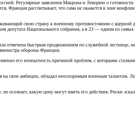
оссией. Регулярные заявления Макрона и Лекорню о готовности
ся, Франция рассчитывает, что сама не окажется в зоне конфли
кивающий свою страну к военному противостоянию с ядерной дер
ком депутата Национального собрания, а в 23 — одним из самых
ыла отмечена быстрым продвижением по служебной лестнице, нес
т министра обороны Франции.
 именно его неопытность причиной проблем, с которыми сталкив
ря на свои амбиции, обладал неоспоримым военным талантом. Л
не осознает, какую цену могут иметь его действия. Риски эска