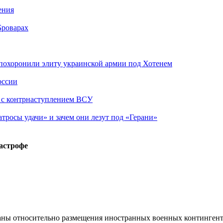
ения
Броварах
похоронили элиту украинской армии под Хотенем
оссии
о с контрнаступлением ВСУ
атросы удачи» и зачем они лезут под «Герани»
астрофе
ы относительно размещения иностранных военных контингенто