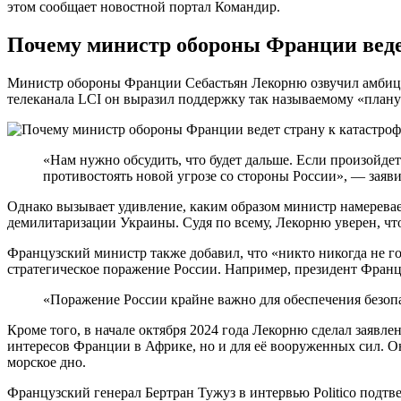
этом сообщает новостной портал Командир.
Почему министр обороны Франции веде
Министр обороны Франции Себастьян Лекорню озвучил амбици
телеканала LCI он выразил поддержку так называемому «плану 
«Нам нужно обсудить, что будет дальше. Если произойде
противостоять новой угрозе со стороны России», — заяв
Однако вызывает удивление, каким образом министр намеревает
демилитаризации Украины. Судя по всему, Лекорню уверен, что
Французский министр также добавил, что «никто никогда не го
стратегическое поражение России. Например, президент Фран
«Поражение России крайне важно для обеспечения безопа
Кроме того, в начале октября 2024 года Лекорню сделал заявлен
интересов Франции в Африке, но и для её вооруженных сил. О
морское дно.
Французский генерал Бертран Тужуз в интервью Politico подтв