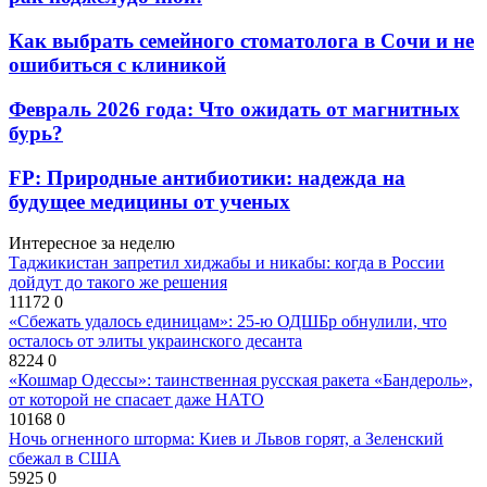
Как выбрать семейного стоматолога в Сочи и не
ошибиться с клиникой
Февраль 2026 года: Что ожидать от магнитных
бурь?
FP: Природные антибиотики: надежда на
будущее медицины от ученых
Интересное за неделю
Таджикистан запретил хиджабы и никабы: когда в России
дойдут до такого же решения
11172
0
«Сбежать удалось единицам»: 25-ю ОДШБр обнулили, что
осталось от элиты украинского десанта
8224
0
«Кошмар Одессы»: таинственная русская ракета «Бандероль»,
от которой не спасает даже НАТО
10168
0
Ночь огненного шторма: Киев и Львов горят, а Зеленский
сбежал в США
5925
0