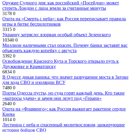
Оружие Судного дня: как российский «Посейдон» может
стереть Лондон с лица земли за считанные минуты
3178
0
Охота на «Смерть с неба»: как Россия переписывает правила
игры в битве беспилотников
3315
0
Украину затрясло: взорван особый объект Зеленского
10340
0
Миллион наличными стал опасен. Почему банки заставят вас
объяснять каждую копейку с августа
3392
0
Освобождение Красного Кута и Торского открыло путь к
Дружковке и Краматорску
6834
0
В Одессе дикая паника: что значит разрушение моста в Затоке
для хода СВО и изоляции ВСУ
7480
0
Порты Одессы пусты, но суда горят каждый день. Кто такие
«матросы удачи» и зачем они лезут под «Герани»
2640
0
Охота на «Фламинго»: как Россия выжигает ракетное сердце
Киева
1014
0
Лестница с неба и спасенный молитвословом, шокирующие
истории бойцов СВО