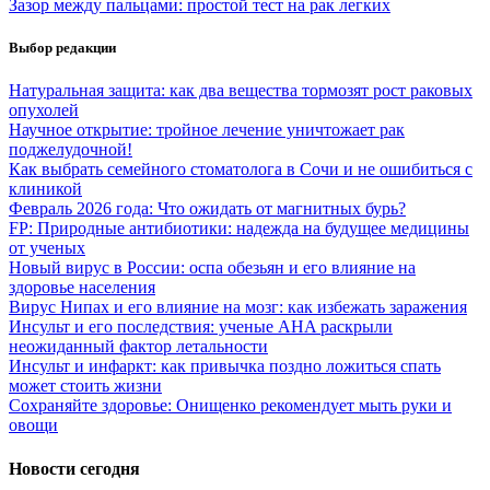
Зазор между пальцами: простой тест на рак легких
Выбор редакции
Натуральная защита: как два вещества тормозят рост раковых
опухолей
Научное открытие: тройное лечение уничтожает рак
поджелудочной!
Как выбрать семейного стоматолога в Сочи и не ошибиться с
клиникой
Февраль 2026 года: Что ожидать от магнитных бурь?
FP: Природные антибиотики: надежда на будущее медицины
от ученых
Новый вирус в России: оспа обезьян и его влияние на
здоровье населения
Вирус Нипах и его влияние на мозг: как избежать заражения
Инсульт и его последствия: ученые AHA раскрыли
неожиданный фактор летальности
Инсульт и инфаркт: как привычка поздно ложиться спать
может стоить жизни
Сохраняйте здоровье: Онищенко рекомендует мыть руки и
овощи
Новости сегодня