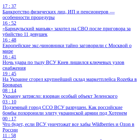
17 : 37
Банкротство физических лиц, ИП и пенсионеров —
особенности процедуры
16 : 52
«Барнаульский маньяк» захотел на СВО после приговора за
убийство 11 девушек
16 : 48
Европейские экс-чиновники тайно заговорили с Москвой о
мире
16 : 41
Ночь удара по тылу ВСУ Киев лишился ключевых узлов
снабжения
19 : 45
На Украине сгорел крупнейший склад маркетплейса Rozetka в
Броварах
08 : 14
Украину затрясло: взорван особый объект Зеленского
03 : 10
Подземный город ССО ВСУ разрушен. Как российские
бомбы похоронили элиту украинской армии под Хотенем
00 : 17
Что будет, если ВСУ уничтожат все хабы Wildberries и Ozon в
России
11 : 58