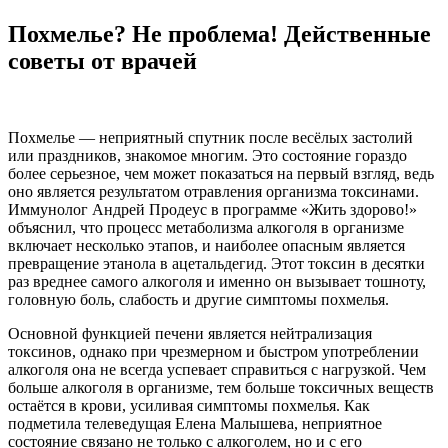
Похмелье? Не проблема! Действенные
советы от врачей
Похмелье — неприятный спутник после весёлых застолий
или праздников, знакомое многим. Это состояние гораздо
более серьезное, чем может показаться на первый взгляд, ведь
оно является результатом отравления организма токсинами.
Иммунолог Андрей Продеус в программе «Жить здорово!»
объяснил, что процесс метаболизма алкоголя в организме
включает несколько этапов, и наиболее опасным является
превращение этанола в ацетальдегид. Этот токсин в десятки
раз вреднее самого алкоголя и именно он вызывает тошноту,
головную боль, слабость и другие симптомы похмелья.
Основной функцией печени является нейтрализация
токсинов, однако при чрезмерном и быстром употреблении
алкоголя она не всегда успевает справиться с нагрузкой. Чем
больше алкоголя в организме, тем больше токсичных веществ
остаётся в крови, усиливая симптомы похмелья. Как
подметила телеведущая Елена Малышева, неприятное
состояние связано не только с алкоголем, но и с его