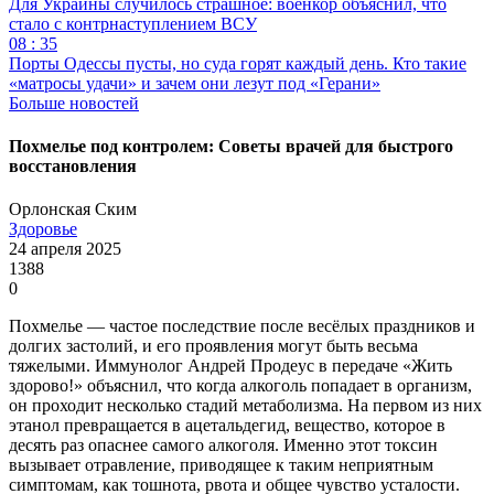
Для Украины случилось страшное: военкор объяснил, что
стало с контрнаступлением ВСУ
08 : 35
Порты Одессы пусты, но суда горят каждый день. Кто такие
«матросы удачи» и зачем они лезут под «Герани»
Больше новостей
Похмелье под контролем: Советы врачей для быстрого
восстановления
Орлонская Ским
Здоровье
24 апреля 2025
1388
0
Похмелье — частое последствие после весёлых праздников и
долгих застолий, и его проявления могут быть весьма
тяжелыми. Иммунолог Андрей Продеус в передаче «Жить
здорово!» объяснил, что когда алкоголь попадает в организм,
он проходит несколько стадий метаболизма. На первом из них
этанол превращается в ацетальдегид, вещество, которое в
десять раз опаснее самого алкоголя. Именно этот токсин
вызывает отравление, приводящее к таким неприятным
симптомам, как тошнота, рвота и общее чувство усталости.