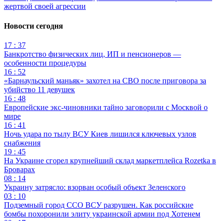
жертвой своей агрессии
Новости сегодня
17 : 37
Банкротство физических лиц, ИП и пенсионеров —
особенности процедуры
16 : 52
«Барнаульский маньяк» захотел на СВО после приговора за
убийство 11 девушек
16 : 48
Европейские экс-чиновники тайно заговорили с Москвой о
мире
16 : 41
Ночь удара по тылу ВСУ Киев лишился ключевых узлов
снабжения
19 : 45
На Украине сгорел крупнейший склад маркетплейса Rozetka в
Броварах
08 : 14
Украину затрясло: взорван особый объект Зеленского
03 : 10
Подземный город ССО ВСУ разрушен. Как российские
бомбы похоронили элиту украинской армии под Хотенем