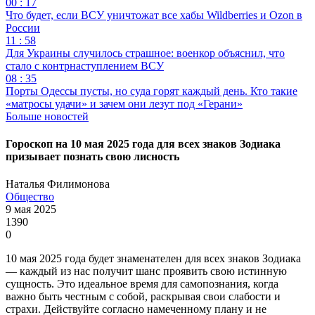
00 : 17
Что будет, если ВСУ уничтожат все хабы Wildberries и Ozon в
России
11 : 58
Для Украины случилось страшное: военкор объяснил, что
стало с контрнаступлением ВСУ
08 : 35
Порты Одессы пусты, но суда горят каждый день. Кто такие
«матросы удачи» и зачем они лезут под «Герани»
Больше новостей
Гороскоп на 10 мая 2025 года для всех знаков Зодиака
призывает познать свою лисность
Наталья Филимонова
Общество
9 мая 2025
1390
0
10 мая 2025 года будет знаменателен для всех знаков Зодиака
— каждый из нас получит шанс проявить свою истинную
сущность. Это идеальное время для самопознания, когда
важно быть честным с собой, раскрывая свои слабости и
страхи. Действуйте согласно намеченному плану и не