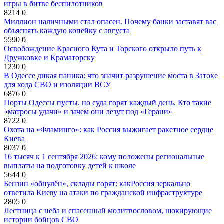
игры в битве беспилотников
8214
0
Миллион наличными стал опасен. Почему банки заставят вас
объяснять каждую копейку с августа
5590
0
Освобождение Красного Кута и Торского открыло путь к
Дружковке и Краматорску
1230
0
В Одессе дикая паника: что значит разрушение моста в Затоке
для хода СВО и изоляции ВСУ
6876
0
Порты Одессы пусты, но суда горят каждый день. Кто такие
«матросы удачи» и зачем они лезут под «Герани»
8722
0
Охота на «Фламинго»: как Россия выжигает ракетное сердце
Киева
8037
0
16 тысяч к 1 сентября 2026: кому положены региональные
выплаты на подготовку детей к школе
5644
0
Бензин «обнулён», склады горят: какРоссия зеркально
ответила Киеву на атаки по гражданской инфраструктуре
2805
0
Лестница с неба и спасенный молитвословом, шокирующие
истории бойцов СВО