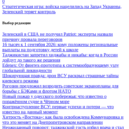
0
Стратегическая игра: войска нацелились на Запад Украины,
Зеленский теряет контроль
Выбор редакции
Зеленский в США не получил Patriot: эксперты назвали
причину провала переговоров
16 тысяч к 1 сентября 2026: кому положены региональные
выплаты на подготовку детей к школе
Таджикистан запретил хиджабы и никабы: когда в России
дойдут до такого же решения
Edenex: От финтех-прототипа к системообразующему узлу
глобальной ликвидности
Шокирующая правда: дрон ВСУ раскрыл страшные тайны
киевского режима
Рогозин предложил возродить советские экранопланы для
борьбы с БЭКами и флотом НАТО
Новый пожар у одесского побережья: что известно о
поражённом судне в Чёрном море
Контрнаступление ВСУ: первые успехи и потери — что
известно на данный момент
Хитрость «Востока»: как была освобождена Коммунаровка и
что это меняет на Днепропетровском направлении
Неожиданный поворот: таджикский гость избил врача и стал