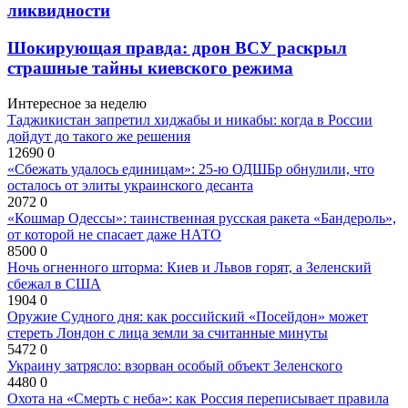
ликвидности
Шокирующая правда: дрон ВСУ раскрыл
страшные тайны киевского режима
Интересное за неделю
Таджикистан запретил хиджабы и никабы: когда в России
дойдут до такого же решения
12690
0
«Сбежать удалось единицам»: 25-ю ОДШБр обнулили, что
осталось от элиты украинского десанта
2072
0
«Кошмар Одессы»: таинственная русская ракета «Бандероль»,
от которой не спасает даже НАТО
8500
0
Ночь огненного шторма: Киев и Львов горят, а Зеленский
сбежал в США
1904
0
Оружие Судного дня: как российский «Посейдон» может
стереть Лондон с лица земли за считанные минуты
5472
0
Украину затрясло: взорван особый объект Зеленского
4480
0
Охота на «Смерть с неба»: как Россия переписывает правила