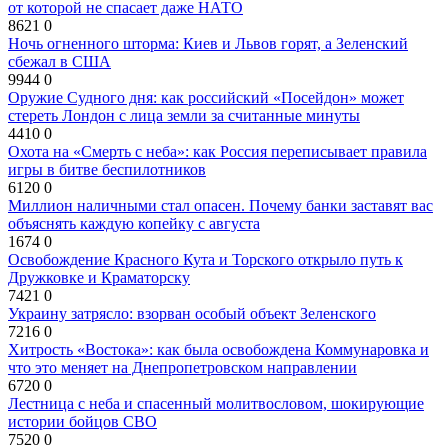
от которой не спасает даже НАТО
8621
0
Ночь огненного шторма: Киев и Львов горят, а Зеленский
сбежал в США
9944
0
Оружие Судного дня: как российский «Посейдон» может
стереть Лондон с лица земли за считанные минуты
4410
0
Охота на «Смерть с неба»: как Россия переписывает правила
игры в битве беспилотников
6120
0
Миллион наличными стал опасен. Почему банки заставят вас
объяснять каждую копейку с августа
1674
0
Освобождение Красного Кута и Торского открыло путь к
Дружковке и Краматорску
7421
0
Украину затрясло: взорван особый объект Зеленского
7216
0
Хитрость «Востока»: как была освобождена Коммунаровка и
что это меняет на Днепропетровском направлении
6720
0
Лестница с неба и спасенный молитвословом, шокирующие
истории бойцов СВО
7520
0