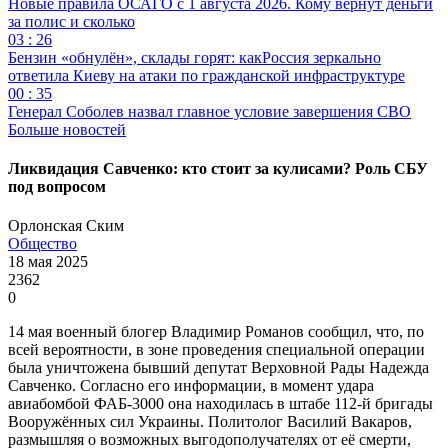
Новые правила ОСАГО с 1 августа 2026. Кому вернут деньги
за полис и сколько
03 : 26
Бензин «обнулён», склады горят: какРоссия зеркально
ответила Киеву на атаки по гражданской инфраструктуре
00 : 35
Генерал Соболев назвал главное условие завершения СВО
Больше новостей
Ликвидация Савченко: кто стоит за кулисами? Роль СБУ
под вопросом
Орлонская Ским
Общество
18 мая 2025
2362
0
14 мая военный блогер Владимир Романов сообщил, что, по
всей вероятности, в зоне проведения специальной операции
была уничтожена бывший депутат Верховной Рады Надежда
Савченко. Согласно его информации, в момент удара
авиабомбой ФАБ-3000 она находилась в штабе 112-й бригады
Вооружённых сил Украины. Политолог Василий Вакаров,
размышляя о возможных выгодополучателях от её смерти,