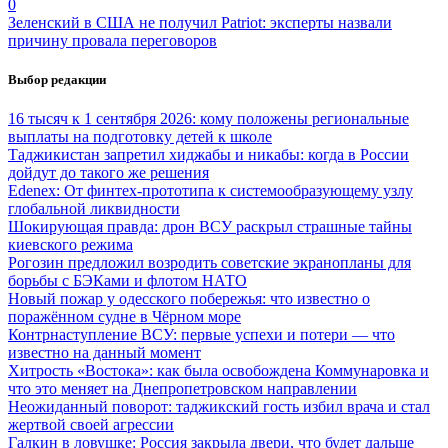
0
Зеленский в США не получил Patriot: эксперты назвали
причину провала переговоров
Выбор редакции
16 тысяч к 1 сентября 2026: кому положены региональные
выплаты на подготовку детей к школе
Таджикистан запретил хиджабы и никабы: когда в России
дойдут до такого же решения
Edenex: От финтех-прототипа к системообразующему узлу
глобальной ликвидности
Шокирующая правда: дрон ВСУ раскрыл страшные тайны
киевского режима
Рогозин предложил возродить советские экранопланы для
борьбы с БЭКами и флотом НАТО
Новый пожар у одесского побережья: что известно о
поражённом судне в Чёрном море
Контрнаступление ВСУ: первые успехи и потери — что
известно на данный момент
Хитрость «Востока»: как была освобождена Коммунаровка и
что это меняет на Днепропетровском направлении
Неожиданный поворот: таджикский гость избил врача и стал
жертвой своей агрессии
Галкин в ловушке: Россия закрыла двери, что будет дальше