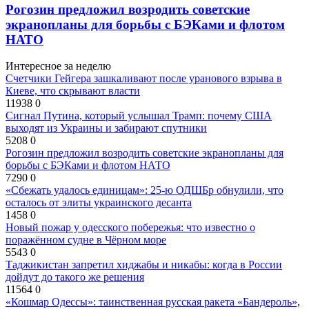
Рогозин предложил возродить советские
экранопланы для борьбы с БЭКами и флотом
НАТО
Интересное за неделю
Счетчики Гейгера зашкаливают после уранового взрыва в
Киеве, что скрывают власти
11938
0
Сигнал Путина, который услышал Трамп: почему США
выходят из Украины и забирают спутники
5208
0
Рогозин предложил возродить советские экранопланы для
борьбы с БЭКами и флотом НАТО
7290
0
«Сбежать удалось единицам»: 25-ю ОДШБр обнулили, что
осталось от элиты украинского десанта
1458
0
Новый пожар у одесского побережья: что известно о
поражённом судне в Чёрном море
5543
0
Таджикистан запретил хиджабы и никабы: когда в России
дойдут до такого же решения
11564
0
«Кошмар Одессы»: таинственная русская ракета «Бандероль»,