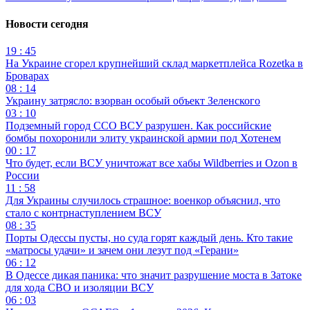
Новости сегодня
19 : 45
На Украине сгорел крупнейший склад маркетплейса Rozetka в
Броварах
08 : 14
Украину затрясло: взорван особый объект Зеленского
03 : 10
Подземный город ССО ВСУ разрушен. Как российские
бомбы похоронили элиту украинской армии под Хотенем
00 : 17
Что будет, если ВСУ уничтожат все хабы Wildberries и Ozon в
России
11 : 58
Для Украины случилось страшное: военкор объяснил, что
стало с контрнаступлением ВСУ
08 : 35
Порты Одессы пусты, но суда горят каждый день. Кто такие
«матросы удачи» и зачем они лезут под «Герани»
06 : 12
В Одессе дикая паника: что значит разрушение моста в Затоке
для хода СВО и изоляции ВСУ
06 : 03