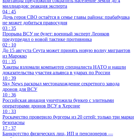
Британцы предложили сократить население Земли до 4
миллиардов: реакция эксперта
04 : 45
Дочь героя СВО остаётся в семье главы района: прабабушка
не может добиться правосудия
03 : 35
Прорыва ВСУ не будет: военный эксперт Леонков
предупредил о новой тактике противника
02 : 10
До 15 августа Сеута может принять новую волну мигрантов
из Марокко
01 : 35
Хакеры взломали компьютер специалиста НАТО и нашли
доказательства участия альянса в ударах по России
10 : 39
Sky News раскрыл местонахождение секретного завода
дронов для ВСУ
10 : 36
Российская авиация уничтожила бункер с элитными
операторами дронов ВСУ в Херсоне
10 : 33
Роскачество проверило бургеры из 20 сетей: только три марки
безопасны
17 : 37
Банкротство физических лиц, ИП и пенсионеров —