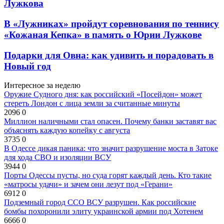
Лужкова
В «Лужниках» пройдут соревнования по теннису
«Кожаная Кепка» в память о Юрии Лужкове
Подарки для Овна: как удивить и порадовать в
Новый год
Интересное за неделю
Оружие Судного дня: как российский «Посейдон» может
стереть Лондон с лица земли за считанные минуты
2096
0
Миллион наличными стал опасен. Почему банки заставят вас
объяснять каждую копейку с августа
3735
0
В Одессе дикая паника: что значит разрушение моста в Затоке
для хода СВО и изоляции ВСУ
3944
0
Порты Одессы пусты, но суда горят каждый день. Кто такие
«матросы удачи» и зачем они лезут под «Герани»
6912
0
Подземный город ССО ВСУ разрушен. Как российские
бомбы похоронили элиту украинской армии под Хотенем
6666
0