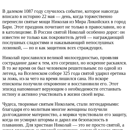
В далеком 1087 году случилось событие, которое навсегда
вписало в историю 22 мая — день, когда торжественно
перенесли святые мощи Николая из Мира Ликийских в город
Бари. Этот праздник почитают не только в православии, но и
в католицизме. В России святой Николай особенно дорог: он
известен не только как покровитель детей — награждающий
послушных сладостями и наказывающий непослушных
лозинкой, — но и как защитник всех страждущих.
Николай прославился великой милосердностью, проявляя
сострадание даже к тем, кто согрешил, но искренне раскаялся.
В то же время он был человеком решительным: по одной из
легенд, на Вселенском соборе 325 года святой ударил еретика
за ложь, из-за чего на время лишился сана. Но вскоре
епископы получили откровение и восстановили его. Этот
эпизод напоминает верующим о необходимости отстаивать
истину и активно участвовать в жизни своей веры.
Чудеса, творимые святым Николаем, стали легендарными:
благодаря его молитвам многие женщины получили
долгожданное материнство, а моряки чувствовали его защиту,
когда он усмирял штормы и дарил им безопасность в
плаваниях. Для христиан Николай — это не просто святой, а