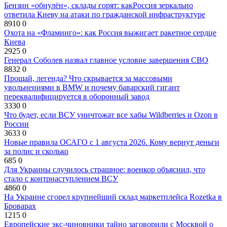
Бензин «обнулён», склады горят: какРоссия зеркально
ответила Киеву на атаки по гражданской инфраструктуре
8910
0
Охота на «Фламинго»: как Россия выжигает ракетное сердце
Киева
2925
0
Генерал Соболев назвал главное условие завершения СВО
8832
0
Прощай, легенда? Что скрывается за массовыми
увольнениями в BMW и почему баварский гигант
переквалифицируется в оборонный завод
3330
0
Что будет, если ВСУ уничтожат все хабы Wildberries и Ozon в
России
3633
0
Новые правила ОСАГО с 1 августа 2026. Кому вернут деньги
за полис и сколько
685
0
Для Украины случилось страшное: военкор объяснил, что
стало с контрнаступлением ВСУ
4860
0
На Украине сгорел крупнейший склад маркетплейса Rozetka в
Броварах
1215
0
Европейские экс-чиновники тайно заговорили с Москвой о