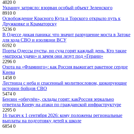
4020
0
Украину затрясло: взорван особый объект Зеленского
8910
0
Освобождение Красного Кута и Торского открыло путь к
Дружковке и Краматорску
5236
0
В Одессе дикая паника: что значит разрушение моста в Затоке
для хода СВО и изоляции ВСУ
6192
0
Порты Одессы пусты, но суда горят каждый день. Кто такие
«матросы удачи» и зачем они лезут под «Герани»
2296
0
Охота на «Фламинго»: как Россия выжигает ракетное сердце
Киева
1458
0
Лестница с неба и спасенный молитвословом, шокирующие
истории бойцов СВО
5474
0
Бензин «обнулён», склады горят: какРоссия зеркально
ответила Киеву на атаки по гражданской инфраструктуре
2295
0
16 тысяч к 1 сентября 2026: кому положены региональные
выплаты на подготовку детей к школе
6854
0