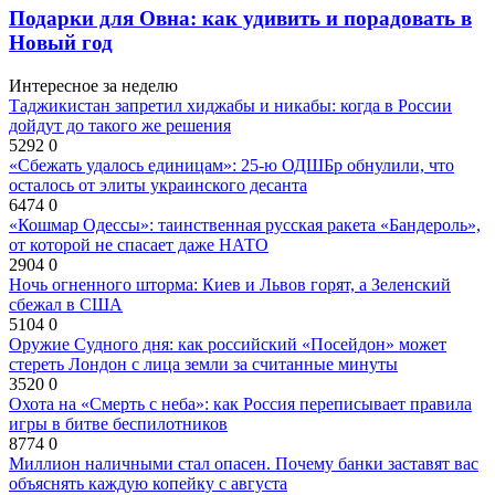
Подарки для Овна: как удивить и порадовать в
Новый год
Интересное за неделю
Таджикистан запретил хиджабы и никабы: когда в России
дойдут до такого же решения
5292
0
«Сбежать удалось единицам»: 25-ю ОДШБр обнулили, что
осталось от элиты украинского десанта
6474
0
«Кошмар Одессы»: таинственная русская ракета «Бандероль»,
от которой не спасает даже НАТО
2904
0
Ночь огненного шторма: Киев и Львов горят, а Зеленский
сбежал в США
5104
0
Оружие Судного дня: как российский «Посейдон» может
стереть Лондон с лица земли за считанные минуты
3520
0
Охота на «Смерть с неба»: как Россия переписывает правила
игры в битве беспилотников
8774
0
Миллион наличными стал опасен. Почему банки заставят вас
объяснять каждую копейку с августа