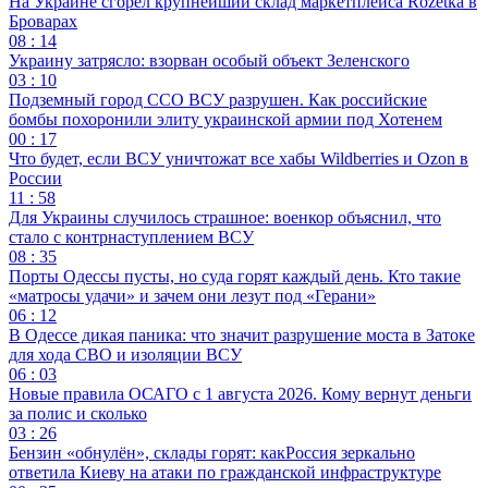
На Украине сгорел крупнейший склад маркетплейса Rozetka в
Броварах
08 : 14
Украину затрясло: взорван особый объект Зеленского
03 : 10
Подземный город ССО ВСУ разрушен. Как российские
бомбы похоронили элиту украинской армии под Хотенем
00 : 17
Что будет, если ВСУ уничтожат все хабы Wildberries и Ozon в
России
11 : 58
Для Украины случилось страшное: военкор объяснил, что
стало с контрнаступлением ВСУ
08 : 35
Порты Одессы пусты, но суда горят каждый день. Кто такие
«матросы удачи» и зачем они лезут под «Герани»
06 : 12
В Одессе дикая паника: что значит разрушение моста в Затоке
для хода СВО и изоляции ВСУ
06 : 03
Новые правила ОСАГО с 1 августа 2026. Кому вернут деньги
за полис и сколько
03 : 26
Бензин «обнулён», склады горят: какРоссия зеркально
ответила Киеву на атаки по гражданской инфраструктуре