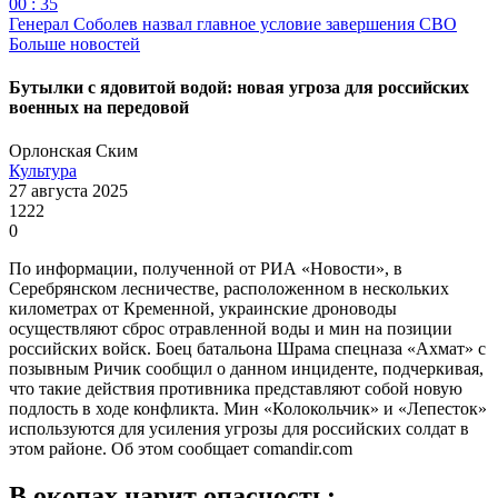
00 : 35
Генерал Соболев назвал главное условие завершения СВО
Больше новостей
Бутылки с ядовитой водой: новая угроза для российских
военных на передовой
Орлонская Ским
Культура
27 августа 2025
1222
0
По информации, полученной от РИА «Новости», в
Серебрянском лесничестве, расположенном в нескольких
километрах от Кременной, украинские дроноводы
осуществляют сброс отравленной воды и мин на позиции
российских войск. Боец батальона Шрама спецназа «Ахмат» с
позывным Ричик сообщил о данном инциденте, подчеркивая,
что такие действия противника представляют собой новую
подлость в ходе конфликта. Мин «Колокольчик» и «Лепесток»
используются для усиления угрозы для российских солдат в
этом районе. Об этом сообщает comandir.com
В окопах царит опасность: