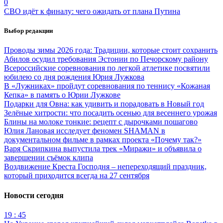
0
СВО идёт к финалу: чего ожидать от плана Путина
Выбор редакции
Проводы зимы 2026 года: Традиции, которые стоит сохранить
Абилов осудил требования Эстонии по Печорскому району
Всероссийские соревнования по легкой атлетике посвятили
юбилею со дня рождения Юрия Лужкова
В «Лужниках» пройдут соревнования по теннису «Кожаная
Кепка» в память о Юрии Лужкове
Подарки для Овна: как удивить и порадовать в Новый год
Зелёные хитрости: что посадить осенью для весеннего урожая
Блины на молоке тонкие: рецепт с дырочками пошагово
Юлия Лановая исследует феномен SHAMAN в
документальном фильме в рамках проекта «Почему так?»
Варя Скрипкина выпустила трек «Миражи» и объявила о
завершении съёмок клипа
Воздвижение Креста Господня – непереходящий праздник,
который приходится всегда на 27 сентября
Новости сегодня
19 : 45