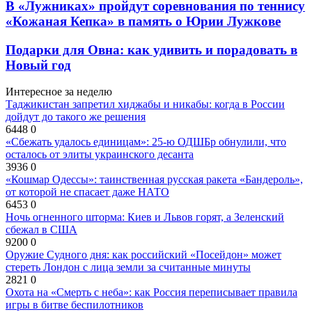
В «Лужниках» пройдут соревнования по теннису
«Кожаная Кепка» в память о Юрии Лужкове
Подарки для Овна: как удивить и порадовать в
Новый год
Интересное за неделю
Таджикистан запретил хиджабы и никабы: когда в России
дойдут до такого же решения
6448
0
«Сбежать удалось единицам»: 25-ю ОДШБр обнулили, что
осталось от элиты украинского десанта
3936
0
«Кошмар Одессы»: таинственная русская ракета «Бандероль»,
от которой не спасает даже НАТО
6453
0
Ночь огненного шторма: Киев и Львов горят, а Зеленский
сбежал в США
9200
0
Оружие Судного дня: как российский «Посейдон» может
стереть Лондон с лица земли за считанные минуты
2821
0
Охота на «Смерть с неба»: как Россия переписывает правила
игры в битве беспилотников