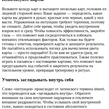
Возьмите колоду карт и вытащите несколько карт, положив их
лицевой стороной вниз. Ваше задание — определить, какие
карты вы держите в руках: красные или черные, какой у них
масти. Упражнения на интуицию требуют терпения, поэтому
не спешите. Дайте себе время, чтобы увидеть внутренним
взором все и сразу. Чтобы повысить эффективность, закройте
глаза — это поможет вам сосредоточиться и избежать
внешних отвлекающих факторов. Как только вы будете
готовы с ответом, переверните карты и запишите результаты.
Не пытайтесь использовать логику для вычисления цвета
карты — просто ощущайте! Если вам не удается сразу, не
отчаивайтесь и продолжайте практиковаться. Также полезно
играть в пасьянсы с настоящими картами, что поможет вам
предугадывать ход событий и закрепить результаты на
тактильном уровне, превращая тренировку в ритуал.
Учитесь заглядывать внутрь себя
Слово «интуиция» происходит от латинского термина intueri,
что переводится как «заглядывать внутрь». Обратите
внимание на свои внутренние ощущения и отключите
внешние раздражители. Чтобы услышать свой внутренний
голос, важно находиться в состоянии абсолютного