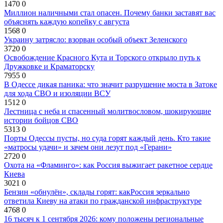
1470
0
Миллион наличными стал опасен. Почему банки заставят вас
объяснять каждую копейку с августа
1568
0
Украину затрясло: взорван особый объект Зеленского
3720
0
Освобождение Красного Кута и Торского открыло путь к
Дружковке и Краматорску
7955
0
В Одессе дикая паника: что значит разрушение моста в Затоке
для хода СВО и изоляции ВСУ
1512
0
Лестница с неба и спасенный молитвословом, шокирующие
истории бойцов СВО
5313
0
Порты Одессы пусты, но суда горят каждый день. Кто такие
«матросы удачи» и зачем они лезут под «Герани»
2720
0
Охота на «Фламинго»: как Россия выжигает ракетное сердце
Киева
3021
0
Бензин «обнулён», склады горят: какРоссия зеркально
ответила Киеву на атаки по гражданской инфраструктуре
4768
0
16 тысяч к 1 сентября 2026: кому положены региональные