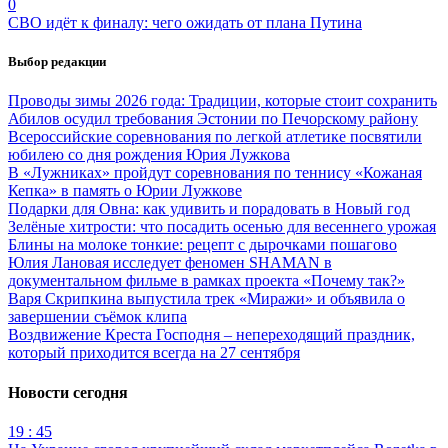
0
СВО идёт к финалу: чего ожидать от плана Путина
Выбор редакции
Проводы зимы 2026 года: Традиции, которые стоит сохранить
Абилов осудил требования Эстонии по Печорскому району
Всероссийские соревнования по легкой атлетике посвятили
юбилею со дня рождения Юрия Лужкова
В «Лужниках» пройдут соревнования по теннису «Кожаная
Кепка» в память о Юрии Лужкове
Подарки для Овна: как удивить и порадовать в Новый год
Зелёные хитрости: что посадить осенью для весеннего урожая
Блины на молоке тонкие: рецепт с дырочками пошагово
Юлия Лановая исследует феномен SHAMAN в
документальном фильме в рамках проекта «Почему так?»
Варя Скрипкина выпустила трек «Миражи» и объявила о
завершении съёмок клипа
Воздвижение Креста Господня – непереходящий праздник,
который приходится всегда на 27 сентября
Новости сегодня
19 : 45