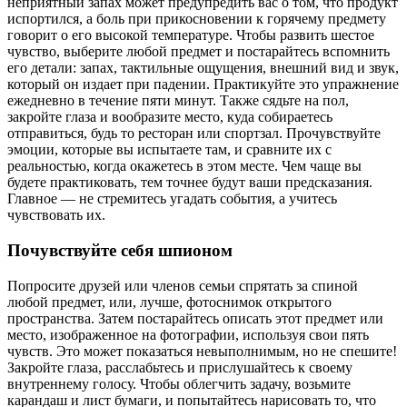
неприятный запах может предупредить вас о том, что продукт
испортился, а боль при прикосновении к горячему предмету
говорит о его высокой температуре. Чтобы развить шестое
чувство, выберите любой предмет и постарайтесь вспомнить
его детали: запах, тактильные ощущения, внешний вид и звук,
который он издает при падении. Практикуйте это упражнение
ежедневно в течение пяти минут. Также сядьте на пол,
закройте глаза и вообразите место, куда собираетесь
отправиться, будь то ресторан или спортзал. Прочувствуйте
эмоции, которые вы испытаете там, и сравните их с
реальностью, когда окажетесь в этом месте. Чем чаще вы
будете практиковать, тем точнее будут ваши предсказания.
Главное — не стремитесь угадать события, а учитесь
чувствовать их.
Почувствуйте себя шпионом
Попросите друзей или членов семьи спрятать за спиной
любой предмет, или, лучше, фотоснимок открытого
пространства. Затем постарайтесь описать этот предмет или
место, изображенное на фотографии, используя свои пять
чувств. Это может показаться невыполнимым, но не спешите!
Закройте глаза, расслабьтесь и прислушайтесь к своему
внутреннему голосу. Чтобы облегчить задачу, возьмите
карандаш и лист бумаги, и попытайтесь нарисовать то, что