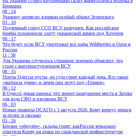
На Украине сгорел крупнейший склад маркетплейса Rozetka в
Броварах
08 : 14
Украину затрясло: взорван особый объект Зеленского
03 : 10
Подземный город ССО ВСУ разрушен. Как российские
бомбы похоронили элиту украинской армии под Хотенем
00 : 17
Что будет, если ВСУ уничтожат все хабы Wildberries и Ozon в
России
11 : 58
Для Украины случилось страшное: военкор объяснил, что
стало с контрнаступлением ВСУ
08 : 35
Порты Одессы пусты, но суда горят каждый день. Кто такие
«матросы удачи» и зачем они лезут под «Герани»
06 : 12
В Одессе дикая паника: что значит разрушение моста в Затоке
для хода СВО и изоляции ВСУ
06 : 03
Новые правила ОСАГО с 1 августа 2026. Кому вернут деньги
за полис и сколько
03 : 26
Бензин «обнулён», склады горят: какРоссия зеркально
ответила Киеву на атаки по гражданской инфраструктуре