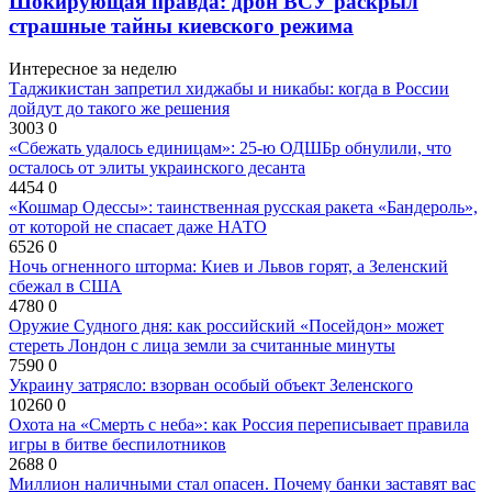
Шокирующая правда: дрон ВСУ раскрыл
страшные тайны киевского режима
Интересное за неделю
Таджикистан запретил хиджабы и никабы: когда в России
дойдут до такого же решения
3003
0
«Сбежать удалось единицам»: 25-ю ОДШБр обнулили, что
осталось от элиты украинского десанта
4454
0
«Кошмар Одессы»: таинственная русская ракета «Бандероль»,
от которой не спасает даже НАТО
6526
0
Ночь огненного шторма: Киев и Львов горят, а Зеленский
сбежал в США
4780
0
Оружие Судного дня: как российский «Посейдон» может
стереть Лондон с лица земли за считанные минуты
7590
0
Украину затрясло: взорван особый объект Зеленского
10260
0
Охота на «Смерть с неба»: как Россия переписывает правила
игры в битве беспилотников
2688
0
Миллион наличными стал опасен. Почему банки заставят вас