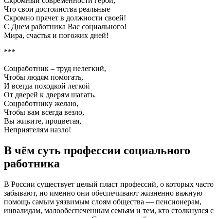
Скромный современности герой,
Что свои достоинства реальные
Скромно прячет в должности своей!
С Днем работника Вас социального!
Мира, счастья и погожих дней!
***
Соцработник – труд нелегкий,
Чтобы людям помогать,
И всегда походкой легкой
От дверей к дверям шагать.
Соцработнику желаю,
Чтобы вам всегда везло,
Вы живите, процветая,
Неприятелям назло!
В чём суть профессии социального
работника
В России существует целый пласт профессий, о которых часто
забывают, но именно они обеспечивают жизненно важную
помощь самым уязвимым слоям общества — пенсионерам,
инвалидам, малообеспеченным семьям и тем, кто столкнулся с