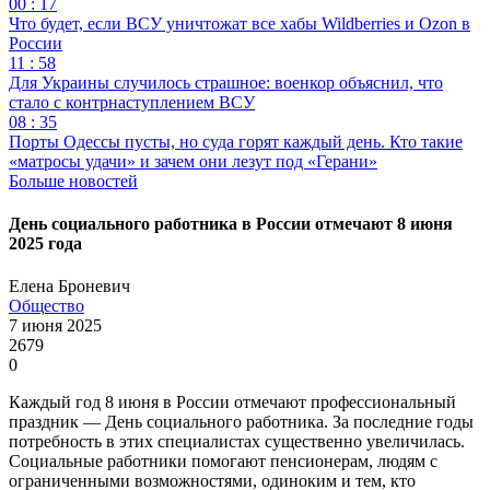
00 : 17
Что будет, если ВСУ уничтожат все хабы Wildberries и Ozon в
России
11 : 58
Для Украины случилось страшное: военкор объяснил, что
стало с контрнаступлением ВСУ
08 : 35
Порты Одессы пусты, но суда горят каждый день. Кто такие
«матросы удачи» и зачем они лезут под «Герани»
Больше новостей
День социального работника в России отмечают 8 июня
2025 года
Елена Броневич
Общество
7 июня 2025
2679
0
Каждый год 8 июня в России отмечают профессиональный
праздник — День социального работника. За последние годы
потребность в этих специалистах существенно увеличилась.
Социальные работники помогают пенсионерам, людям с
ограниченными возможностями, одиноким и тем, кто