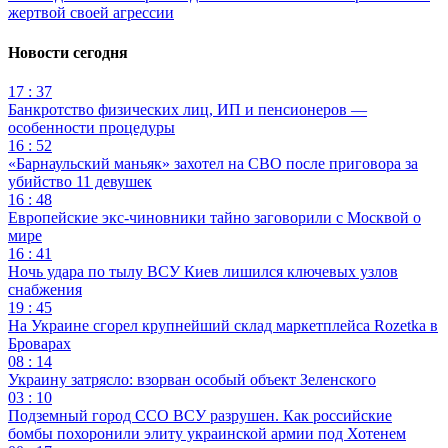
жертвой своей агрессии
Новости сегодня
17 : 37
Банкротство физических лиц, ИП и пенсионеров —
особенности процедуры
16 : 52
«Барнаульский маньяк» захотел на СВО после приговора за
убийство 11 девушек
16 : 48
Европейские экс-чиновники тайно заговорили с Москвой о
мире
16 : 41
Ночь удара по тылу ВСУ Киев лишился ключевых узлов
снабжения
19 : 45
На Украине сгорел крупнейший склад маркетплейса Rozetka в
Броварах
08 : 14
Украину затрясло: взорван особый объект Зеленского
03 : 10
Подземный город ССО ВСУ разрушен. Как российские
бомбы похоронили элиту украинской армии под Хотенем