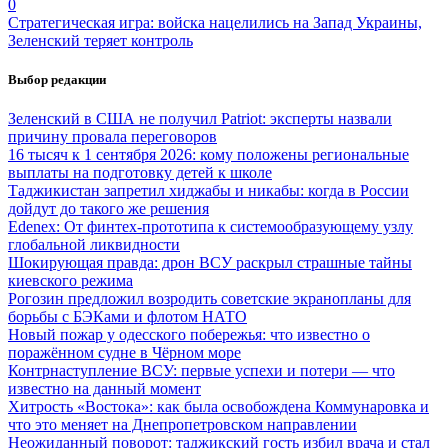
0
Стратегическая игра: войска нацелились на Запад Украины,
Зеленский теряет контроль
Выбор редакции
Зеленский в США не получил Patriot: эксперты назвали
причину провала переговоров
16 тысяч к 1 сентября 2026: кому положены региональные
выплаты на подготовку детей к школе
Таджикистан запретил хиджабы и никабы: когда в России
дойдут до такого же решения
Edenex: От финтех-прототипа к системообразующему узлу
глобальной ликвидности
Шокирующая правда: дрон ВСУ раскрыл страшные тайны
киевского режима
Рогозин предложил возродить советские экранопланы для
борьбы с БЭКами и флотом НАТО
Новый пожар у одесского побережья: что известно о
поражённом судне в Чёрном море
Контрнаступление ВСУ: первые успехи и потери — что
известно на данный момент
Хитрость «Востока»: как была освобождена Коммунаровка и
что это меняет на Днепропетровском направлении
Неожиданный поворот: таджикский гость избил врача и стал