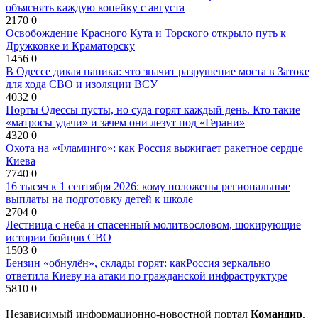
объяснять каждую копейку с августа
2170
0
Освобождение Красного Кута и Торского открыло путь к
Дружковке и Краматорску
1456
0
В Одессе дикая паника: что значит разрушение моста в Затоке
для хода СВО и изоляции ВСУ
4032
0
Порты Одессы пусты, но суда горят каждый день. Кто такие
«матросы удачи» и зачем они лезут под «Герани»
4320
0
Охота на «Фламинго»: как Россия выжигает ракетное сердце
Киева
7740
0
16 тысяч к 1 сентября 2026: кому положены региональные
выплаты на подготовку детей к школе
2704
0
Лестница с неба и спасенный молитвословом, шокирующие
истории бойцов СВО
1503
0
Бензин «обнулён», склады горят: какРоссия зеркально
ответила Киеву на атаки по гражданской инфраструктуре
5810
0
Независимый информационно-новостной портал
Командир
.