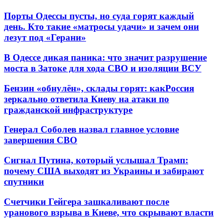
Порты Одессы пусты, но суда горят каждый
день. Кто такие «матросы удачи» и зачем они
лезут под «Герани»
В Одессе дикая паника: что значит разрушение
моста в Затоке для хода СВО и изоляции ВСУ
Бензин «обнулён», склады горят: какРоссия
зеркально ответила Киеву на атаки по
гражданской инфраструктуре
Генерал Соболев назвал главное условие
завершения СВО
Сигнал Путина, который услышал Трамп:
почему США выходят из Украины и забирают
спутники
Счетчики Гейгера зашкаливают после
уранового взрыва в Киеве, что скрывают власти