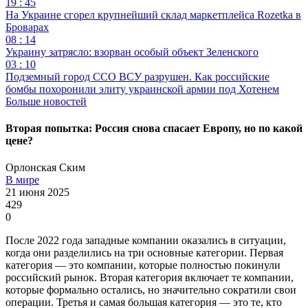
19 : 45
На Украине сгорел крупнейший склад маркетплейса Rozetka в
Броварах
08 : 14
Украину затрясло: взорван особый объект Зеленского
03 : 10
Подземный город ССО ВСУ разрушен. Как российские
бомбы похоронили элиту украинской армии под Хотенем
Больше новостей
Вторая попытка: Россия снова спасает Европу, но по какой
цене?
Орлонская Ским
В мире
21 июня 2025
429
0
После 2022 года западные компании оказались в ситуации,
когда они разделились на три основные категории. Первая
категория — это компании, которые полностью покинули
российский рынок. Вторая категория включает те компании,
которые формально остались, но значительно сократили свои
операции. Третья и самая большая категория — это те, кто