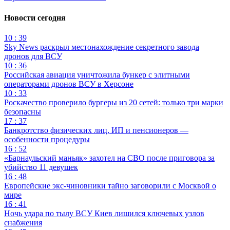
Новости сегодня
10 : 39
Sky News раскрыл местонахождение секретного завода
дронов для ВСУ
10 : 36
Российская авиация уничтожила бункер с элитными
операторами дронов ВСУ в Херсоне
10 : 33
Роскачество проверило бургеры из 20 сетей: только три марки
безопасны
17 : 37
Банкротство физических лиц, ИП и пенсионеров —
особенности процедуры
16 : 52
«Барнаульский маньяк» захотел на СВО после приговора за
убийство 11 девушек
16 : 48
Европейские экс-чиновники тайно заговорили с Москвой о
мире
16 : 41
Ночь удара по тылу ВСУ Киев лишился ключевых узлов
снабжения