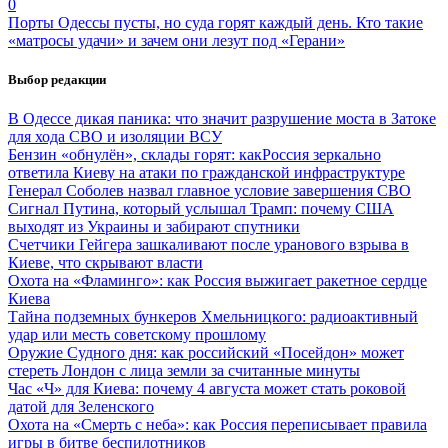
0
Порты Одессы пусты, но суда горят каждый день. Кто такие
«матросы удачи» и зачем они лезут под «Герани»
Выбор редакции
В Одессе дикая паника: что значит разрушение моста в Затоке
для хода СВО и изоляции ВСУ
Бензин «обнулён», склады горят: какРоссия зеркально
ответила Киеву на атаки по гражданской инфраструктуре
Генерал Соболев назвал главное условие завершения СВО
Сигнал Путина, который услышал Трамп: почему США
выходят из Украины и забирают спутники
Счетчики Гейгера зашкаливают после уранового взрыва в
Киеве, что скрывают власти
Охота на «Фламинго»: как Россия выжигает ракетное сердце
Киева
Тайна подземных бункеров Хмельницкого: радиоактивный
удар или месть советскому прошлому
Оружие Судного дня: как российский «Посейдон» может
стереть Лондон с лица земли за считанные минуты
Час «Ч» для Киева: почему 4 августа может стать роковой
датой для Зеленского
Охота на «Смерть с неба»: как Россия переписывает правила
игры в битве беспилотников