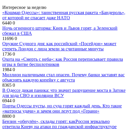
Интересное за неделю
«Кошмар Одессы»: таинственная русская ракета «Бандероль»,
от которой не спасает даже НАТО
6440
0
Ночь огненного шторма: Киев и Львов горят, а Зеленский
сбежал в США
11696
0
Оружие Судного дня: как российский «Посейдон» может
стереть Лондон с лица земли за считанные минуты
1736
0
Охота на «Смерть с неба»: как Россия переписывает правила
игры в битве беспилотников
1984
0
Миллион наличными стал опасен. Почему банки заставят вас
объяснять каждую копейку с августа
8365
0
В Одессе дикая паника: что значит разрушение моста в Затоке
для хода СВО и изоляции ВСУ
6944
0
Порты Одессы пусты, но суда горят каждый день. Кто такие
«матросы удачи» и зачем они лезут под «Герани»
8800
0
Бензин «обнулён», склады горят: какРоссия зеркально
ответила Киеву на атаки по гражданской инфраструктуре