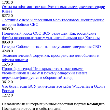
1701
0
Охота на «Фламинго»: как Россия выжигает ракетное сердце
Киева
8272
0
Лестница с неба и спасенный молитвословом, шокирующие
истории бойцов СВО
8695
0
Подземный город ССО ВСУ разрушен. Как российские
бомбы похоронили элиту украинской армии под Хотенем
8950
0
Генерал Соболев назвал главное условие завершения СВО
4248
0
Технологический форум как пространство для общения и
обмена опытом
1575
0
Прощай, легенда? Что скрывается за массовыми
увольнениями в BMW и почему баварский гигант
переквалифицируется в оборонный завод
3612
0
Что будет, если ВСУ уничтожат все хабы Wildberries и Ozon в
России
1272
0
Независимый информационно-новостной портал
Командир
.
Последние новости и события дня!