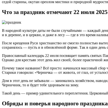
седой старины, окутан ореолом мистики и природной мудрости
Что за праздник отмечают 22 июля 2025
В народной культуре даты не были случайными — каждый день 
и в деревне, и в церкви, и даже в лесу — где в это время налив
После крещения Руси христианство не смогло полностью вытес
сохранялось — пусть и в обновлённой форме. Так в один день с
Православный календарь 22 июля посвящает память святых Па
Однако для крестьян этот день жил своей, более практичной 
Почему такое название? Всё просто: начинался массовый сбор ч
Старики говорили: «Черничка — от живота, от глаз, от усталост
Дом в этот день не забывали — занимались хозяйством, наводи
Черничник, то и будет тебе здоровьем на зиму.
Такой день — пример удивительного переплетения. Церковный п
Обряды и поверья народного праздника