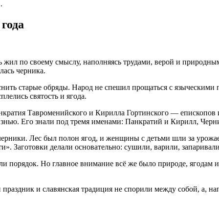
.
 года
жил по своему смыслу, наполняясь трудами, верой и природным 
алась черника.
нить старые обряды. Народ не спешил прощаться с языческими п
плелись святость и ягода.
нкратия Тавроменийского и Кирилла Гортинского — епископов и
жизнью. Его знали под тремя именами: Панкратий и Кирилл, Чер
ерники. Лес был полон ягод, и женщины с детьми шли за урожаем
и». Заготовки делали основательно: сушили, варили, запаривали.
ли порядок. Но главное внимание всё же было природе, ягодам и
раздник и славянская традиция не спорили между собой, а, напр