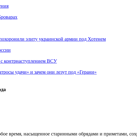
ения
Броварах
похоронили элиту украинской армии под Хотенем
оссии
о с контрнаступлением ВСУ
атросы удачи» и зачем они лезут под «Герани»
ода
особое время, насыщенное старинными обрядами и приметами, с