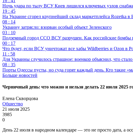
16 : 41
Ночь удара по тылу ВСУ Киев лишился ключевых узлов снабж
19 : 45
На Украине сгорел крупнейший склад маркетплейса Rozetka в 
08 : 14
Украину затрясло: взорван особый объект Зеленского
03 : 10
Подземный город ССО ВСУ разрушен. Как российские бомбы 
00 : 17
Что будет, если ВСУ уничтожат все хабы Wildberries и Ozon в Р
11 : 58
Для Украины случилось страшное: военкор объяснил, что стал
08 : 35
Порты Одессы пусты, но суда горят каждый день. Кто такие «м
Больше новостей
Черничный день: что можно и нельзя делать 22 июля 2025 г
Елена Скворцова
Общество
21 июля 2025
3985
0
День 22 июля в народном календаре — это не просто дата, а 