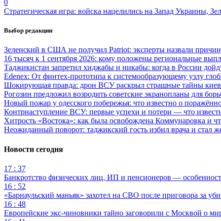
0
Стратегическая игра: войска нацелились на Запад Украины, Зе
Выбор редакции
Зеленский в США не получил Patriot: эксперты назвали причи
16 тысяч к 1 сентября 2026: кому положены региональные выпл
Таджикистан запретил хиджабы и никабы: когда в России дойд
Edenex: От финтех-прототипа к системообразующему узлу гло
Шокирующая правда: дрон ВСУ раскрыл страшные тайны киев
Рогозин предложил возродить советские экранопланы для бо
Новый пожар у одесского побережья: что известно о поражённ
Контрнаступление ВСУ: первые успехи и потери — что извест
Хитрость «Востока»: как была освобождена Коммунаровка и ч
Неожиданный поворот: таджикский гость избил врача и стал ж
Новости сегодня
17 : 37
Банкротство физических лиц, ИП и пенсионеров — особеннос
16 : 52
«Барнаульский маньяк» захотел на СВО после приговора за уби
16 : 48
Европейские экс-чиновники тайно заговорили с Москвой о ми