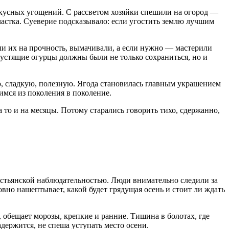
вкусных угощений. С рассветом хозяйки спешили на огород —
частка. Суеверие подсказывало: если угостить землю лучшим
ли их на прочность, вымачивали, а если нужно — мастерили
хрустящие огурцы должны были не только сохраниться, но и
, сладкую, полезную. Ягода становилась главным украшением
имся из поколения в поколение.
 а то и на месяцы. Потому старались говорить тихо, сдержанно,
естьянской наблюдательностью. Люди внимательно следили за
вно нашептывает, какой будет грядущая осень и стоит ли ждать
 обещает морозы, крепкие и ранние. Тишина в болотах, где
держится, не спеша уступать место осени.