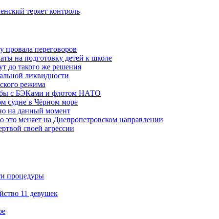
ленский теряет контроль
ну провала переговоров
аты на подготовку детей к школе
ут до такого же решения
бальной ликвидности
ского режима
рьбы с БЭКами и флотом НАТО
ом судне в Чёрном море
но на данный момент
то это меняет на Днепропетровском направлении
ертвой своей агрессии
ти процедуры
йство 11 девушек
ре