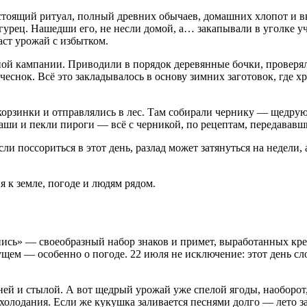
настоящий ритуал, полный древних обычаев, домашних хлопот и 
огурец. Нашедши его, не несли домой, а… закапывали в уголке у
аст урожай с избытком.
чной кампании. Приводили в порядок деревянные бочки, проверя
 чеснок. Всё это закладывалось в основу зимних заготовок, где 
орзинки и отправлялись в лес. Там собирали чернику — щедрую
каши и пекли пироги — всё с черникой, по рецептам, передававш
ли поссориться в этот день, разлад может затянуться на недели,
к земле, погоде и людям рядом.
пись» — своеобразный набор знаков и примет, выработанных кр
щем — особенно о погоде. 22 июля не исключение: этот день сло
ней и стылой. А вот щедрый урожай уже спелой ягоды, наоборот,
холодания. Если же кукушка заливается песнями долго — лето за