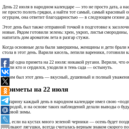
День 22 июля в народном календаре — это не просто дата, а 
не просто полоть грядки, а найти тот самый, самый красивый 
огурцом, она ответит благодарностью — в следующем сезоне д
Этот день был также отправной точкой в подготовке к засоло
новые. Рядом готовили зелень: хрен, укроп, листья смородины,
напитать дом ароматом лета в разгар стужи.
Когда основные дела были завершены, женщины и дети брали к
стола в этот день. Варили кисель, лепили вареники, готовили 
И ещё одна примета на 22 июля: никакой ругани. Верили, что ес
а если кто и сердился, уходили в тень сада — остынуть.
Таким был этот день — вкусный, душевный и полный уважения 
Приметы на 22 июля
В старину каждый день в народном календаре имел свою «под
природой, и на основе таких наблюдений делали выводы о буду
суровой зимы.
Так, если на кустах много зеленой черники — осень будет позд
умолкают лягушки, всегда считалась верным знаком скорого по