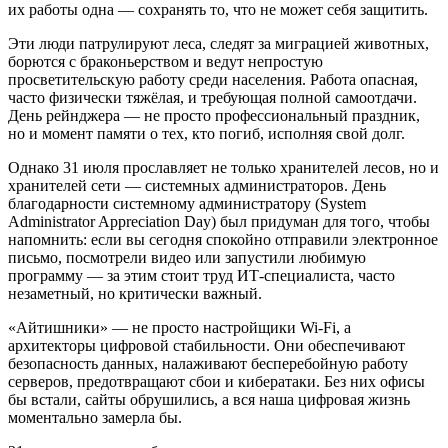
их работы одна — сохранять то, что не может себя защитить.
Эти люди патрулируют леса, следят за миграцией животных,
борются с браконьерством и ведут непростую
просветительскую работу среди населения. Работа опасная,
часто физически тяжёлая, и требующая полной самоотдачи.
День рейнджера — не просто профессиональный праздник,
но и момент памяти о тех, кто погиб, исполняя свой долг.
Однако 31 июля прославляет не только хранителей лесов, но и
хранителей сети — системных администраторов. День
благодарности системному администратору (System
Administrator Appreciation Day) был придуман для того, чтобы
напомнить: если вы сегодня спокойно отправили электронное
письмо, посмотрели видео или запустили любимую
программу — за этим стоит труд ИТ-специалиста, часто
незаметный, но критически важный.
«Айтишники» — не просто настройщики Wi-Fi, а
архитекторы цифровой стабильности. Они обеспечивают
безопасность данных, налаживают бесперебойную работу
серверов, предотвращают сбои и кибератаки. Без них офисы
бы встали, сайты обрушились, а вся наша цифровая жизнь
моментально замерла бы.