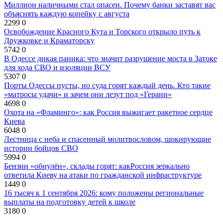
Миллион наличными стал опасен. Почему банки заставят вас
объяснять каждую копейку с августа
2299
0
Освобождение Красного Кута и Торского открыло путь к
Дружковке и Краматорску
5742
0
В Одессе дикая паника: что значит разрушение моста в Затоке
для хода СВО и изоляции ВСУ
5307
0
Порты Одессы пусты, но суда горят каждый день. Кто такие
«матросы удачи» и зачем они лезут под «Герани»
4698
0
Охота на «Фламинго»: как Россия выжигает ракетное сердце
Киева
6048
0
Лестница с неба и спасенный молитвословом, шокирующие
истории бойцов СВО
5994
0
Бензин «обнулён», склады горят: какРоссия зеркально
ответила Киеву на атаки по гражданской инфраструктуре
1449
0
16 тысяч к 1 сентября 2026: кому положены региональные
выплаты на подготовку детей к школе
3180
0