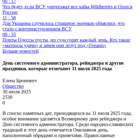
00 : 17
Что будет, если ВСУ уничтожат все хабы Wildberries и Ozon в
России
11 : 58
Для Украины случилось страшное: военкор объяснил, что
стало с контрнаступлением ВСУ
08 : 35
Порты Одессы пусты, но суда горят каждый день. Кто такие
«матросы удачи» и зачем они лезут под «Герани»
Больше новостей
День системного администратора, рейнджера и другие
праздники, которые отмечают 31 июля 2025 года
Елена Броневич
Общество
30 июля 2025
2530
0
В списке памятных дат, приходящихся на 31 июля 2025 года,
особое внимание уделяется Всемирному дню рейнджера и
Дню системного администратора. Среди народно-славянских
традиций в этот день отмечается Омельянов день,
наполненный обрядами и приметами. Православные