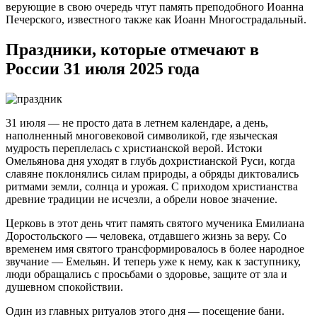
верующие в свою очередь чтут память преподобного Иоанна
Печерского, известного также как Иоанн Многострадальный.
Праздники, которые отмечают в
России 31 июля 2025 года
31 июля — не просто дата в летнем календаре, а день,
наполненный многовековой символикой, где языческая
мудрость переплелась с христианской верой. Истоки
Омельянова дня уходят в глубь дохристианской Руси, когда
славяне поклонялись силам природы, а обряды диктовались
ритмами земли, солнца и урожая. С приходом христианства
древние традиции не исчезли, а обрели новое значение.
Церковь в этот день чтит память святого мученика Емилиана
Доростольского — человека, отдавшего жизнь за веру. Со
временем имя святого трансформировалось в более народное
звучание — Емельян. И теперь уже к нему, как к заступнику,
люди обращались с просьбами о здоровье, защите от зла и
душевном спокойствии.
Один из главных ритуалов этого дня — посещение бани.