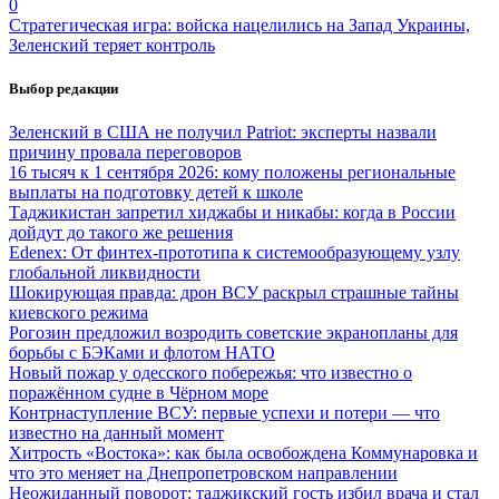
0
Стратегическая игра: войска нацелились на Запад Украины,
Зеленский теряет контроль
Выбор редакции
Зеленский в США не получил Patriot: эксперты назвали
причину провала переговоров
16 тысяч к 1 сентября 2026: кому положены региональные
выплаты на подготовку детей к школе
Таджикистан запретил хиджабы и никабы: когда в России
дойдут до такого же решения
Edenex: От финтех-прототипа к системообразующему узлу
глобальной ликвидности
Шокирующая правда: дрон ВСУ раскрыл страшные тайны
киевского режима
Рогозин предложил возродить советские экранопланы для
борьбы с БЭКами и флотом НАТО
Новый пожар у одесского побережья: что известно о
поражённом судне в Чёрном море
Контрнаступление ВСУ: первые успехи и потери — что
известно на данный момент
Хитрость «Востока»: как была освобождена Коммунаровка и
что это меняет на Днепропетровском направлении
Неожиданный поворот: таджикский гость избил врача и стал