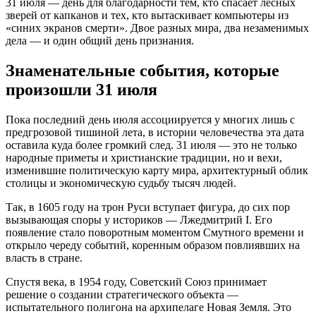
31 июля — день для благодарности тем, кто спасает лесных
зверей от капканов и тех, кто вытаскивает компьютеры из
«синих экранов смерти». Двое разных мира, два незаменимых
дела — и один общий день признания.
Знаменательные события, которые
произошли 31 июля
Пока последний день июля ассоциируется у многих лишь с
предгрозовой тишиной лета, в истории человечества эта дата
оставила куда более громкий след. 31 июля — это не только
народные приметы и христианские традиции, но и вехи,
изменившие политическую карту мира, архитектурный облик
столицы и экономическую судьбу тысяч людей.
Так, в 1605 году на трон Руси вступает фигура, до сих пор
вызывающая споры у историков — Лжедмитрий I. Его
появление стало поворотным моментом Смутного времени и
открыло череду событий, коренным образом повлиявших на
власть в стране.
Спустя века, в 1954 году, Советский Союз принимает
решение о создании стратегического объекта —
испытательного полигона на архипелаге Новая Земля. Это