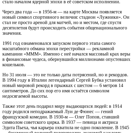
стало началом ядерной эпохи в её советском исполнении.
Через два года — в 1956-м — на карте Москвы появляется
новый символ спортивного величия: стадион «Лужники». Он
стал не просто ареной для матчей, но и местом, где спустя
десятилетия будут происходить события общенационального
значения.
1991 год ознаменовался запуском первого этапа самого
масштабного обмана эпохи перестройки — рекламной
кампании «МММ». Именно с неё начался массовый крах веры
в финансовые чудеса, обернувшийся миллионами опустевших
кошельков.
Но 31 июля — это не только даты потрясений, но и рекордов.
В 1994 году в Италии легендарный Сергей Бубка установил
новый мировой рекорд в прыжках с шестом — 6 метров 14
сантиметров. До сих пор его имя остаётся символом
недосягаемой высоты.
Также этот день подарил миру выдающихся людей: в 1914
году родился неподражаемый Луи де Фюнес — гений
французской комедии. В 1930-м — Олег Попов, ставший
символом советского цирка. В 1937 — певица и актриса
Эдита Пьеха, чья карьера охватила не одно поколение. В 1945
— бессменный ведущий телепередачи, знакомой каждому