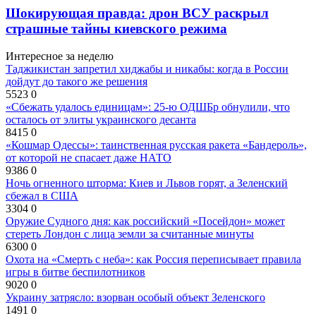
Шокирующая правда: дрон ВСУ раскрыл
страшные тайны киевского режима
Интересное за неделю
Таджикистан запретил хиджабы и никабы: когда в России
дойдут до такого же решения
5523
0
«Сбежать удалось единицам»: 25-ю ОДШБр обнулили, что
осталось от элиты украинского десанта
8415
0
«Кошмар Одессы»: таинственная русская ракета «Бандероль»,
от которой не спасает даже НАТО
9386
0
Ночь огненного шторма: Киев и Львов горят, а Зеленский
сбежал в США
3304
0
Оружие Судного дня: как российский «Посейдон» может
стереть Лондон с лица земли за считанные минуты
6300
0
Охота на «Смерть с неба»: как Россия переписывает правила
игры в битве беспилотников
9020
0
Украину затрясло: взорван особый объект Зеленского
1491
0