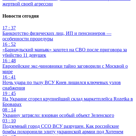
жертвой своей агрессии
Новости сегодня
17 : 37
Банкротство физических лиц, ИП и пенсионеров —
особенности процедуры
16 : 52
«Барнаульский маньяк» захотел на СВО после приговора за
убийство 11 девушек
16 : 48
Европейские экс-чиновники тайно заговорили с Москвой о
мире
16 : 41
Ночь удара по тылу ВСУ Киев лишился ключевых узлов
снабжения
19 : 45
На Украине сгорел крупнейший склад маркетплейса Rozetka в
Броварах
08 : 14
Украину затрясло: взорван особый объект Зеленского
03 : 10
Подземный город ССО ВСУ разрушен. Как российские
бомбы похоронили элиту украинской армии под Хотенем