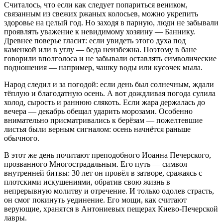
Считалось, что если как следует попариться веником,
связанным из свежих ржаных колосьев, можно укрепить
здоровье на целый год. Но заходя в парную, люди не забывали
проявлять уважение к невидимому хозяину — Баннику.
Древнее поверье гласит: если увидеть этого духа под
каменкой или в углу — беда неизбежна. Поэтому в бане
говорили вполголоса и не забывали оставлять символические
подношения — например, чашку воды или кусочек мыла.
Народ следил и за погодой: если день был солнечным, ждали
тёплую и благодатную осень. А вот дождливая погода сулила
холод, сырость и раннюю слякоть. Если жара держалась до
вечера — декабрь обещал ударить морозами. Особенно
внимательно присматривались к берёзам — пожелтевшие
листья были верным сигналом: осень начнётся раньше
обычного.
В этот же день почитают преподобного Иоанна Печерского,
прозванного Многострадальным. Его путь — символ
внутренней битвы: 30 лет он провёл в затворе, сражаясь с
плотскими искушениями, обратив свою жизнь в
непрерывную молитву и отречение. И только одолев страсть,
он смог покинуть уединение. Его мощи, как считают
верующие, хранятся в Антониевых пещерах Киево-Печерской
лавры.