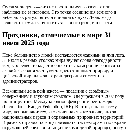
Омельянов день — это не просто память о святых или
наблюдение за погодой. Это точка соединения земного и
небесного, ритуалов тела и подвигов духа. День, когда
человек стремился очиститься — и от грязи, и от греха.
Праздники, отмечаемые в мире 31
июля 2025 года
Пока большинство людей наслаждается жаркими днями лета,
31 июля в разных уголках мира звучат слова благодарности
тем, кто редко попадает в объективы камер и не гонится за
славой. Сегодня чествуют тех, кто защищает природу и
цифровой мир: парковых рейнджеров и системных
администраторов.
Всемирный день рейнджера — праздник с серьёзным
содержанием и глубоким смыслом. Он учреждён в 2007 году
по инициативе Международной федерации рейнджеров
(International Ranger Federation, IRF). В этот день по всему
миру вспоминают тех, кто стоит на страже заповедников,
национальных парков и охраняемых природных территорий.
В разных странах их могут называть инспекторами по охране
окружающей среды или защитниками дикой природы, но суть