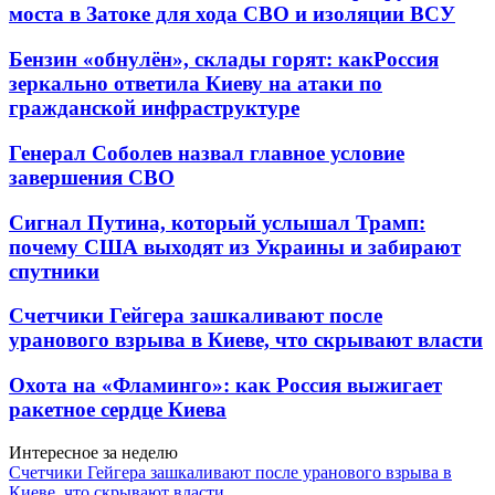
моста в Затоке для хода СВО и изоляции ВСУ
Бензин «обнулён», склады горят: какРоссия
зеркально ответила Киеву на атаки по
гражданской инфраструктуре
Генерал Соболев назвал главное условие
завершения СВО
Сигнал Путина, который услышал Трамп:
почему США выходят из Украины и забирают
спутники
Счетчики Гейгера зашкаливают после
уранового взрыва в Киеве, что скрывают власти
Охота на «Фламинго»: как Россия выжигает
ракетное сердце Киева
Интересное за неделю
Счетчики Гейгера зашкаливают после уранового взрыва в
Киеве, что скрывают власти