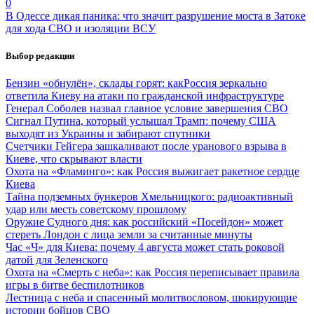
0
В Одессе дикая паника: что значит разрушение моста в Затоке
для хода СВО и изоляции ВСУ
Выбор редакции
Бензин «обнулён», склады горят: какРоссия зеркально
ответила Киеву на атаки по гражданской инфраструктуре
Генерал Соболев назвал главное условие завершения СВО
Сигнал Путина, который услышал Трамп: почему США
выходят из Украины и забирают спутники
Счетчики Гейгера зашкаливают после уранового взрыва в
Киеве, что скрывают власти
Охота на «Фламинго»: как Россия выжигает ракетное сердце
Киева
Тайна подземных бункеров Хмельницкого: радиоактивный
удар или месть советскому прошлому
Оружие Судного дня: как российский «Посейдон» может
стереть Лондон с лица земли за считанные минуты
Час «Ч» для Киева: почему 4 августа может стать роковой
датой для Зеленского
Охота на «Смерть с неба»: как Россия переписывает правила
игры в битве беспилотников
Лестница с неба и спасенный молитвословом, шокирующие
истории бойцов СВО