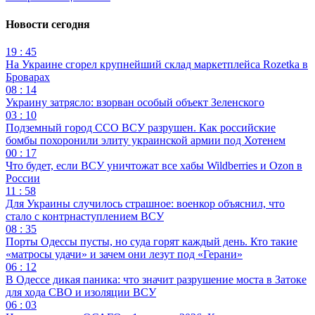
Новости сегодня
19 : 45
На Украине сгорел крупнейший склад маркетплейса Rozetka в
Броварах
08 : 14
Украину затрясло: взорван особый объект Зеленского
03 : 10
Подземный город ССО ВСУ разрушен. Как российские
бомбы похоронили элиту украинской армии под Хотенем
00 : 17
Что будет, если ВСУ уничтожат все хабы Wildberries и Ozon в
России
11 : 58
Для Украины случилось страшное: военкор объяснил, что
стало с контрнаступлением ВСУ
08 : 35
Порты Одессы пусты, но суда горят каждый день. Кто такие
«матросы удачи» и зачем они лезут под «Герани»
06 : 12
В Одессе дикая паника: что значит разрушение моста в Затоке
для хода СВО и изоляции ВСУ
06 : 03