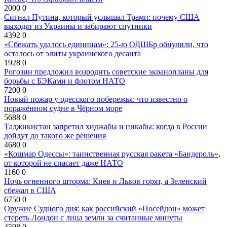
2000
0
Сигнал Путина, который услышал Трамп: почему США
выходят из Украины и забирают спутники
4392
0
«Сбежать удалось единицам»: 25-ю ОДШБр обнулили, что
осталось от элиты украинского десанта
1928
0
Рогозин предложил возродить советские экранопланы для
борьбы с БЭКами и флотом НАТО
7200
0
Новый пожар у одесского побережья: что известно о
поражённом судне в Чёрном море
5688
0
Таджикистан запретил хиджабы и никабы: когда в России
дойдут до такого же решения
4680
0
«Кошмар Одессы»: таинственная русская ракета «Бандероль»,
от которой не спасает даже НАТО
1160
0
Ночь огненного шторма: Киев и Львов горят, а Зеленский
сбежал в США
6750
0
Оружие Судного дня: как российский «Посейдон» может
стереть Лондон с лица земли за считанные минуты
4598
0