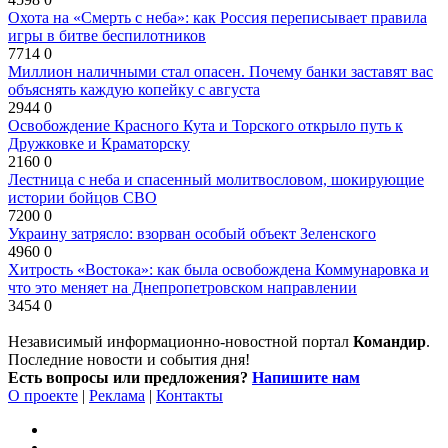
Охота на «Смерть с неба»: как Россия переписывает правила
игры в битве беспилотников
7714
0
Миллион наличными стал опасен. Почему банки заставят вас
объяснять каждую копейку с августа
2944
0
Освобождение Красного Кута и Торского открыло путь к
Дружковке и Краматорску
2160
0
Лестница с неба и спасенный молитвословом, шокирующие
истории бойцов СВО
7200
0
Украину затрясло: взорван особый объект Зеленского
4960
0
Хитрость «Востока»: как была освобождена Коммунаровка и
что это меняет на Днепропетровском направлении
3454
0
Независимый информационно-новостной портал
Командир
.
Последние новости и события дня!
Есть вопросы или предложения?
Напишите нам
О проекте
|
Реклама
|
Контакты