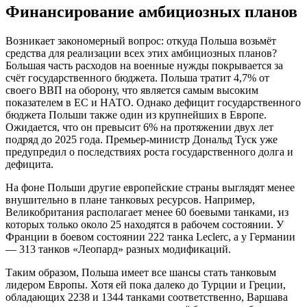
Финансирование амбициозных планов
Возникает закономерный вопрос: откуда Польша возьмёт
средства для реализации всех этих амбициозных планов?
Большая часть расходов на военные нужды покрывается за
счёт государственного бюджета. Польша тратит 4,7% от
своего ВВП на оборону, что является самым высоким
показателем в ЕС и НАТО. Однако дефицит государственного
бюджета Польши также один из крупнейших в Европе.
Ожидается, что он превысит 6% на протяжении двух лет
подряд до 2025 года. Премьер-министр Дональд Туск уже
предупредил о последствиях роста государственного долга и
дефицита.
На фоне Польши другие европейские страны выглядят менее
внушительно в плане танковых ресурсов. Например,
Великобритания располагает менее 60 боевыми танками, из
которых только около 25 находятся в рабочем состоянии. У
Франции в боевом состоянии 222 танка Leclerc, а у Германии
— 313 танков «Леопард» разных модификаций.
Таким образом, Польша имеет все шансы стать танковым
лидером Европы. Хотя ей пока далеко до Турции и Греции,
обладающих 2238 и 1344 танками соответственно, Варшава