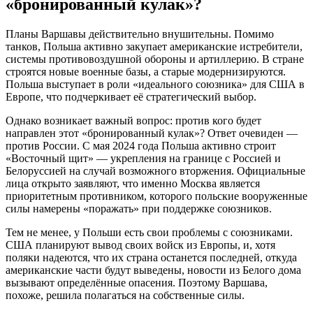
«бронированный кулак»?
Планы Варшавы действительно внушительны. Помимо
танков, Польша активно закупает американские истребители,
системы противовоздушной обороны и артиллерию. В стране
строятся новые военные базы, а старые модернизируются.
Польша выступает в роли «идеального союзника» для США в
Европе, что подчеркивает её стратегический выбор.
Однако возникает важный вопрос: против кого будет
направлен этот «бронированный кулак»? Ответ очевиден —
против России. С мая 2024 года Польша активно строит
«Восточный щит» — укрепления на границе с Россией и
Белоруссией на случай возможного вторжения. Официальные
лица открыто заявляют, что именно Москва является
приоритетным противником, которого польские вооруженные
силы намерены «поражать» при поддержке союзников.
Тем не менее, у Польши есть свои проблемы с союзниками.
США планируют вывод своих войск из Европы, и, хотя
поляки надеются, что их страна останется последней, откуда
американские части будут выведены, новости из Белого дома
вызывают определённые опасения. Поэтому Варшава,
похоже, решила полагаться на собственные силы.