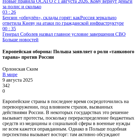
Новые правила ОСАГО с 1 августа 2026. Кому вернут деньги
за полис и сколько
03 : 26
Бензин «обнулён», склады горят: какРоссия зеркально
ответила Киеву на атаки по гражданской инфраструктуре
00 : 35
Генерал Соболев назвал главное условие завершения СВО
Больше новостей
Европейская оборона: Польша заявляет о роли «танкового
тарана» против России
Орлонская Ским
В мире
9 августа 2025
342
0
Европейские страны в последнее время сосредоточились на
перевооружении, под влиянием страхов, вызванных
действиями России. В некоторых государствах это решение
вызывает протесты, поскольку перераспределение бюджетных
средств из медицины и социальной сферы в военные нужды
не всем кажется оправданным. Однако в Польше подобная
перспектива вызывает восторг: там активно обсуждают