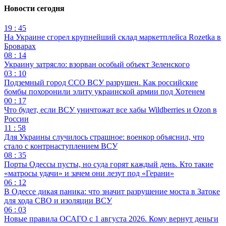
Новости сегодня
19 : 45
На Украине сгорел крупнейший склад маркетплейса Rozetka в
Броварах
08 : 14
Украину затрясло: взорван особый объект Зеленского
03 : 10
Подземный город ССО ВСУ разрушен. Как российские
бомбы похоронили элиту украинской армии под Хотенем
00 : 17
Что будет, если ВСУ уничтожат все хабы Wildberries и Ozon в
России
11 : 58
Для Украины случилось страшное: военкор объяснил, что
стало с контрнаступлением ВСУ
08 : 35
Порты Одессы пусты, но суда горят каждый день. Кто такие
«матросы удачи» и зачем они лезут под «Герани»
06 : 12
В Одессе дикая паника: что значит разрушение моста в Затоке
для хода СВО и изоляции ВСУ
06 : 03
Новые правила ОСАГО с 1 августа 2026. Кому вернут деньги