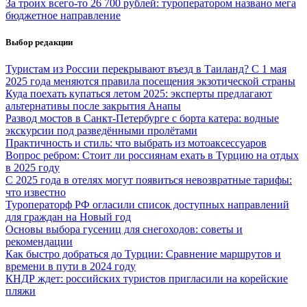
За троих всего-то 26 700 рублей: туроператором названо мега
бюджетное направление
Выбор редакции
Туристам из России перекрывают въезд в Таиланд? С 1 мая
2025 года меняются правила посещения экзотической страны
Куда поехать купаться летом 2025: эксперты предлагают
альтернативы после закрытия Анапы
Развод мостов в Санкт-Петербурге с борта катера: водные
экскурсии под разведёнными пролётами
Практичность и стиль: что выбрать из мотоаксессуаров
Вопрос ребром: Стоит ли россиянам ехать в Турцию на отдых
в 2025 году
С 2025 года в отелях могут появиться невозвратные тарифы:
что известно
Туроператорф РФ огласили список доступных направлений
для граждан на Новый год
Основы выбора гусениц для снегоходов: советы и
рекомендации
Как быстро добраться до Турции: Сравнение маршрутов и
времени в пути в 2024 году
КНДР ждет: российских туристов пригласили на корейские
пляжи