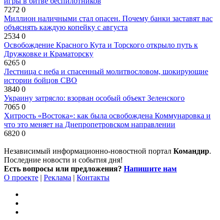
игры в битве беспилотников
7272
0
Миллион наличными стал опасен. Почему банки заставят вас
объяснять каждую копейку с августа
2534
0
Освобождение Красного Кута и Торского открыло путь к
Дружковке и Краматорску
6265
0
Лестница с неба и спасенный молитвословом, шокирующие
истории бойцов СВО
3840
0
Украину затрясло: взорван особый объект Зеленского
7065
0
Хитрость «Востока»: как была освобождена Коммунаровка и
что это меняет на Днепропетровском направлении
6820
0
Независимый информационно-новостной портал
Командир
.
Последние новости и события дня!
Есть вопросы или предложения?
Напишите нам
О проекте
|
Реклама
|
Контакты