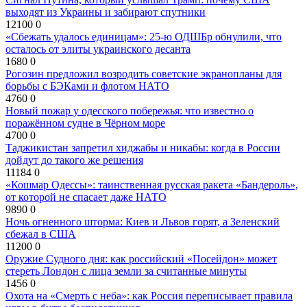
выходят из Украины и забирают спутники
12100
0
«Сбежать удалось единицам»: 25-ю ОДШБр обнулили, что
осталось от элиты украинского десанта
1680
0
Рогозин предложил возродить советские экранопланы для
борьбы с БЭКами и флотом НАТО
4760
0
Новый пожар у одесского побережья: что известно о
поражённом судне в Чёрном море
4700
0
Таджикистан запретил хиджабы и никабы: когда в России
дойдут до такого же решения
11184
0
«Кошмар Одессы»: таинственная русская ракета «Бандероль»,
от которой не спасает даже НАТО
9890
0
Ночь огненного шторма: Киев и Львов горят, а Зеленский
сбежал в США
11200
0
Оружие Судного дня: как российский «Посейдон» может
стереть Лондон с лица земли за считанные минуты
1456
0
Охота на «Смерть с неба»: как Россия переписывает правила