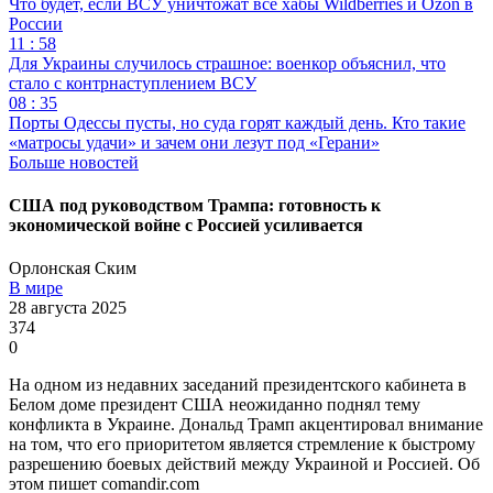
Что будет, если ВСУ уничтожат все хабы Wildberries и Ozon в
России
11 : 58
Для Украины случилось страшное: военкор объяснил, что
стало с контрнаступлением ВСУ
08 : 35
Порты Одессы пусты, но суда горят каждый день. Кто такие
«матросы удачи» и зачем они лезут под «Герани»
Больше новостей
США под руководством Трампа: готовность к
экономической войне с Россией усиливается
Орлонская Ским
В мире
28 августа 2025
374
0
На одном из недавних заседаний президентского кабинета в
Белом доме президент США неожиданно поднял тему
конфликта в Украине. Дональд Трамп акцентировал внимание
на том, что его приоритетом является стремление к быстрому
разрешению боевых действий между Украиной и Россией. Об
этом пишет comandir.com