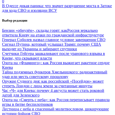
0
В Одессе дикая паника: что значит разрушение моста в Затоке
для хода СВО и изоляции ВСУ
Выбор редакции
Бензин «обнулён», склады горят: какРоссия зеркально
ответила Киеву на атаки по гражданской инфраструктуре
Генерал Соболев назвал главное условие завершения СВО
Сигнал Путина, который услышал Трамп: почему США
выходят из Украины и забирают спутники
Счетчики Гейгера зашкаливают после уранового взрыва в
Киеве, что скрывают власти
Охота на «Фламинго»: как Россия выжигает ракетное сердце
Киева
Тайна подземных бункеров Хмельницкого: радиоактивный
удар или месть советскому прошлому
Оружие Судного дня: как российский «Посейдон» может
стереть Лондон с лица земли за считанные минуты
Час «Ч» для Киева: почему 4 августа может стать роковой
датой для Зеленского
Охота на «Смерть с неба»: как Россия переписывает правила
игры в битве беспилотников
Лестница с неба и спасенный молитвословом, шокирующие
истории бойцов СВО