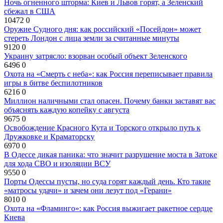
Ночь огненного шторма: Киев и Львов горят, а Зеленский
сбежал в США
10472
0
Оружие Судного дня: как российский «Посейдон» может
стереть Лондон с лица земли за считанные минуты
9120
0
Украину затрясло: взорван особый объект Зеленского
6496
0
Охота на «Смерть с неба»: как Россия переписывает правила
игры в битве беспилотников
6216
0
Миллион наличными стал опасен. Почему банки заставят вас
объяснять каждую копейку с августа
9675
0
Освобождение Красного Кута и Торского открыло путь к
Дружковке и Краматорску
6970
0
В Одессе дикая паника: что значит разрушение моста в Затоке
для хода СВО и изоляции ВСУ
9550
0
Порты Одессы пусты, но суда горят каждый день. Кто такие
«матросы удачи» и зачем они лезут под «Герани»
8010
0
Охота на «Фламинго»: как Россия выжигает ракетное сердце
Киева