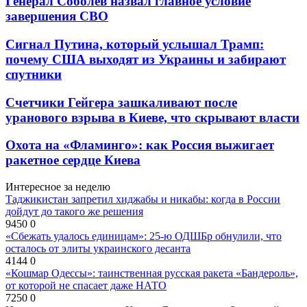
Генерал Соболев назвал главное условие
завершения СВО
Сигнал Путина, который услышал Трамп:
почему США выходят из Украины и забирают
спутники
Счетчики Гейгера зашкаливают после
уранового взрыва в Киеве, что скрывают власти
Охота на «Фламинго»: как Россия выжигает
ракетное сердце Киева
Интересное за неделю
Таджикистан запретил хиджабы и никабы: когда в России
дойдут до такого же решения
9450
0
«Сбежать удалось единицам»: 25-ю ОДШБр обнулили, что
осталось от элиты украинского десанта
4144
0
«Кошмар Одессы»: таинственная русская ракета «Бандероль»,
от которой не спасает даже НАТО
7250
0