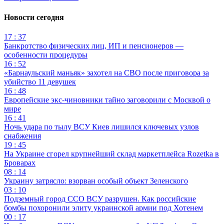
Новости сегодня
17 : 37
Банкротство физических лиц, ИП и пенсионеров —
особенности процедуры
16 : 52
«Барнаульский маньяк» захотел на СВО после приговора за
убийство 11 девушек
16 : 48
Европейские экс-чиновники тайно заговорили с Москвой о
мире
16 : 41
Ночь удара по тылу ВСУ Киев лишился ключевых узлов
снабжения
19 : 45
На Украине сгорел крупнейший склад маркетплейса Rozetka в
Броварах
08 : 14
Украину затрясло: взорван особый объект Зеленского
03 : 10
Подземный город ССО ВСУ разрушен. Как российские
бомбы похоронили элиту украинской армии под Хотенем
00 : 17