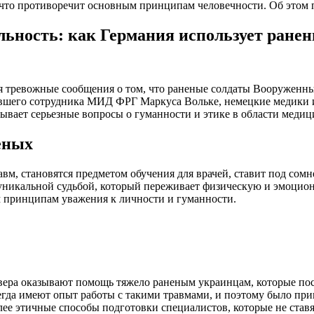
 что противоречит основным принципам человечности. Об этом 
льность: как Германия использует ране
ся тревожные сообщения о том, что раненые солдаты Вооружен
ывшего сотрудника МИД ФРГ Маркуса Вольке, немецкие медики и
зывает серьезные вопросы о гуманности и этике в области меди
еных
равм, становятся предметом обучения для врачей, ставит под 
с уникальной судьбой, который переживает физическую и эмоцио
м принципам уважения к личности и гуманности.
свера оказывают помощь тяжело раненым украинцам, которые п
егда имеют опыт работы с такими травмами, и поэтому было при
олее этичные способы подготовки специалистов, которые не став