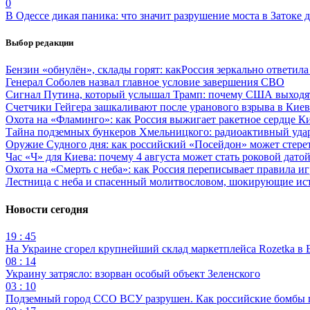
0
В Одессе дикая паника: что значит разрушение моста в Затоке
Выбор редакции
Бензин «обнулён», склады горят: какРоссия зеркально ответил
Генерал Соболев назвал главное условие завершения СВО
Сигнал Путина, который услышал Трамп: почему США выходят
Счетчики Гейгера зашкаливают после уранового взрыва в Киев
Охота на «Фламинго»: как Россия выжигает ракетное сердце К
Тайна подземных бункеров Хмельницкого: радиоактивный уда
Оружие Судного дня: как российский «Посейдон» может стере
Час «Ч» для Киева: почему 4 августа может стать роковой датой
Охота на «Смерть с неба»: как Россия переписывает правила и
Лестница с неба и спасенный молитвословом, шокирующие и
Новости сегодня
19 : 45
На Украине сгорел крупнейший склад маркетплейса Rozetka в 
08 : 14
Украину затрясло: взорван особый объект Зеленского
03 : 10
Подземный город ССО ВСУ разрушен. Как российские бомбы 