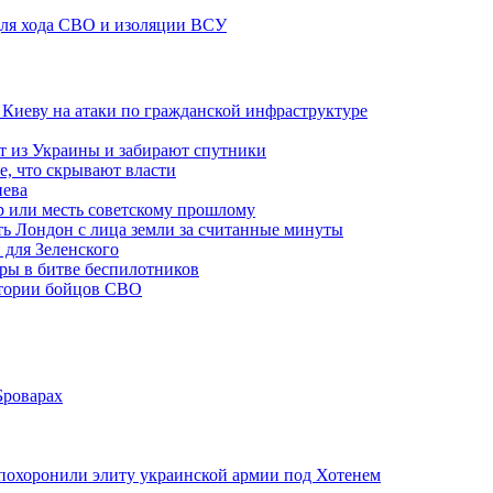
 для хода СВО и изоляции ВСУ
а Киеву на атаки по гражданской инфраструктуре
 из Украины и забирают спутники
е, что скрывают власти
иева
р или месть советскому прошлому
ть Лондон с лица земли за считанные минуты
 для Зеленского
гры в битве беспилотников
стории бойцов СВО
Броварах
похоронили элиту украинской армии под Хотенем