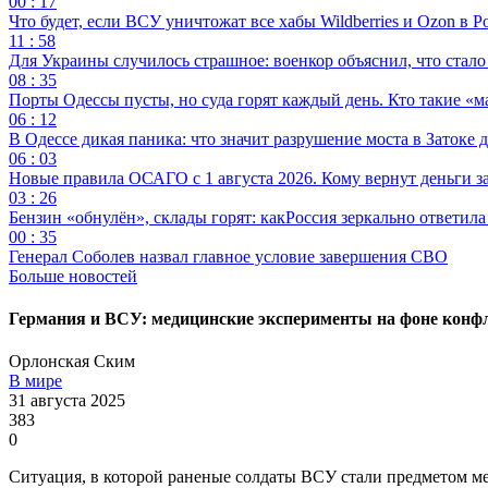
00 : 17
Что будет, если ВСУ уничтожат все хабы Wildberries и Ozon в Р
11 : 58
Для Украины случилось страшное: военкор объяснил, что стал
08 : 35
Порты Одессы пусты, но суда горят каждый день. Кто такие «м
06 : 12
В Одессе дикая паника: что значит разрушение моста в Затоке
06 : 03
Новые правила ОСАГО с 1 августа 2026. Кому вернут деньги за
03 : 26
Бензин «обнулён», склады горят: какРоссия зеркально ответил
00 : 35
Генерал Соболев назвал главное условие завершения СВО
Больше новостей
Германия и ВСУ: медицинские эксперименты на фоне конф
Орлонская Ским
В мире
31 августа 2025
383
0
Ситуация, в которой раненые солдаты ВСУ стали предметом м