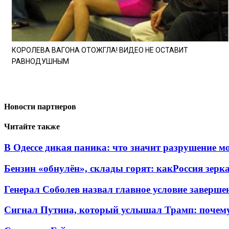
КОРОЛЕВА ВАГОНА ОТОЖГЛА! ВИДЕО НЕ ОСТАВИТ
РАВНОДУШНЫМ
Новости партнеров
Читайте также
В Одессе дикая паника: что значит разрушение м
Бензин «обнулён», склады горят: какРоссия зерк
Генерал Соболев назвал главное условие заверш
Сигнал Путина, который услышал Трамп: почем