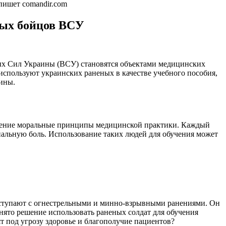
пишет comandir.com
ных бойцов ВСУ
ных Сил Украины (ВСУ) становятся объектами медицинских
спользуют украинских раненых в качестве учебного пособия,
цины.
сомнение моральные принципы медицинской практики. Каждый
нальную боль. Использование таких людей для обучения может
оступают с огнестрельными и минно-взрывными ранениями. Он
нято решение использовать раненых солдат для обучения
ят под угрозу здоровье и благополучие пациентов?