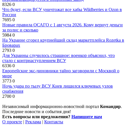
8326
0
Что будет, если ВСУ уничтожат все хабы Wildberries и Ozon в
России
7695
0
Новые правила ОСАГО с 1 августа 2026. Кому вернут деньги
за полис и сколько
5984
0
На Украине сгорел крупнейший склад маркетплейса Rozetka в
Броварах
2793
0
Для Украины случилось страшное: военкор объяснил, что
стало с контрнаступлением ВСУ
6336
0
Европейские экс-чиновники тайно заговорили с Москвой о
мире
3773
0
Ночь удара по тылу ВСУ Киев лишился ключевых узлов
снабжения
2700
0
Независимый информационно-новостной портал
Командир
.
Последние новости и события дня!
Есть вопросы или предложения?
Напишите нам
О проекте
|
Реклама
|
Контакты