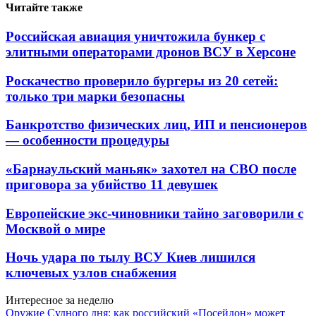
Читайте также
Российская авиация уничтожила бункер с
элитными операторами дронов ВСУ в Херсоне
Роскачество проверило бургеры из 20 сетей:
только три марки безопасны
Банкротство физических лиц, ИП и пенсионеров
— особенности процедуры
«Барнаульский маньяк» захотел на СВО после
приговора за убийство 11 девушек
Европейские экс-чиновники тайно заговорили с
Москвой о мире
Ночь удара по тылу ВСУ Киев лишился
ключевых узлов снабжения
Интересное за неделю
Оружие Судного дня: как российский «Посейдон» может