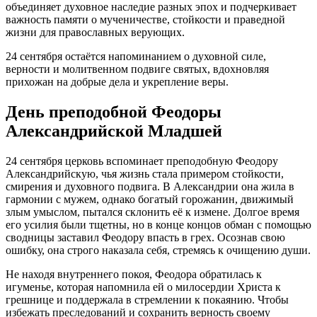
объединяет духовное наследие разных эпох и подчеркивает
важность памяти о мученичестве, стойкости и праведной
жизни для православных верующих.
24 сентября остаётся напоминанием о духовной силе,
верности и молитвенном подвиге святых, вдохновляя
прихожан на добрые дела и укрепление веры.
День преподобной Феодоры
Александрийской Младшей
24 сентября церковь вспоминает преподобную Феодору
Александрийскую, чья жизнь стала примером стойкости,
смирения и духовного подвига. В Александрии она жила в
гармонии с мужем, однако богатый горожанин, движимый
злым умыслом, пытался склонить её к измене. Долгое время
его усилия были тщетны, но в конце концов обман с помощью
сводницы заставил Феодору впасть в грех. Осознав свою
ошибку, она строго наказала себя, стремясь к очищению души.
Не находя внутреннего покоя, Феодора обратилась к
игуменье, которая напомнила ей о милосердии Христа к
грешнице и поддержала в стремлении к покаянию. Чтобы
избежать преследований и сохранить верность своему