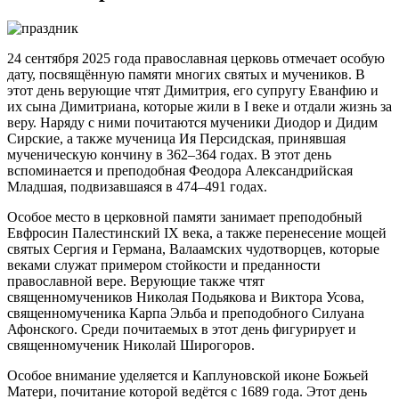
24 сентября 2025 года православная церковь отмечает особую
дату, посвящённую памяти многих святых и мучеников. В
этот день верующие чтят Димитрия, его супругу Еванфию и
их сына Димитриана, которые жили в I веке и отдали жизнь за
веру. Наряду с ними почитаются мученики Диодор и Дидим
Сирские, а также мученица Ия Персидская, принявшая
мученическую кончину в 362–364 годах. В этот день
вспоминается и преподобная Феодора Александрийская
Младшая, подвизавшаяся в 474–491 годах.
Особое место в церковной памяти занимает преподобный
Евфросин Палестинский IX века, а также перенесение мощей
святых Сергия и Германа, Валаамских чудотворцев, которые
веками служат примером стойкости и преданности
православной вере. Верующие также чтят
священномучеников Николая Подьякова и Виктора Усова,
священномученика Карпа Эльба и преподобного Силуана
Афонского. Среди почитаемых в этот день фигурирует и
священномученик Николай Широгоров.
Особое внимание уделяется и Каплуновской иконе Божьей
Матери, почитание которой ведётся с 1689 года. Этот день