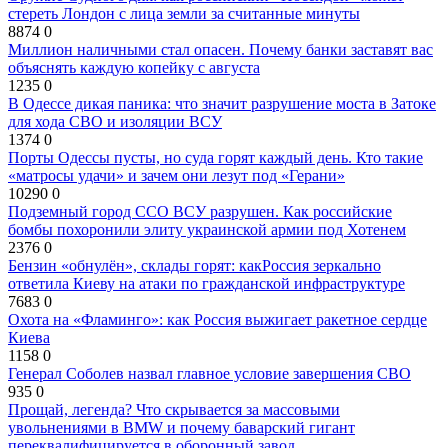
стереть Лондон с лица земли за считанные минуты
8874
0
Миллион наличными стал опасен. Почему банки заставят вас
объяснять каждую копейку с августа
1235
0
В Одессе дикая паника: что значит разрушение моста в Затоке
для хода СВО и изоляции ВСУ
1374
0
Порты Одессы пусты, но суда горят каждый день. Кто такие
«матросы удачи» и зачем они лезут под «Герани»
10290
0
Подземный город ССО ВСУ разрушен. Как российские
бомбы похоронили элиту украинской армии под Хотенем
2376
0
Бензин «обнулён», склады горят: какРоссия зеркально
ответила Киеву на атаки по гражданской инфраструктуре
7683
0
Охота на «Фламинго»: как Россия выжигает ракетное сердце
Киева
1158
0
Генерал Соболев назвал главное условие завершения СВО
935
0
Прощай, легенда? Что скрывается за массовыми
увольнениями в BMW и почему баварский гигант
переквалифицируется в оборонный завод