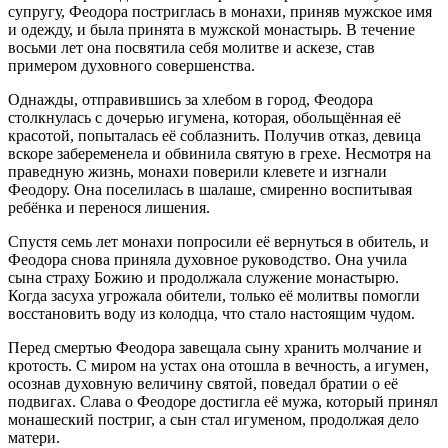
супругу, Феодора постриглась в монахи, приняв мужское имя
и одежду, и была принята в мужской монастырь. В течение
восьми лет она посвятила себя молитве и аскезе, став
примером духовного совершенства.
Однажды, отправившись за хлебом в город, Феодора
столкнулась с дочерью игумена, которая, обольщённая её
красотой, попыталась её соблазнить. Получив отказ, девица
вскоре забеременела и обвинила святую в грехе. Несмотря на
праведную жизнь, монахи поверили клевете и изгнали
Феодору. Она поселилась в шалаше, смиренно воспитывая
ребёнка и перенося лишения.
Спустя семь лет монахи попросили её вернуться в обитель, и
Феодора снова приняла духовное руководство. Она учила
сына страху Божию и продолжала служение монастырю.
Когда засуха угрожала обители, только её молитвы помогли
восстановить воду из колодца, что стало настоящим чудом.
Перед смертью Феодора завещала сыну хранить молчание и
кротость. С миром на устах она отошла в вечность, а игумен,
осознав духовную величину святой, поведал братии о её
подвигах. Слава о Феодоре достигла её мужа, который принял
монашеский постриг, а сын стал игуменом, продолжая дело
матери.