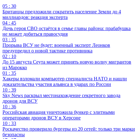
05 : 30
Британцы предложили сократить население Земли до 4
миллиардов: реакция эксперта
04 : 45
Дочь героя СВО остаётся в семье главы района: прабабушка
не может добиться правосудия
03 : 35
Прорыва ВСУ не будет: военный эксперт Леонков
предупредил о новой тактике противника
02 : 10
До 15 августа Сеута может принять новую волну мигрантов
из Марокко
01 : 35
Хакеры взломали компьютер специалиста НАТО и нашли
доказательства участия альянса в ударах по России
10 : 39
Sky News раскрыл местонахождение секретного завода
дронов для ВСУ
10 : 36
Российская авиация уничтожила бункер с элитными
операторами дронов ВСУ в Херсоне
10 : 33
Роскачество проверило бургеры из 20 сетей: только три марки
безопасны