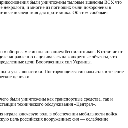
соприкосновения были уничтожены тыловые эшелоны ВСУ, что
е некрологи, и многие из погибших были похоронены в
езные последствия для противника. Об этом сообщает
ным обстрелам с использованием беспилотников. В отличие от
целенаправленно нацеливалась на конкретные объекты, что
 определенные цели Вооруженных сил Украины.
ны и узлы логистики. Повторяющиеся сигналы атак в течение
ческие цепочки.
 чего были уничтожены как транспортные средства, так и
о станции технического обслуживания «Централ».
ия играла ключевую роль в обеспечении мобильности войск,
ескую цель российских вооруженных сил — ослабление