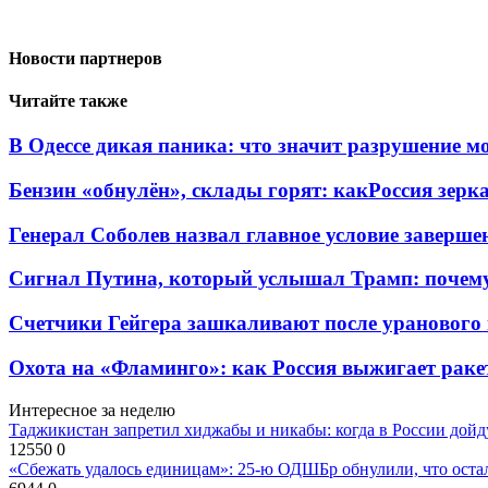
Новости партнеров
Читайте также
В Одессе дикая паника: что значит разрушение м
Бензин «обнулён», склады горят: какРоссия зерк
Генерал Соболев назвал главное условие заверш
Сигнал Путина, который услышал Трамп: почем
Счетчики Гейгера зашкаливают после уранового 
Охота на «Фламинго»: как Россия выжигает раке
Интересное за неделю
Таджикистан запретил хиджабы и никабы: когда в России дойд
12550
0
«Сбежать удалось единицам»: 25-ю ОДШБр обнулили, что остал