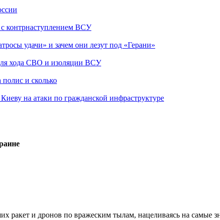
оссии
о с контрнаступлением ВСУ
атросы удачи» и зачем они лезут под «Герани»
 для хода СВО и изоляции ВСУ
 полис и сколько
а Киеву на атаки по гражданской инфраструктуре
краине
х ракет и дронов по вражеским тылам, нацеливаясь на самые з