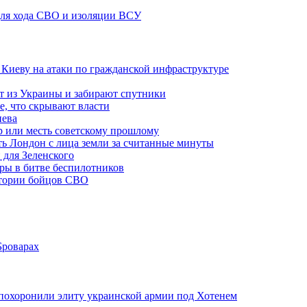
 для хода СВО и изоляции ВСУ
а Киеву на атаки по гражданской инфраструктуре
 из Украины и забирают спутники
е, что скрывают власти
иева
р или месть советскому прошлому
ть Лондон с лица земли за считанные минуты
 для Зеленского
гры в битве беспилотников
стории бойцов СВО
Броварах
похоронили элиту украинской армии под Хотенем