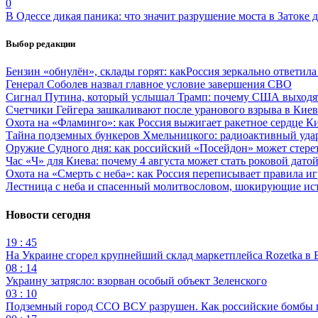
0
В Одессе дикая паника: что значит разрушение моста в Затоке
Выбор редакции
Бензин «обнулён», склады горят: какРоссия зеркально ответил
Генерал Соболев назвал главное условие завершения СВО
Сигнал Путина, который услышал Трамп: почему США выходят
Счетчики Гейгера зашкаливают после уранового взрыва в Киев
Охота на «Фламинго»: как Россия выжигает ракетное сердце К
Тайна подземных бункеров Хмельницкого: радиоактивный уда
Оружие Судного дня: как российский «Посейдон» может стере
Час «Ч» для Киева: почему 4 августа может стать роковой датой
Охота на «Смерть с неба»: как Россия переписывает правила и
Лестница с неба и спасенный молитвословом, шокирующие и
Новости сегодня
19 : 45
На Украине сгорел крупнейший склад маркетплейса Rozetka в 
08 : 14
Украину затрясло: взорван особый объект Зеленского
03 : 10
Подземный город ССО ВСУ разрушен. Как российские бомбы 