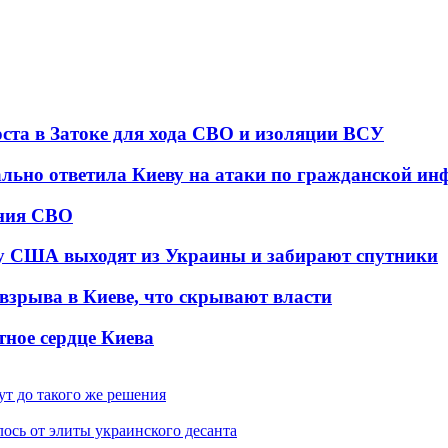
оста в Затоке для хода СВО и изоляции ВСУ
ально ответила Киеву на атаки по гражданской ин
ения СВО
у США выходят из Украины и забирают спутники
взрыва в Киеве, что скрывают власти
тное сердце Киева
ут до такого же решения
ось от элиты украинского десанта