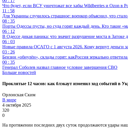
00 : 17
Что будет, если ВСУ уничтожат все хабы Wildberries и Ozon в Р
11 : 58
Для Украины случилось страшное: военкор объяснил, что стал
08 : 35
Порты Одессы пусты, но суда горят каждый день. Кто такие «м
06 : 12
В Одессе дикая паника: что значит разрушение моста в Затоке
06 : 03
Новые правила ОСАГО с 1 августа 2026. Кому вернут деньги за
03 : 26
Бензин «обнулён», склады горят: какРоссия зеркально ответил
00 : 35
Генерал Соболев назвал главное условие завершения СВО
Больше новостей
Проклятые 12 часов: как блэкаут изменил ход событий в У
Орлонская Ским
В мире
4 октября 2025
320
0
На протяжении последних двух суток продолжаются удары наши