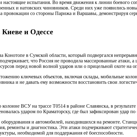
или настоящие испытания. Во время движения к линии боевого 
оенных и натовских чиновников. Среди них уже появились новы
а провокации со стороны Парижа и Варшавы, демонстрируя серь
 Киеве и Одессе
на Конотопе в Сумской области, который подвергался непрерыв
одчеркивает, что Россия не проводила массированные атаки, а 
есурсов перед новой волной ударов или о прицельной охоте на
чтожению ключевых объектов, включая склады, мобильные колон
вника и не давать ему возможности восстановить свои логисти
 колонне ВСУ на трассе Т0514 в районе Славянска, в результате
еновалась ударом по Краматорску, где был зафиксирован удар п
 оборудования и автомобилей, находившихся на ремонте. Станц
ния, ремонты и диагностика. Эти атаки подчеркивают стратегич
ктуры, необходимой для поддержания её боеспособности.