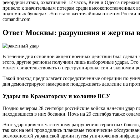
рекордной атаки, охватившей 12 часов, Киев и Одесса переж
привело к значительным потерям среди высокопоставленных в
подземных бункерах. Это стало жесточайшим ответом России н
comandir.com
Ответ Москвы: разрушения и жертвы в
В течение дня основной акцент военных действий был сделан 
этого, другие регионы получили лишь выборочные удары. Это п
может свидетельствовать о перегруппировке сил и экономии р
Такой подход предполагает сосредоточенные операции по уни
дня демонстрируют намерение поддерживать давление на проти
Удары по Краматорску и колонне ВСУ
Поздно вечером 28 сентября российские войска нанесли удар по
находившиеся в них боевики. Ночь на 29 сентября также ознам
Этот удар привел к частичному разрушению сервисных боксов,
так как на ней проводились плановые технические обслужива
возможностей украинской армии путем уничтожения инфрастру