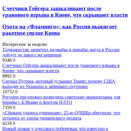
Счетчики Гейгера зашкаливают после
уранового взрыва в Киеве, что скрывают власти
Охота на «Фламинго»: как Россия выжигает
ракетное сердце Киева
Интересное за неделю
Таджикистан запретил хиджабы и никабы: когда в России
дойдут до такого же решения
9348
0
Счетчики Гейгера зашкаливают после уранового взрыва в
Киеве, что скрывают власти
8892
0
Сигнал Путина, который услышал Трамп: почему США
выходят из Украины и забирают спутники
10752
0
Рогозин предложил возродить советские экранопланы для
борьбы с БЭКами и флотом НАТО
7359
0
«Сбежать удалось единицам»: 25-ю ОДШБр обнулили, что
осталось от элиты украинского десанта
4218
0
Новый пожар у одесского побережья: что известно о