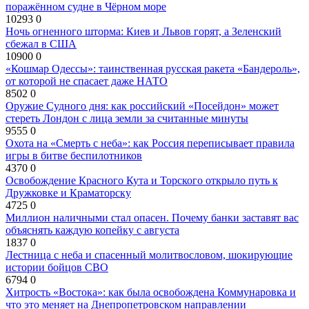
поражённом судне в Чёрном море
10293
0
Ночь огненного шторма: Киев и Львов горят, а Зеленский
сбежал в США
10900
0
«Кошмар Одессы»: таинственная русская ракета «Бандероль»,
от которой не спасает даже НАТО
8502
0
Оружие Судного дня: как российский «Посейдон» может
стереть Лондон с лица земли за считанные минуты
9555
0
Охота на «Смерть с неба»: как Россия переписывает правила
игры в битве беспилотников
4370
0
Освобождение Красного Кута и Торского открыло путь к
Дружковке и Краматорску
4725
0
Миллион наличными стал опасен. Почему банки заставят вас
объяснять каждую копейку с августа
1837
0
Лестница с неба и спасенный молитвословом, шокирующие
истории бойцов СВО
6794
0
Хитрость «Востока»: как была освобождена Коммунаровка и
что это меняет на Днепропетровском направлении