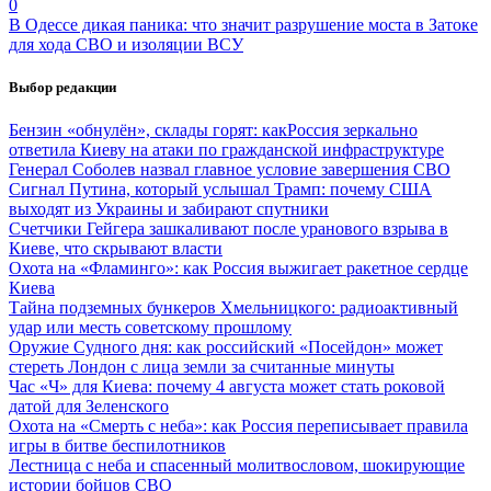
0
В Одессе дикая паника: что значит разрушение моста в Затоке
для хода СВО и изоляции ВСУ
Выбор редакции
Бензин «обнулён», склады горят: какРоссия зеркально
ответила Киеву на атаки по гражданской инфраструктуре
Генерал Соболев назвал главное условие завершения СВО
Сигнал Путина, который услышал Трамп: почему США
выходят из Украины и забирают спутники
Счетчики Гейгера зашкаливают после уранового взрыва в
Киеве, что скрывают власти
Охота на «Фламинго»: как Россия выжигает ракетное сердце
Киева
Тайна подземных бункеров Хмельницкого: радиоактивный
удар или месть советскому прошлому
Оружие Судного дня: как российский «Посейдон» может
стереть Лондон с лица земли за считанные минуты
Час «Ч» для Киева: почему 4 августа может стать роковой
датой для Зеленского
Охота на «Смерть с неба»: как Россия переписывает правила
игры в битве беспилотников
Лестница с неба и спасенный молитвословом, шокирующие
истории бойцов СВО