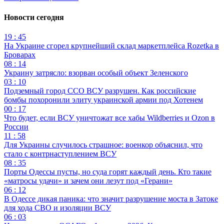
Новости сегодня
19 : 45
На Украине сгорел крупнейший склад маркетплейса Rozetka в
Броварах
08 : 14
Украину затрясло: взорван особый объект Зеленского
03 : 10
Подземный город ССО ВСУ разрушен. Как российские
бомбы похоронили элиту украинской армии под Хотенем
00 : 17
Что будет, если ВСУ уничтожат все хабы Wildberries и Ozon в
России
11 : 58
Для Украины случилось страшное: военкор объяснил, что
стало с контрнаступлением ВСУ
08 : 35
Порты Одессы пусты, но суда горят каждый день. Кто такие
«матросы удачи» и зачем они лезут под «Герани»
06 : 12
В Одессе дикая паника: что значит разрушение моста в Затоке
для хода СВО и изоляции ВСУ
06 : 03