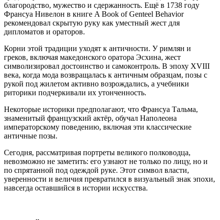
благородство, мужество и сдержанность. Ещё в 1738 году
Франсуа Нивелон в книге A Book of Genteel Behavior
рекомендовал скрытую руку как уместный жест для
дипломатов и ораторов.
Корни этой традиции уходят к античности. У римлян и
греков, включая македонского оратора Эсхина, жест
символизировал достоинство и самоконтроль. В эпоху XVIII
века, когда мода возвращалась к античным образцам, позы с
рукой под жилетом активно возрождались, а учебники
риторики подчеркивали их утонченность.
Некоторые историки предполагают, что Франсуа Тальма,
знаменитый французский актёр, обучал Наполеона
императорскому поведению, включая эти классические
античные позы.
Сегодня, рассматривая портреты великого полководца,
невозможно не заметить: его узнают не только по лицу, но и
по спрятанной под одеждой руке. Этот символ власти,
уверенности и величия превратился в визуальный знак эпохи,
навсегда оставшийся в истории искусства.