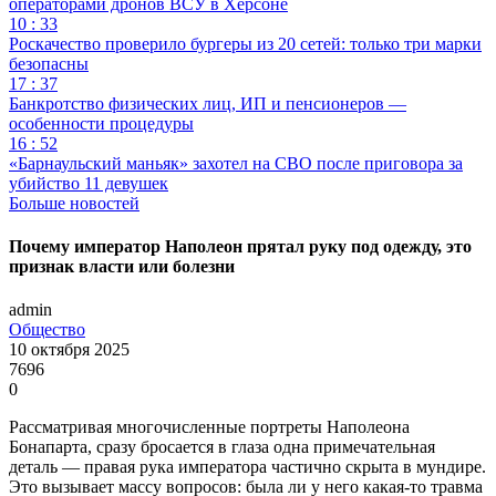
операторами дронов ВСУ в Херсоне
10 : 33
Роскачество проверило бургеры из 20 сетей: только три марки
безопасны
17 : 37
Банкротство физических лиц, ИП и пенсионеров —
особенности процедуры
16 : 52
«Барнаульский маньяк» захотел на СВО после приговора за
убийство 11 девушек
Больше новостей
Почему император Наполеон прятал руку под одежду, это
признак власти или болезни
admin
Общество
10 октября 2025
7696
0
Рассматривая многочисленные портреты Наполеона
Бонапарта, сразу бросается в глаза одна примечательная
деталь — правая рука императора частично скрыта в мундире.
Это вызывает массу вопросов: была ли у него какая-то травма