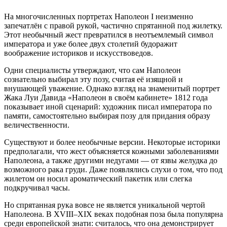
На многочисленных портретах Наполеон I неизменно
запечатлён с правой рукой, частично спрятанной под жилетку.
Этот необычный жест превратился в неотъемлемый символ
императора и уже более двух столетий будоражит
воображение историков и искусствоведов.
Одни специалисты утверждают, что сам Наполеон
сознательно выбирал эту позу, считая её изящной и
внушающей уважение. Однако взгляд на знаменитый портрет
Жака Луи Давида «Наполеон в своём кабинете» 1812 года
показывает иной сценарий: художник писал императора по
памяти, самостоятельно выбирая позу для придания образу
величественности.
Существуют и более необычные версии. Некоторые историки
предполагали, что жест объясняется кожными заболеваниями
Наполеона, а также другими недугами — от язвы желудка до
возможного рака груди. Даже появлялись слухи о том, что под
жилетом он носил ароматический пакетик или слегка
подкручивал часы.
Но спрятанная рука вовсе не является уникальной чертой
Наполеона. В XVIII–XIX веках подобная поза была популярна
среди европейской знати: считалось, что она демонстрирует