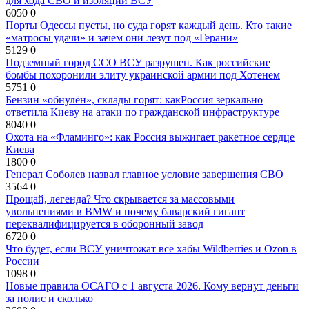
для хода СВО и изоляции ВСУ
6050
0
Порты Одессы пусты, но суда горят каждый день. Кто такие
«матросы удачи» и зачем они лезут под «Герани»
5129
0
Подземный город ССО ВСУ разрушен. Как российские
бомбы похоронили элиту украинской армии под Хотенем
5751
0
Бензин «обнулён», склады горят: какРоссия зеркально
ответила Киеву на атаки по гражданской инфраструктуре
8040
0
Охота на «Фламинго»: как Россия выжигает ракетное сердце
Киева
1800
0
Генерал Соболев назвал главное условие завершения СВО
3564
0
Прощай, легенда? Что скрывается за массовыми
увольнениями в BMW и почему баварский гигант
переквалифицируется в оборонный завод
6720
0
Что будет, если ВСУ уничтожат все хабы Wildberries и Ozon в
России
1098
0
Новые правила ОСАГО с 1 августа 2026. Кому вернут деньги
за полис и сколько