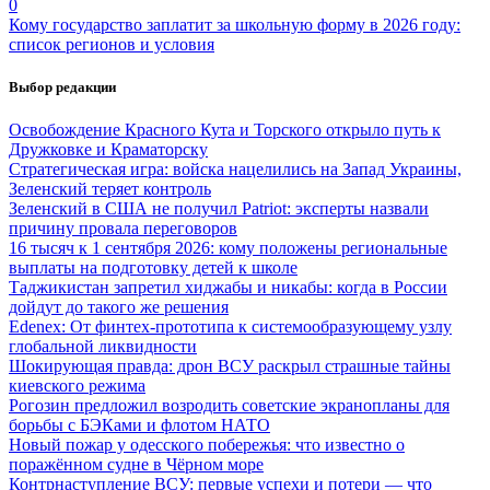
0
Кому государство заплатит за школьную форму в 2026 году:
список регионов и условия
Выбор редакции
Освобождение Красного Кута и Торского открыло путь к
Дружковке и Краматорску
Стратегическая игра: войска нацелились на Запад Украины,
Зеленский теряет контроль
Зеленский в США не получил Patriot: эксперты назвали
причину провала переговоров
16 тысяч к 1 сентября 2026: кому положены региональные
выплаты на подготовку детей к школе
Таджикистан запретил хиджабы и никабы: когда в России
дойдут до такого же решения
Edenex: От финтех-прототипа к системообразующему узлу
глобальной ликвидности
Шокирующая правда: дрон ВСУ раскрыл страшные тайны
киевского режима
Рогозин предложил возродить советские экранопланы для
борьбы с БЭКами и флотом НАТО
Новый пожар у одесского побережья: что известно о
поражённом судне в Чёрном море
Контрнаступление ВСУ: первые успехи и потери — что