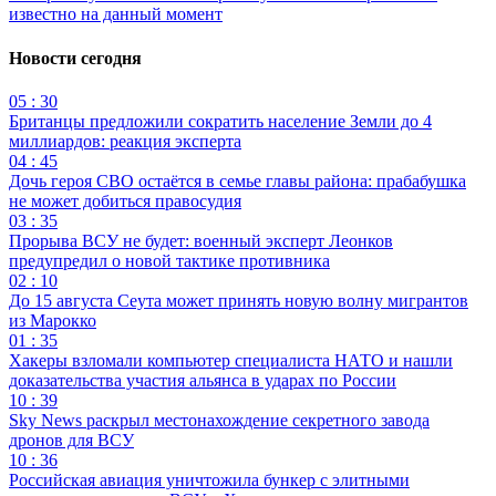
известно на данный момент
Новости сегодня
05 : 30
Британцы предложили сократить население Земли до 4
миллиардов: реакция эксперта
04 : 45
Дочь героя СВО остаётся в семье главы района: прабабушка
не может добиться правосудия
03 : 35
Прорыва ВСУ не будет: военный эксперт Леонков
предупредил о новой тактике противника
02 : 10
До 15 августа Сеута может принять новую волну мигрантов
из Марокко
01 : 35
Хакеры взломали компьютер специалиста НАТО и нашли
доказательства участия альянса в ударах по России
10 : 39
Sky News раскрыл местонахождение секретного завода
дронов для ВСУ
10 : 36
Российская авиация уничтожила бункер с элитными