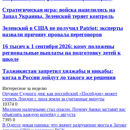
Стратегическая игра: войска нацелились на
Запад Украины, Зеленский теряет контроль
Зеленский в США не получил Patriot: эксперты
назвали причину провала переговоров
16 тысяч к 1 сентября 2026: кому положены
региональные выплаты на подготовку детей к
школе
Таджикистан запретил хиджабы и никабы:
когда в России дойдут до такого же решения
Интересное за неделю
Оружие Судного дня: как российский «Посейдон» может
стереть Лондон с лица земли за считанные минуты
10374
0
Миллион наличными стал опасен. Почему банки заставят вас
объяснять каждую копейку с августа
7395
0
В Одессе дикая паника: что значит разрушение моста в Затоке