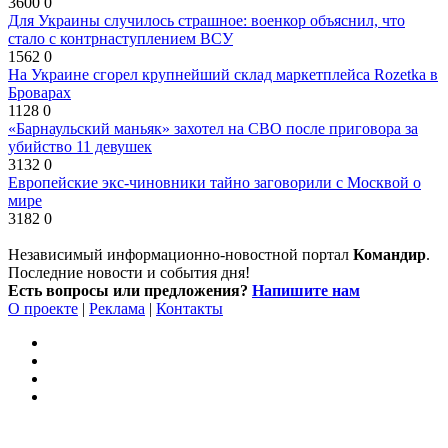
3600
0
Для Украины случилось страшное: военкор объяснил, что
стало с контрнаступлением ВСУ
1562
0
На Украине сгорел крупнейший склад маркетплейса Rozetka в
Броварах
1128
0
«Барнаульский маньяк» захотел на СВО после приговора за
убийство 11 девушек
3132
0
Европейские экс-чиновники тайно заговорили с Москвой о
мире
3182
0
Независимый информационно-новостной портал
Командир
.
Последние новости и события дня!
Есть вопросы или предложения?
Напишите нам
О проекте
|
Реклама
|
Контакты