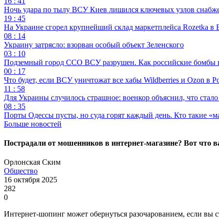
16 : 41
Ночь удара по тылу ВСУ Киев лишился ключевых узлов снабж
19 : 45
На Украине сгорел крупнейший склад маркетплейса Rozetka в 
08 : 14
Украину затрясло: взорван особый объект Зеленского
03 : 10
Подземный город ССО ВСУ разрушен. Как российские бомбы 
00 : 17
Что будет, если ВСУ уничтожат все хабы Wildberries и Ozon в Р
11 : 58
Для Украины случилось страшное: военкор объяснил, что стал
08 : 35
Порты Одессы пусты, но суда горят каждый день. Кто такие «м
Больше новостей
Пострадали от мошенников в интернет-магазине? Вот что в
Орлонская Ским
Общество
16 октября 2025
282
0
Интернет-шопинг может обернуться разочарованием, если вы с