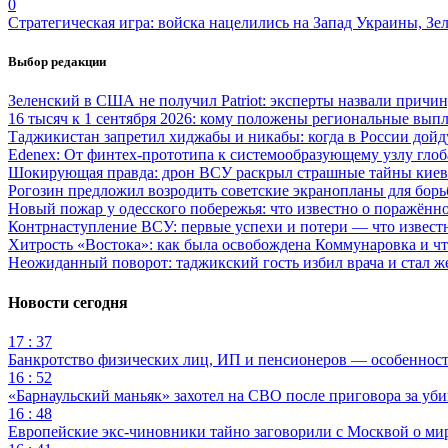
0
Стратегическая игра: войска нацелились на Запад Украины, Зе
Выбор редакции
Зеленский в США не получил Patriot: эксперты назвали причи
16 тысяч к 1 сентября 2026: кому положены региональные выпл
Таджикистан запретил хиджабы и никабы: когда в России дойд
Edenex: От финтех-прототипа к системообразующему узлу гло
Шокирующая правда: дрон ВСУ раскрыл страшные тайны киев
Рогозин предложил возродить советские экранопланы для бо
Новый пожар у одесского побережья: что известно о поражённ
Контрнаступление ВСУ: первые успехи и потери — что извест
Хитрость «Востока»: как была освобождена Коммунаровка и ч
Неожиданный поворот: таджикский гость избил врача и стал ж
Новости сегодня
17 : 37
Банкротство физических лиц, ИП и пенсионеров — особеннос
16 : 52
«Барнаульский маньяк» захотел на СВО после приговора за уби
16 : 48
Европейские экс-чиновники тайно заговорили с Москвой о ми