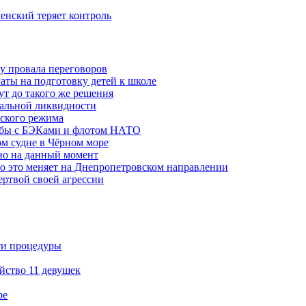
ленский теряет контроль
ну провала переговоров
аты на подготовку детей к школе
ут до такого же решения
бальной ликвидности
ского режима
рьбы с БЭКами и флотом НАТО
ом судне в Чёрном море
но на данный момент
то это меняет на Днепропетровском направлении
ертвой своей агрессии
ти процедуры
йство 11 девушек
ре