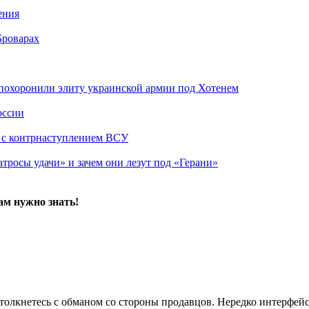
ения
Броварах
похоронили элиту украинской армии под Хотенем
оссии
о с контрнаступлением ВСУ
атросы удачи» и зачем они лезут под «Герани»
ам нужно знать!
толкнетесь с обманом со стороны продавцов. Нередко интерфейс