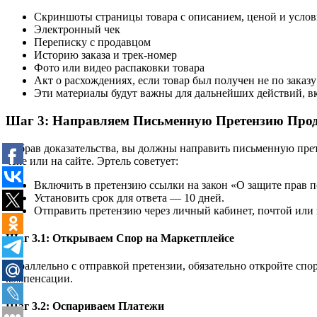
Скриншоты страницы товара с описанием, ценой и усло
Электронный чек
Переписку с продавцом
Историю заказа и трек-номер
Фото или видео распаковки товара
Акт о расхождениях, если товар был получен не по заказу
Эти материалы будут важны для дальнейших действий, вк
Шаг 3: Направляем Письменную Претензию Про
Собрав доказательства, вы должны направить письменную прет
чеке или на сайте. Эртель советует:
Включить в претензию ссылки на закон «О защите прав по
Установить срок для ответа — 10 дней.
Отправить претензию через личный кабинет, почтой или
Шаг 3.1: Открываем Спор на Маркетплейсе
Параллельно с отправкой претензии, обязательно откройте спо
компенсации.
Шаг 3.2: Оспариваем Платежи