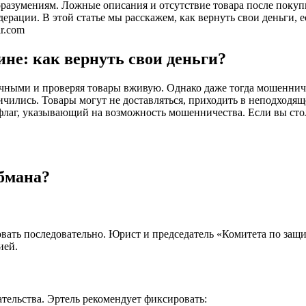
едоразумениям. Ложные описания и отсутствие товара после пок
ерации. В этой статье мы расскажем, как вернуть свои деньги, 
r.com
не: как вернуть свои деньги?
чными и проверяя товары вживую. Однако даже тогда мошенничес
ичились. Товары могут не доставляться, приходить в неподходя
флаг, указывающий на возможность мошенничества. Если вы сто
бмана?
вать последовательно. Юрист и председатель «Комитета по защи
ией.
ательства. Эртель рекомендует фиксировать: