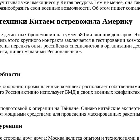
 учитывая уже имеющиеся у Китая ресурсы. Тем не менее, она т
разнообразить свои военные возможности. Об этом пишет comand
 техники Китаем встревожила Америку
ие десантных бронемашин на сумму 580 миллионов долларов. Эт
ель этого крупного контракта заключается в тестировании воз
рены перенять опыт российских специалистов в организации дес
анта, пишет «Главный Региональный».
ебности
ий оборонно-промышленный комплекс располагает собственными с
 что Россия активно использует БМД в своих военных конфликта
й подготовкой к операции на Тайване. Однако китайские эксперт
т мощными средствами для проведения массированных ракетных
куренции
ые стороны друг друга: Москва делится опытом и технологиями 