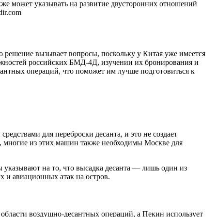
акже может указывать на развитие двусторонних отношений
ir.com
о решение вызывает вопросы, поскольку у Китая уже имеется
можностей российских БМД-4Д, изучении их бронирования и
антных операций, что поможет им лучше подготовиться к
редствами для переброски десанта, и это не создает
х, многие из этих машин также необходимы Москве для
ы указывают на то, что высадка десанта — лишь один из
 и авиационных атак на остров.
в области воздушно-десантных операций, а Пекин использует