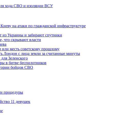
 для хода СВО и изоляции ВСУ
а Киеву на атаки по гражданской инфраструктуре
 из Украины и забирают спутники
е, что скрывают власти
иева
р или месть советскому прошлому
ть Лондон с лица земли за считанные минуты
 для Зеленского
гры в битве беспилотников
стории бойцов СВО
ти процедуры
йство 11 девушек
ре