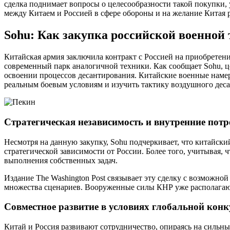
сделка поднимает вопросы о целесообразности такой покупки,
между Китаем и Россией в сфере обороны и на желание Китая 
Sohu: Как закупка российской военной
Китайская армия заключила контракт с Россией на приобретен
современный парк аналогичной техники. Как сообщает Sohu, ц
освоении процессов десантирования. Китайские военные наме
реальным боевым условиям и изучить тактику воздушного дес
Стратегическая независимость и внутренние потр
Несмотря на данную закупку, Sohu подчеркивает, что китайск
стратегической зависимости от России. Более того, учитывая,
выполнения собственных задач.
Издание The Washington Post связывает эту сделку с возможно
множества сценариев. Вооруженные силы КНР уже располагаю
Совместное развитие в условиях глобальной кон
Китай и Россия развивают сотрудничество, опираясь на сильн