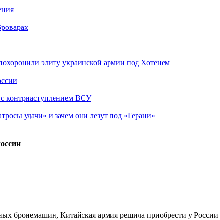
ения
Броварах
похоронили элиту украинской армии под Хотенем
оссии
о с контрнаступлением ВСУ
атросы удачи» и зачем они лезут под «Герани»
России
тных бронемашин, Китайская армия решила приобрести у России