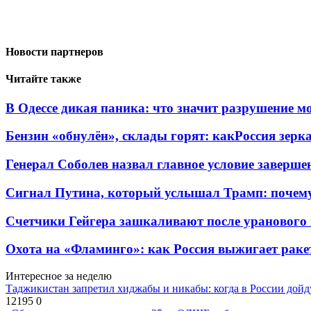
Новости партнеров
Читайте также
В Одессе дикая паника: что значит разрушение м
Бензин «обнулён», склады горят: какРоссия зерк
Генерал Соболев назвал главное условие заверш
Сигнал Путина, который услышал Трамп: почем
Счетчики Гейгера зашкаливают после уранового 
Охота на «Фламинго»: как Россия выжигает раке
Интересное за неделю
Таджикистан запретил хиджабы и никабы: когда в России дойд
12195
0