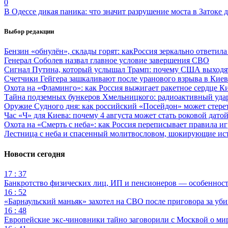
0
В Одессе дикая паника: что значит разрушение моста в Затоке
Выбор редакции
Бензин «обнулён», склады горят: какРоссия зеркально ответил
Генерал Соболев назвал главное условие завершения СВО
Сигнал Путина, который услышал Трамп: почему США выходят
Счетчики Гейгера зашкаливают после уранового взрыва в Киев
Охота на «Фламинго»: как Россия выжигает ракетное сердце К
Тайна подземных бункеров Хмельницкого: радиоактивный уда
Оружие Судного дня: как российский «Посейдон» может стере
Час «Ч» для Киева: почему 4 августа может стать роковой датой
Охота на «Смерть с неба»: как Россия переписывает правила и
Лестница с неба и спасенный молитвословом, шокирующие и
Новости сегодня
17 : 37
Банкротство физических лиц, ИП и пенсионеров — особеннос
16 : 52
«Барнаульский маньяк» захотел на СВО после приговора за уби
16 : 48
Европейские экс-чиновники тайно заговорили с Москвой о ми