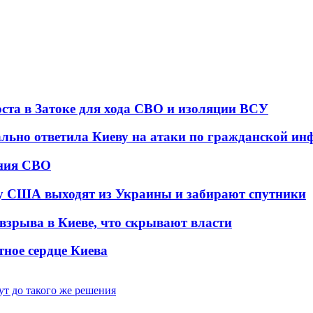
оста в Затоке для хода СВО и изоляции ВСУ
ально ответила Киеву на атаки по гражданской ин
ения СВО
у США выходят из Украины и забирают спутники
взрыва в Киеве, что скрывают власти
тное сердце Киева
ут до такого же решения