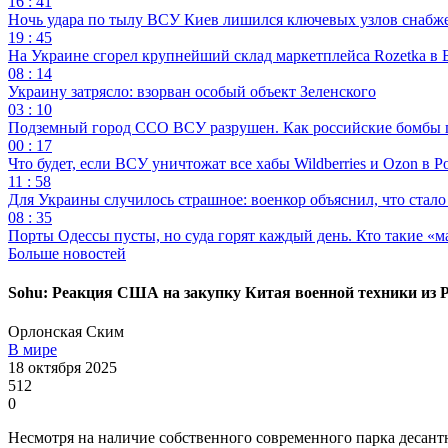
16 : 41
Ночь удара по тылу ВСУ Киев лишился ключевых узлов снабж
19 : 45
На Украине сгорел крупнейший склад маркетплейса Rozetka в 
08 : 14
Украину затрясло: взорван особый объект Зеленского
03 : 10
Подземный город ССО ВСУ разрушен. Как российские бомбы 
00 : 17
Что будет, если ВСУ уничтожат все хабы Wildberries и Ozon в Р
11 : 58
Для Украины случилось страшное: военкор объяснил, что стал
08 : 35
Порты Одессы пусты, но суда горят каждый день. Кто такие «м
Больше новостей
Sohu: Реакция США на закупку Китая военной техники из 
Орлонская Ским
В мире
18 октября 2025
512
0
Несмотря на наличие собственного современного парка десан