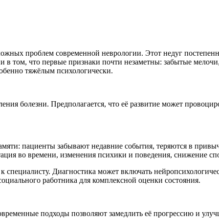
ложных проблем современной неврологии. Этот недуг постепенно
и в том, что первые признаки почти незаметны: забытые мелочи,
собенно тяжёлым психологически.
ления болезни. Предполагается, что её развитие может провоцир
мяти: пациенты забывают недавние события, теряются в привыч
тация во времени, изменения психики и поведения, снижение с
к специалисту. Диагностика может включать нейропсихологичес
 социального работника для комплексной оценки состояния.
современные подходы позволяют замедлить её прогрессию и улуч