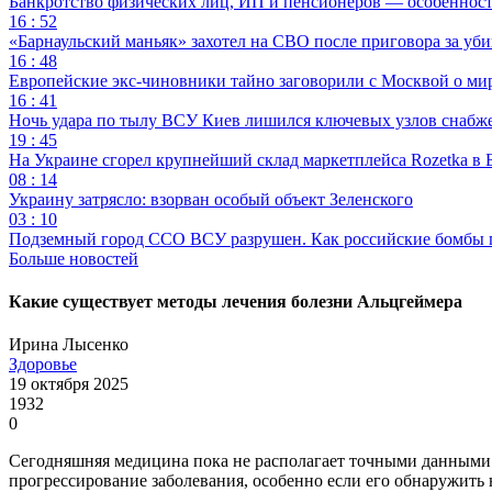
Банкротство физических лиц, ИП и пенсионеров — особеннос
16 : 52
«Барнаульский маньяк» захотел на СВО после приговора за уби
16 : 48
Европейские экс-чиновники тайно заговорили с Москвой о ми
16 : 41
Ночь удара по тылу ВСУ Киев лишился ключевых узлов снабж
19 : 45
На Украине сгорел крупнейший склад маркетплейса Rozetka в 
08 : 14
Украину затрясло: взорван особый объект Зеленского
03 : 10
Подземный город ССО ВСУ разрушен. Как российские бомбы 
Больше новостей
Какие существует методы лечения болезни Альцгеймера
Ирина Лысенко
Здоровье
19 октября 2025
1932
0
Сегодняшняя медицина пока не располагает точными данными 
прогрессирование заболевания, особенно если его обнаружить 