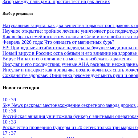
Зазор между пальцами: простой тест на рак легких
Выбор редакции
Натуральная защита: как два вещества тормозят рост раковых 
Научное открытие: тройное лечение уничтожает рак поджелуд
Как выбрать семейного стоматолога в Сочи и не ошибиться с 
Февраль 2026 года: Что ожидать от магнитных бурь?
FP: Природные антибиотики: надежда на будущее медицины о
Новый вирус в России: оспа обезьян и его влияние на здоровье
Вирус Нипах и его влияние на мозг: как избежать заражения
Инсульт и его последствия: ученые AHA раскрыли неожиданны
Инсульт и инфаркт: как привычка поздно ложиться спать може
Сохраняйте здоровье: Онищенко рекомендует мыть руки и ово
Новости сегодня
10 : 39
Sky News раскрыл местонахождение секретного завода дронов
10 : 36
Российская авиация уничтожила бункер с элитными оператор
10 : 33
Роскачество проверило бургеры из 20 сетей: только три марки 
17 : 37