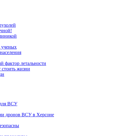
опухолей
очной!
клиникой
т ученых
 населения
й фактор летальности
т стоить жизни
щи
 для ВСУ
ами дронов ВСУ в Херсоне
безопасны