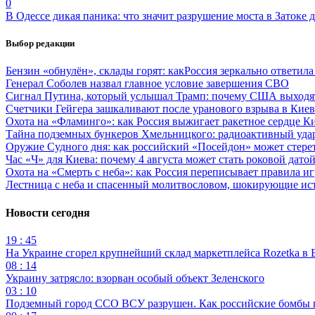
0
В Одессе дикая паника: что значит разрушение моста в Затоке
Выбор редакции
Бензин «обнулён», склады горят: какРоссия зеркально ответил
Генерал Соболев назвал главное условие завершения СВО
Сигнал Путина, который услышал Трамп: почему США выходят
Счетчики Гейгера зашкаливают после уранового взрыва в Киев
Охота на «Фламинго»: как Россия выжигает ракетное сердце К
Тайна подземных бункеров Хмельницкого: радиоактивный уда
Оружие Судного дня: как российский «Посейдон» может стере
Час «Ч» для Киева: почему 4 августа может стать роковой датой
Охота на «Смерть с неба»: как Россия переписывает правила и
Лестница с неба и спасенный молитвословом, шокирующие и
Новости сегодня
19 : 45
На Украине сгорел крупнейший склад маркетплейса Rozetka в 
08 : 14
Украину затрясло: взорван особый объект Зеленского
03 : 10
Подземный город ССО ВСУ разрушен. Как российские бомбы 