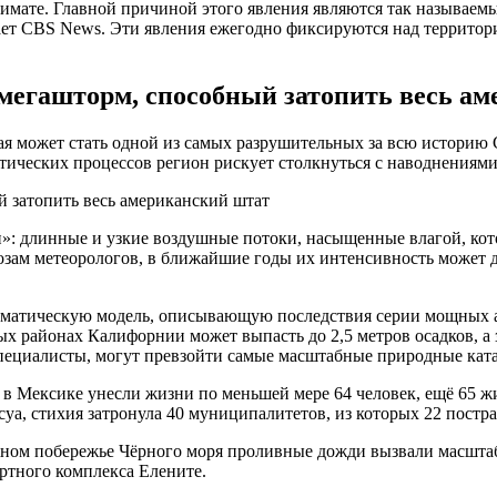
лимате. Главной причиной этого явления являются так называе
ает CBS News. Эти явления ежегодно фиксируются над территор
мегашторм, способный затопить весь а
рая может стать одной из самых разрушительных за всю истори
ических процессов регион рискует столкнуться с наводнениями
: длинные и узкие воздушные потоки, насыщенные влагой, кот
зам метеорологов, в ближайшие годы их интенсивность может д
матическую модель, описывающую последствия серии мощных а
ных районах Калифорнии может выпасть до 2,5 метров осадков, 
специалисты, могут превзойти самые масштабные природные кат
в Мексике унесли жизни по меньшей мере 64 человек, ещё 65 ж
а, стихия затронула 40 муниципалитетов, из которых 22 постра
ном побережье Чёрного моря проливные дожди вызвали масштаб
ртного комплекса Елените.