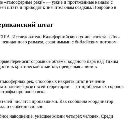
мые «атмосферные реки» — узкие и протяженные каналы с
ией штата и приводят к значительным осадкам. Подробно в
мериканский штат
ю США. Исследователи Калифорнийского университета в Лос-
 невиданного размаха, сравнимыми с библейским потопом.
орые переносят огромные объёмы водяного пара над Тихим
остичь критической отметки, превращая ливни в
тмосферных рек, способных накрыть штат в течение
а затопление грозит всей территории — от прибрежных городов
астрофы прошлого века.
ителей числятся пропавшими. Как сообщила координатор
дали особенно сильно.
ное наводнение, унёсшее жизни четырёх человек. Среди