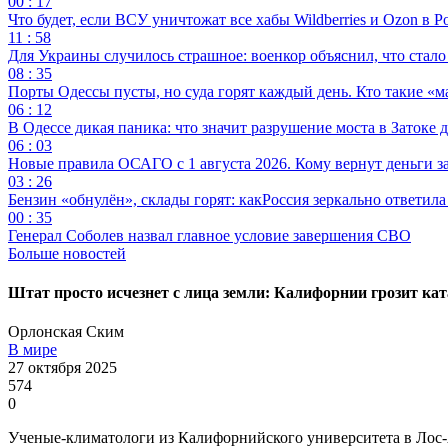
00 : 17
Что будет, если ВСУ уничтожат все хабы Wildberries и Ozon в Р
11 : 58
Для Украины случилось страшное: военкор объяснил, что стал
08 : 35
Порты Одессы пусты, но суда горят каждый день. Кто такие «м
06 : 12
В Одессе дикая паника: что значит разрушение моста в Затоке
06 : 03
Новые правила ОСАГО с 1 августа 2026. Кому вернут деньги за
03 : 26
Бензин «обнулён», склады горят: какРоссия зеркально ответил
00 : 35
Генерал Соболев назвал главное условие завершения СВО
Больше новостей
Штат просто исчезнет с лица земли: Калифорнии грозит к
Орлонская Ским
В мире
27 октября 2025
574
0
Ученые-климатологи из Калифорнийского университета в Лос