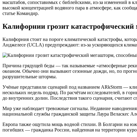
масштабов, сопоставимых с библейскими, из-за изменений в к
высокой концентрацией водяного пара в атмосфере, как сообщ
статье Командир.
Калифорнии грозит катастрофический 
Калифорния стоит на пороге климатической катастрофы, кото
Анджелесе (UCLA) предупреждают: из-за ускоряющихся климат
Причина грядущей беды — так называемые «атмосферные реки»
океаном. Обычно они вызывают сезонные дожди, но, по прогно
разрушительные штормы.
Учёные представили сценарий под названием ARkStorm — кли
нескольких недель подряд. По расчётам исследователей, в гор
до внутренних долин. Последствия такого сценария, считают 
Мир уже наблюдает тревожные сигналы. Недавние наводнения 
национальной службы гражданской защиты Лаура Веласкес Алсу
Европа также ощутила мощь водной стихии. В Болгарии на юж
погибших — гражданка России, найденная на территории куро