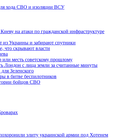
 для хода СВО и изоляции ВСУ
а Киеву на атаки по гражданской инфраструктуре
 из Украины и забирают спутники
е, что скрывают власти
иева
р или месть советскому прошлому
ть Лондон с лица земли за считанные минуты
 для Зеленского
гры в битве беспилотников
стории бойцов СВО
Броварах
похоронили элиту украинской армии под Хотенем