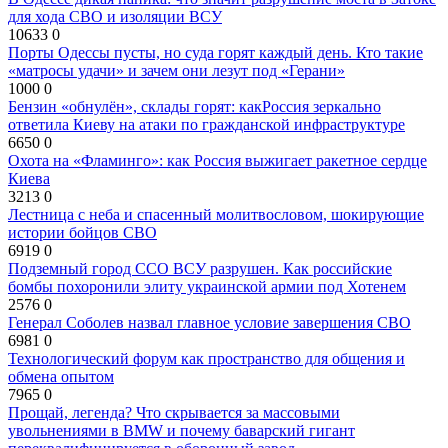
для хода СВО и изоляции ВСУ
10633
0
Порты Одессы пусты, но суда горят каждый день. Кто такие
«матросы удачи» и зачем они лезут под «Герани»
1000
0
Бензин «обнулён», склады горят: какРоссия зеркально
ответила Киеву на атаки по гражданской инфраструктуре
6650
0
Охота на «Фламинго»: как Россия выжигает ракетное сердце
Киева
3213
0
Лестница с неба и спасенный молитвословом, шокирующие
истории бойцов СВО
6919
0
Подземный город ССО ВСУ разрушен. Как российские
бомбы похоронили элиту украинской армии под Хотенем
2576
0
Генерал Соболев назвал главное условие завершения СВО
6981
0
Технологический форум как пространство для общения и
обмена опытом
7965
0
Прощай, легенда? Что скрывается за массовыми
увольнениями в BMW и почему баварский гигант