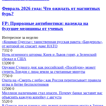
Февраль 2026 года: Что ожидать от магнитных
бурь?
FP: Природные антибиотики: надежда на
будущее медицины от ученых
Интересное за неделю
«Кошмар Одессы»: таинственная русская ракета «Бандероль»,
от которой не спасает даже НАТО
7332
0
Ночь огненного шторма: Киев и Львов горят, а Зеленский
сбежал в США
13200
0
Оружие Судного дня: как российский «Посейдон» может
стереть Лондон с лица земли за считанные минуты
7750
0
Охота на «Смерть с неба»: как Россия переписывает правила
игры в битве беспилотников
12500
0
Миллион наличными стал опасен. Почему банки заставят вас
объяснять каждую копейку с августа
5520
0
В Одессе дикая паника: что значит разрушение моста в Затоке