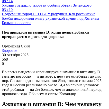
08 : 14
Украину затрясло: взорван особый объект Зеленского
03 : 10
Подземный город ССО ВСУ разрушен. Как российские
бомбы похоронили элиту украинской армии под Хотенем
Больше новостей
Под прицелом витамина D: когда польза добавки
превращается в риск для здоровья
Орлонская Ским
Здоровье
30 октября 2025
568
0
Во время пандемии коронавируса внимание к витамину D
заметно возросло — и интерес к нему не ослабевает до сих
пор. Согласно данным компании Shot, только с начала 2025
года в России реализовано около 14,4 миллиона упаковок
этой добавки — на 2% больше, чем за аналогичный период
прошлого года. Обо всем в статье Командир.
Ажиотаж и витамин D: Чем человеку