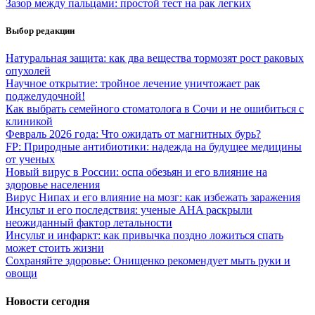
Зазор между пальцами: простой тест на рак легких
Выбор редакции
Натуральная защита: как два вещества тормозят рост раковых
опухолей
Научное открытие: тройное лечение уничтожает рак
поджелудочной!
Как выбрать семейного стоматолога в Сочи и не ошибиться с
клиникой
Февраль 2026 года: Что ожидать от магнитных бурь?
FP: Природные антибиотики: надежда на будущее медицины
от ученых
Новый вирус в России: оспа обезьян и его влияние на
здоровье населения
Вирус Нипах и его влияние на мозг: как избежать заражения
Инсульт и его последствия: ученые AHA раскрыли
неожиданный фактор летальности
Инсульт и инфаркт: как привычка поздно ложиться спать
может стоить жизни
Сохраняйте здоровье: Онищенко рекомендует мыть руки и
овощи
Новости сегодня