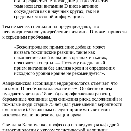
стали редкостью. В последние два десятилетия
тема нехватки витамина D вновь активно
обсуждается как в научных кругах, так и в
средствах массовой информации».
Тем не менее, специалисты предупреждают, что
неосмотрительное употребление витамина D может привести
к серьезным проблемам.
«Бесконтрольное применение добавки может
вызвать токсические реакции, такие как
накопление солей кальция в органах и тканях, —
поясняют эксперты. — Поэтому ежедневный
прием витамина без анализа крови и определения
исходного уровня крайне не рекомендуется».
Американская ассоциация эндокринологов отмечает, что
витамин D необходим далеко не всем. Особенно в нем
нуждаются дети до 18 лет (для профилактики рахита),
беременные женщины (для снижения риска осложнений) и
пожилые люди старше 75 лет (для уменьшения вероятности
смертности). Остальным следует принимать витамин
исключительно по рекомендации врача.
Светлана Калинченко, профессор и заведующая кафедрой
эндокринологии с курсом холистической медицины