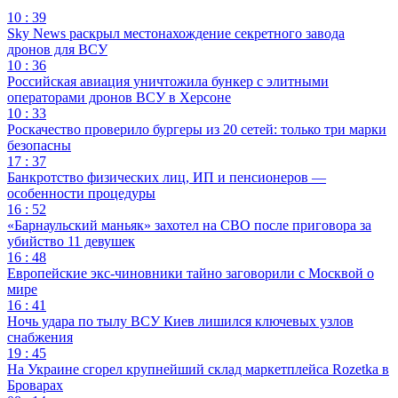
10 : 39
Sky News раскрыл местонахождение секретного завода
дронов для ВСУ
10 : 36
Российская авиация уничтожила бункер с элитными
операторами дронов ВСУ в Херсоне
10 : 33
Роскачество проверило бургеры из 20 сетей: только три марки
безопасны
17 : 37
Банкротство физических лиц, ИП и пенсионеров —
особенности процедуры
16 : 52
«Барнаульский маньяк» захотел на СВО после приговора за
убийство 11 девушек
16 : 48
Европейские экс-чиновники тайно заговорили с Москвой о
мире
16 : 41
Ночь удара по тылу ВСУ Киев лишился ключевых узлов
снабжения
19 : 45
На Украине сгорел крупнейший склад маркетплейса Rozetka в
Броварах