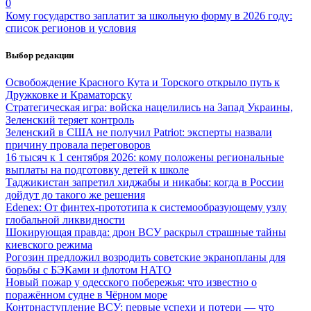
0
Кому государство заплатит за школьную форму в 2026 году:
список регионов и условия
Выбор редакции
Освобождение Красного Кута и Торского открыло путь к
Дружковке и Краматорску
Стратегическая игра: войска нацелились на Запад Украины,
Зеленский теряет контроль
Зеленский в США не получил Patriot: эксперты назвали
причину провала переговоров
16 тысяч к 1 сентября 2026: кому положены региональные
выплаты на подготовку детей к школе
Таджикистан запретил хиджабы и никабы: когда в России
дойдут до такого же решения
Edenex: От финтех-прототипа к системообразующему узлу
глобальной ликвидности
Шокирующая правда: дрон ВСУ раскрыл страшные тайны
киевского режима
Рогозин предложил возродить советские экранопланы для
борьбы с БЭКами и флотом НАТО
Новый пожар у одесского побережья: что известно о
поражённом судне в Чёрном море
Контрнаступление ВСУ: первые успехи и потери — что