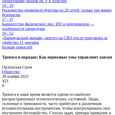
операторами дронов ВСУ в Херсоне
10 : 33
Роскачество проверило бургеры из 20 сетей: только три марки
безопасны
17 : 37
Банкротство физических лиц, ИП и пенсионеров —
особенности процедуры
16 : 52
«Барнаульский маньяк» захотел на СВО после приговора за
убийство 11 девушек
Больше новостей
Тревога и порядок: Как нервозные умы управляют хаосом
Орлонская Ским
Общество
28 ноября 2025
453
0
Тревога в наше время является одним из наиболее
распространенных психологических состояний. Люди,
склонные к тревожности, часто прибегают к различным
вспомогательным инструментам, чтобы контролировать свое
внутреннее беспокойство. Списки задач, трекеры привычек и