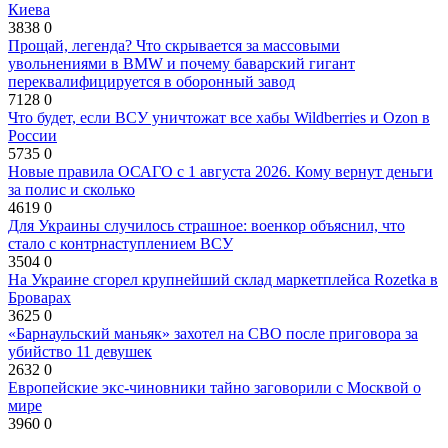
Киева
3838
0
Прощай, легенда? Что скрывается за массовыми
увольнениями в BMW и почему баварский гигант
переквалифицируется в оборонный завод
7128
0
Что будет, если ВСУ уничтожат все хабы Wildberries и Ozon в
России
5735
0
Новые правила ОСАГО с 1 августа 2026. Кому вернут деньги
за полис и сколько
4619
0
Для Украины случилось страшное: военкор объяснил, что
стало с контрнаступлением ВСУ
3504
0
На Украине сгорел крупнейший склад маркетплейса Rozetka в
Броварах
3625
0
«Барнаульский маньяк» захотел на СВО после приговора за
убийство 11 девушек
2632
0
Европейские экс-чиновники тайно заговорили с Москвой о
мире
3960
0