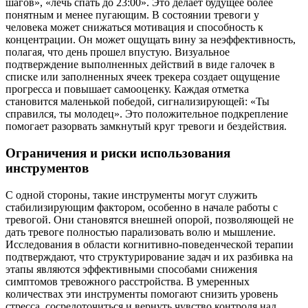
шагов», «лечь спать до 23:00». Это делает будущее более
понятным и менее пугающим. В состоянии тревоги у
человека может снижаться мотивация и способность к
концентрации. Он может ощущать вину за неэффективность,
полагая, что день прошел впустую. Визуальное
подтверждение выполненных действий в виде галочек в
списке или заполненных ячеек трекера создает ощущение
прогресса и повышает самооценку. Каждая отметка
становится маленькой победой, сигнализирующей: «Ты
справился, ты молодец». Это положительное подкрепление
помогает разорвать замкнутый круг тревоги и бездействия.
Ограничения и риски использования
инструментов
С одной стороны, такие инструменты могут служить
стабилизирующим фактором, особенно в начале работы с
тревогой. Они становятся внешней опорой, позволяющей не
дать тревоге полностью парализовать волю и мышление.
Исследования в области когнитивно-поведенческой терапии
подтверждают, что структурирование задач и их разбивка на
этапы являются эффективными способами снижения
симптомов тревожного расстройства. В умеренных
количествах эти инструменты помогают снизить уровень
стресса, сосредоточиться и вернуть чувство контроля над