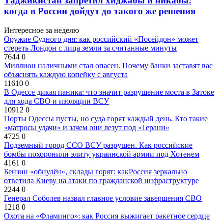
Таджикистан запретил хиджабы и никабы:
когда в России дойдут до такого же решения
Интересное за неделю
Оружие Судного дня: как российский «Посейдон» может
стереть Лондон с лица земли за считанные минуты
7644
0
Миллион наличными стал опасен. Почему банки заставят вас
объяснять каждую копейку с августа
11610
0
В Одессе дикая паника: что значит разрушение моста в Затоке
для хода СВО и изоляции ВСУ
10912
0
Порты Одессы пусты, но суда горят каждый день. Кто такие
«матросы удачи» и зачем они лезут под «Герани»
4725
0
Подземный город ССО ВСУ разрушен. Как российские
бомбы похоронили элиту украинской армии под Хотенем
4161
0
Бензин «обнулён», склады горят: какРоссия зеркально
ответила Киеву на атаки по гражданской инфраструктуре
2244
0
Генерал Соболев назвал главное условие завершения СВО
1218
0
Охота на «Фламинго»: как Россия выжигает ракетное сердце