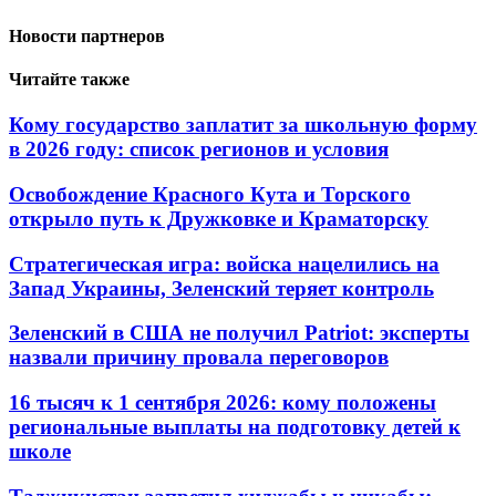
Новости партнеров
Читайте также
Кому государство заплатит за школьную форму
в 2026 году: список регионов и условия
Освобождение Красного Кута и Торского
открыло путь к Дружковке и Краматорску
Стратегическая игра: войска нацелились на
Запад Украины, Зеленский теряет контроль
Зеленский в США не получил Patriot: эксперты
назвали причину провала переговоров
16 тысяч к 1 сентября 2026: кому положены
региональные выплаты на подготовку детей к
школе