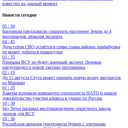
известно на данный момент
Новости сегодня
05 : 30
Британцы предложили сократить население Земли до 4
миллиардов: реакция эксперта
04 : 45
Дочь героя СВО остаётся в семье главы района: прабабушка
не может добиться правосудия
03 : 35
Прорыва ВСУ не будет: военный эксперт Леонков
предупредил о новой тактике противника
02 : 10
До 15 августа Сеута может принять новую волну мигрантов
из Марокко
01 : 35
Хакеры взломали компьютер специалиста НАТО и нашли
доказательства участия альянса в ударах по России
10 : 39
Sky News раскрыл местонахождение секретного завода
дронов для ВСУ
10 : 36
Российская авиация уничтожила бункер с элитными