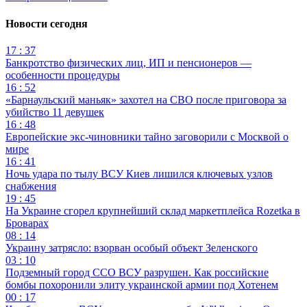
Новости сегодня
17 : 37
Банкротство физических лиц, ИП и пенсионеров —
особенности процедуры
16 : 52
«Барнаульский маньяк» захотел на СВО после приговора за
убийство 11 девушек
16 : 48
Европейские экс-чиновники тайно заговорили с Москвой о
мире
16 : 41
Ночь удара по тылу ВСУ Киев лишился ключевых узлов
снабжения
19 : 45
На Украине сгорел крупнейший склад маркетплейса Rozetka в
Броварах
08 : 14
Украину затрясло: взорван особый объект Зеленского
03 : 10
Подземный город ССО ВСУ разрушен. Как российские
бомбы похоронили элиту украинской армии под Хотенем
00 : 17