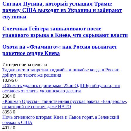
Сигнал Путина, который услышал Трамп:
почему США выходят из Украины и забирают
спутники
Счетчики Гейгера зашкаливают после
уранового взрыва в Киеве, что скрывают власти
Охота на «Фламинго»: как Россия выжигает
ракетное сердце Киева
Интересное за неделю
Таджикистан запретил хиджабы и никабы: когда в России
дойдут до такого же решения
10296
0
«Сбежать удалось единицам»: 25-ю ОДШБр обнулили, что
осталось от элиты украинского десанта
2304
0
«Кошмар Одессы»: таинственная русская ракета «Бандероль»,
от которой не спасает даже НАТО
8398
0
Ночь огненного шторма: Киев и Львов горят, а Зеленский
сбежал в США
4012
0