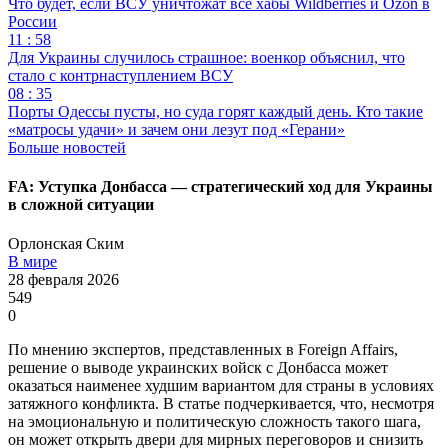
Что будет, если ВСУ уничтожат все хабы Wildberries и Ozon в
России
11 : 58
Для Украины случилось страшное: военкор объяснил, что
стало с контрнаступлением ВСУ
08 : 35
Порты Одессы пусты, но суда горят каждый день. Кто такие
«матросы удачи» и зачем они лезут под «Герани»
Больше новостей
FA: Уступка Донбасса — стратегический ход для Украины
в сложной ситуации
Орлонская Ским
В мире
28 февраля 2026
549
0
По мнению экспертов, представленных в Foreign Affairs,
решение о выводе украинских войск с Донбасса может
оказаться наименее худшим вариантом для страны в условиях
затяжного конфликта. В статье подчеркивается, что, несмотря
на эмоциональную и политическую сложность такого шага,
он может открыть двери для мирных переговоров и снизить