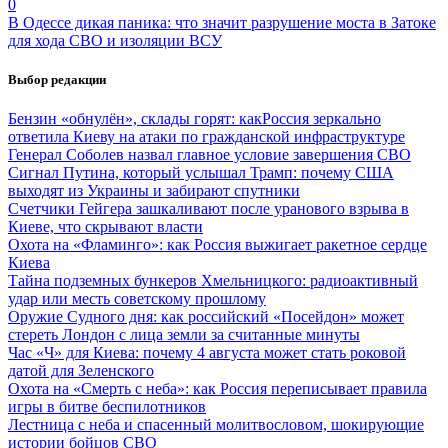
0
В Одессе дикая паника: что значит разрушение моста в Затоке
для хода СВО и изоляции ВСУ
Выбор редакции
Бензин «обнулён», склады горят: какРоссия зеркально
ответила Киеву на атаки по гражданской инфраструктуре
Генерал Соболев назвал главное условие завершения СВО
Сигнал Путина, который услышал Трамп: почему США
выходят из Украины и забирают спутники
Счетчики Гейгера зашкаливают после уранового взрыва в
Киеве, что скрывают власти
Охота на «Фламинго»: как Россия выжигает ракетное сердце
Киева
Тайна подземных бункеров Хмельницкого: радиоактивный
удар или месть советскому прошлому
Оружие Судного дня: как российский «Посейдон» может
стереть Лондон с лица земли за считанные минуты
Час «Ч» для Киева: почему 4 августа может стать роковой
датой для Зеленского
Охота на «Смерть с неба»: как Россия переписывает правила
игры в битве беспилотников
Лестница с неба и спасенный молитвословом, шокирующие
истории бойцов СВО