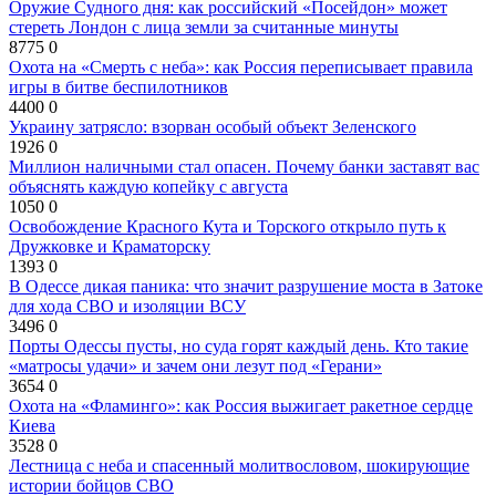
Оружие Судного дня: как российский «Посейдон» может
стереть Лондон с лица земли за считанные минуты
8775
0
Охота на «Смерть с неба»: как Россия переписывает правила
игры в битве беспилотников
4400
0
Украину затрясло: взорван особый объект Зеленского
1926
0
Миллион наличными стал опасен. Почему банки заставят вас
объяснять каждую копейку с августа
1050
0
Освобождение Красного Кута и Торского открыло путь к
Дружковке и Краматорску
1393
0
В Одессе дикая паника: что значит разрушение моста в Затоке
для хода СВО и изоляции ВСУ
3496
0
Порты Одессы пусты, но суда горят каждый день. Кто такие
«матросы удачи» и зачем они лезут под «Герани»
3654
0
Охота на «Фламинго»: как Россия выжигает ракетное сердце
Киева
3528
0
Лестница с неба и спасенный молитвословом, шокирующие
истории бойцов СВО