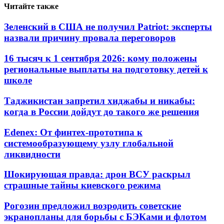
Читайте также
Зеленский в США не получил Patriot: эксперты
назвали причину провала переговоров
16 тысяч к 1 сентября 2026: кому положены
региональные выплаты на подготовку детей к
школе
Таджикистан запретил хиджабы и никабы:
когда в России дойдут до такого же решения
Edenex: От финтех-прототипа к
системообразующему узлу глобальной
ликвидности
Шокирующая правда: дрон ВСУ раскрыл
страшные тайны киевского режима
Рогозин предложил возродить советские
экранопланы для борьбы с БЭКами и флотом