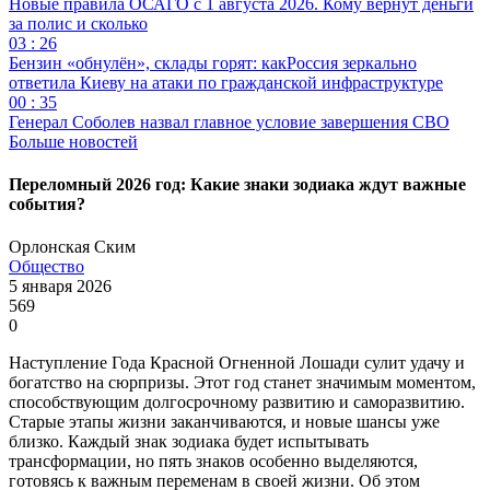
Новые правила ОСАГО с 1 августа 2026. Кому вернут деньги
за полис и сколько
03 : 26
Бензин «обнулён», склады горят: какРоссия зеркально
ответила Киеву на атаки по гражданской инфраструктуре
00 : 35
Генерал Соболев назвал главное условие завершения СВО
Больше новостей
Переломный 2026 год: Какие знаки зодиака ждут важные
события?
Орлонская Ским
Общество
5 января 2026
569
0
Наступление Года Красной Огненной Лошади сулит удачу и
богатство на сюрпризы. Этот год станет значимым моментом,
способствующим долгосрочному развитию и саморазвитию.
Старые этапы жизни заканчиваются, и новые шансы уже
близко. Каждый знак зодиака будет испытывать
трансформации, но пять знаков особенно выделяются,
готовясь к важным переменам в своей жизни. Об этом