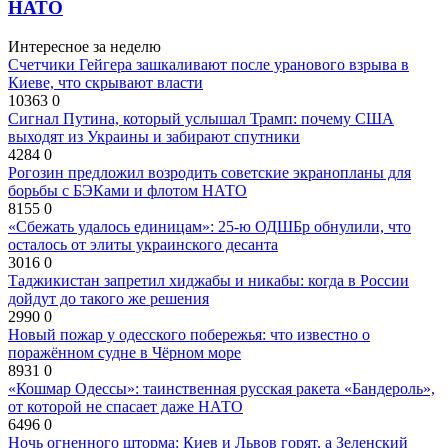
НАТО
Интересное за неделю
Счетчики Гейгера зашкаливают после уранового взрыва в
Киеве, что скрывают власти
10363
0
Сигнал Путина, который услышал Трамп: почему США
выходят из Украины и забирают спутники
4284
0
Рогозин предложил возродить советские экранопланы для
борьбы с БЭКами и флотом НАТО
8155
0
«Сбежать удалось единицам»: 25-ю ОДШБр обнулили, что
осталось от элиты украинского десанта
3016
0
Таджикистан запретил хиджабы и никабы: когда в России
дойдут до такого же решения
2990
0
Новый пожар у одесского побережья: что известно о
поражённом судне в Чёрном море
8931
0
«Кошмар Одессы»: таинственная русская ракета «Бандероль»,
от которой не спасает даже НАТО
6496
0
Ночь огненного шторма: Киев и Львов горят, а Зеленский