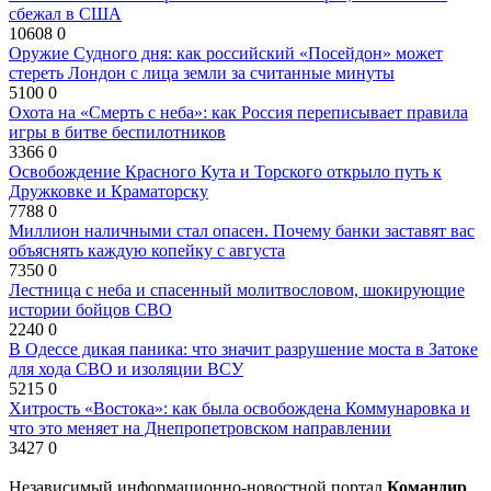
сбежал в США
10608
0
Оружие Судного дня: как российский «Посейдон» может
стереть Лондон с лица земли за считанные минуты
5100
0
Охота на «Смерть с неба»: как Россия переписывает правила
игры в битве беспилотников
3366
0
Освобождение Красного Кута и Торского открыло путь к
Дружковке и Краматорску
7788
0
Миллион наличными стал опасен. Почему банки заставят вас
объяснять каждую копейку с августа
7350
0
Лестница с неба и спасенный молитвословом, шокирующие
истории бойцов СВО
2240
0
В Одессе дикая паника: что значит разрушение моста в Затоке
для хода СВО и изоляции ВСУ
5215
0
Хитрость «Востока»: как была освобождена Коммунаровка и
что это меняет на Днепропетровском направлении
3427
0
Независимый информационно-новостной портал
Командир
.