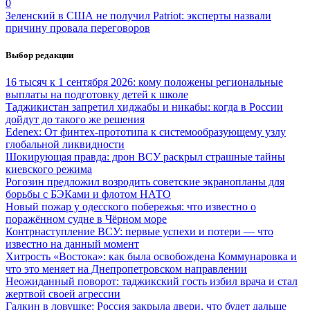
0
Зеленский в США не получил Patriot: эксперты назвали
причину провала переговоров
Выбор редакции
16 тысяч к 1 сентября 2026: кому положены региональные
выплаты на подготовку детей к школе
Таджикистан запретил хиджабы и никабы: когда в России
дойдут до такого же решения
Edenex: От финтех-прототипа к системообразующему узлу
глобальной ликвидности
Шокирующая правда: дрон ВСУ раскрыл страшные тайны
киевского режима
Рогозин предложил возродить советские экранопланы для
борьбы с БЭКами и флотом НАТО
Новый пожар у одесского побережья: что известно о
поражённом судне в Чёрном море
Контрнаступление ВСУ: первые успехи и потери — что
известно на данный момент
Хитрость «Востока»: как была освобождена Коммунаровка и
что это меняет на Днепропетровском направлении
Неожиданный поворот: таджикский гость избил врача и стал
жертвой своей агрессии
Галкин в ловушке: Россия закрыла двери, что будет дальше