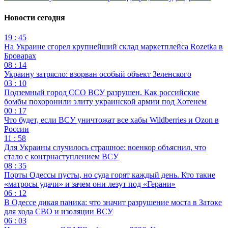
Новости сегодня
19 : 45
На Украине сгорел крупнейший склад маркетплейса Rozetka в
Броварах
08 : 14
Украину затрясло: взорван особый объект Зеленского
03 : 10
Подземный город ССО ВСУ разрушен. Как российские
бомбы похоронили элиту украинской армии под Хотенем
00 : 17
Что будет, если ВСУ уничтожат все хабы Wildberries и Ozon в
России
11 : 58
Для Украины случилось страшное: военкор объяснил, что
стало с контрнаступлением ВСУ
08 : 35
Порты Одессы пусты, но суда горят каждый день. Кто такие
«матросы удачи» и зачем они лезут под «Герани»
06 : 12
В Одессе дикая паника: что значит разрушение моста в Затоке
для хода СВО и изоляции ВСУ
06 : 03