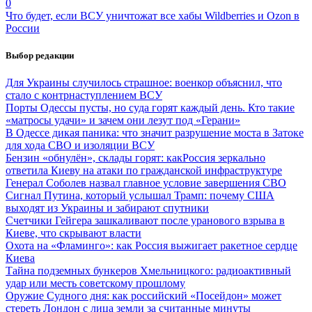
0
Что будет, если ВСУ уничтожат все хабы Wildberries и Ozon в
России
Выбор редакции
Для Украины случилось страшное: военкор объяснил, что
стало с контрнаступлением ВСУ
Порты Одессы пусты, но суда горят каждый день. Кто такие
«матросы удачи» и зачем они лезут под «Герани»
В Одессе дикая паника: что значит разрушение моста в Затоке
для хода СВО и изоляции ВСУ
Бензин «обнулён», склады горят: какРоссия зеркально
ответила Киеву на атаки по гражданской инфраструктуре
Генерал Соболев назвал главное условие завершения СВО
Сигнал Путина, который услышал Трамп: почему США
выходят из Украины и забирают спутники
Счетчики Гейгера зашкаливают после уранового взрыва в
Киеве, что скрывают власти
Охота на «Фламинго»: как Россия выжигает ракетное сердце
Киева
Тайна подземных бункеров Хмельницкого: радиоактивный
удар или месть советскому прошлому
Оружие Судного дня: как российский «Посейдон» может
стереть Лондон с лица земли за считанные минуты