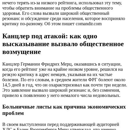
нечего терять из-за низкого рейтинга, использовал эту тему,
чтобы обратить внимание на проблемы общественного
здоровья. Его слова вызвали широкий общественный
резонанс и обсуждение среди населения, которое восприняло
критику по-разному. Об этом пишет comandir.com
Канцлер под атакой: как одно
высказывание вызвало общественное
возмущение
Канцлер Германии Фридрих Мерц, оказавшись в ситуации,
когда его рейтинг уже на крайне низком уровне, решился на
резкую критику в адрес немцев, указывая на их частые
болезни. По его словам, в среднем жители ФРГ болеют около
14,5 дней в год, что он охарактеризовал как почти три недели.
Это заявление вызвало широкий резонанс и, без сомнения,
привело к появлению у него немалого числа недовольных.
Больничные листы как причина экономических
проблем
В своем выступлении перед поддерживающей аудиторией
ХДС в Баден-Вюртемберге Мерц утверждал, что именно