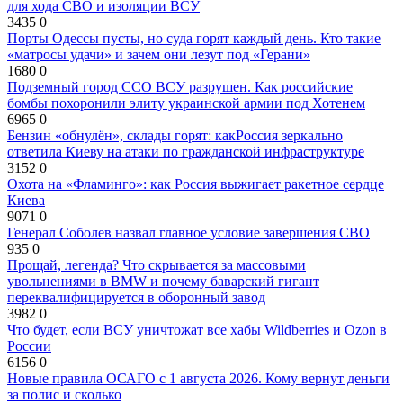
для хода СВО и изоляции ВСУ
3435
0
Порты Одессы пусты, но суда горят каждый день. Кто такие
«матросы удачи» и зачем они лезут под «Герани»
1680
0
Подземный город ССО ВСУ разрушен. Как российские
бомбы похоронили элиту украинской армии под Хотенем
6965
0
Бензин «обнулён», склады горят: какРоссия зеркально
ответила Киеву на атаки по гражданской инфраструктуре
3152
0
Охота на «Фламинго»: как Россия выжигает ракетное сердце
Киева
9071
0
Генерал Соболев назвал главное условие завершения СВО
935
0
Прощай, легенда? Что скрывается за массовыми
увольнениями в BMW и почему баварский гигант
переквалифицируется в оборонный завод
3982
0
Что будет, если ВСУ уничтожат все хабы Wildberries и Ozon в
России
6156
0
Новые правила ОСАГО с 1 августа 2026. Кому вернут деньги
за полис и сколько