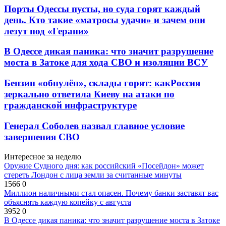
Порты Одессы пусты, но суда горят каждый
день. Кто такие «матросы удачи» и зачем они
лезут под «Герани»
В Одессе дикая паника: что значит разрушение
моста в Затоке для хода СВО и изоляции ВСУ
Бензин «обнулён», склады горят: какРоссия
зеркально ответила Киеву на атаки по
гражданской инфраструктуре
Генерал Соболев назвал главное условие
завершения СВО
Интересное за неделю
Оружие Судного дня: как российский «Посейдон» может
стереть Лондон с лица земли за считанные минуты
1566
0
Миллион наличными стал опасен. Почему банки заставят вас
объяснять каждую копейку с августа
3952
0
В Одессе дикая паника: что значит разрушение моста в Затоке