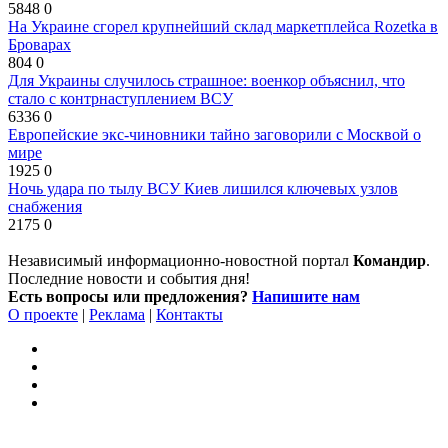
5848
0
На Украине сгорел крупнейший склад маркетплейса Rozetka в
Броварах
804
0
Для Украины случилось страшное: военкор объяснил, что
стало с контрнаступлением ВСУ
6336
0
Европейские экс-чиновники тайно заговорили с Москвой о
мире
1925
0
Ночь удара по тылу ВСУ Киев лишился ключевых узлов
снабжения
2175
0
Независимый информационно-новостной портал
Командир
.
Последние новости и события дня!
Есть вопросы или предложения?
Напишите нам
О проекте
|
Реклама
|
Контакты