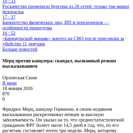
10 : 33
Роскачество проверило бургеры из 20 сетей: только три марки
безопасны
17 : 37
Банкротство физических лиц, ИП и пенсионеров —
особенности процедуры
16 : 52
«Барнаульский маньяк» захотел на СВО после приговора за
убийство 11 девушек
Больше новостей
Мерц против канцлера: скандал, вызванный резким
высказыванием
Орлонская Ским
В мире
18 января 2026
870
0
Фридрих Мерц, канцлер Германии, в своем недавнем
высказывании раскритиковал немцев за высокую
заболеваемость. Он указал на то, что среднестатистический
гражданин ФРГ болеет около 14,5 дней в год, что, по его
расчетам, составляет почти три недели. Мерц, которому