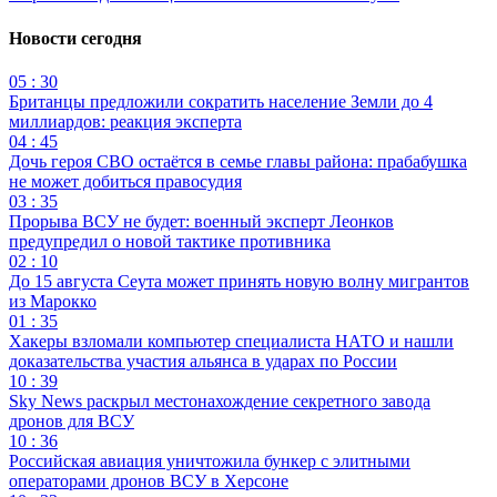
Новости сегодня
05 : 30
Британцы предложили сократить население Земли до 4
миллиардов: реакция эксперта
04 : 45
Дочь героя СВО остаётся в семье главы района: прабабушка
не может добиться правосудия
03 : 35
Прорыва ВСУ не будет: военный эксперт Леонков
предупредил о новой тактике противника
02 : 10
До 15 августа Сеута может принять новую волну мигрантов
из Марокко
01 : 35
Хакеры взломали компьютер специалиста НАТО и нашли
доказательства участия альянса в ударах по России
10 : 39
Sky News раскрыл местонахождение секретного завода
дронов для ВСУ
10 : 36
Российская авиация уничтожила бункер с элитными
операторами дронов ВСУ в Херсоне