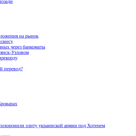
позади
дложения на рынок
изнесу
чных через банкоматы
пянск-Узловом
ирекорду
й перевод?
Броварах
похоронили элиту украинской армии под Хотенем