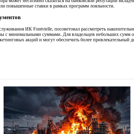
ора может негативно сказаться на банковской репутации вкладчи
или повышенные ставки в рамках программ лояльности.
ументов
служивания ИК Fontvielle, посоветовал рассмотреть накопитель
упны с минимальными суммами. Для владельцев небольших сумм 
ркетинговых акций и могут обеспечить более привлекательный д