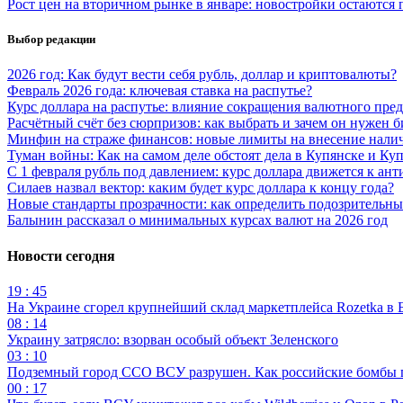
Рост цен на вторичном рынке в январе: новостройки остаются 
Выбор редакции
2026 год: Как будут вести себя рубль, доллар и криптовалюты?
Февраль 2026 года: ключевая ставка на распутье?
Курс доллара на распутье: влияние сокращения валютного пре
Расчётный счёт без сюрпризов: как выбрать и зачем он нужен б
Минфин на страже финансов: новые лимиты на внесение нали
Туман войны: Как на самом деле обстоят дела в Купянске и Ку
С 1 февраля рубль под давлением: курс доллара движется к ант
Силаев назвал вектор: каким будет курс доллара к концу года?
Новые стандарты прозрачности: как определить подозрительны
Балынин рассказал о минимальных курсах валют на 2026 год
Новости сегодня
19 : 45
На Украине сгорел крупнейший склад маркетплейса Rozetka в 
08 : 14
Украину затрясло: взорван особый объект Зеленского
03 : 10
Подземный город ССО ВСУ разрушен. Как российские бомбы 
00 : 17