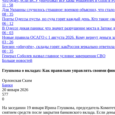
Что будет, если ВСУ уничтожат все хабы Wildberries и Ozon в Р
11 : 58
Для Украины случилось страшное: военкор объяснил, что стал
08 : 35
Порты Одессы пусты, но суда горят каждый день. Кто такие «м
06 : 12
В Одессе дикая паника: что значит разрушение моста в Затоке
06 : 03
Новые правила ОСАГО с 1 августа 2026. Кому вернут деньги за
03 : 26
Бензин «обнулён», склады горят: какРоссия зеркально ответил
00 : 35
Генерал Соболев назвал главное условие завершения СВО
Больше новостей
Глушкова о вкладах: Как правильно управлять своими фи
Орлонская Ским
Банки
20 января 2026
577
0
На заседании 19 января Ирина Глушкова, председатель Коми
снятием средств после закрытия банковского вклада. Если день