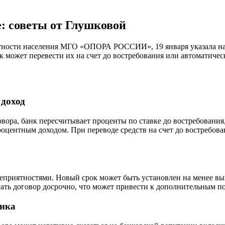
е: советы от Глушковой
тности населения МГО «ОПОРА РОССИИ», 19 января указала на 
анк может перевести их на счет до востребования или автоматиче
 доход
вора, банк пересчитывает проценты по ставке до востребования,
процентным доходом. При переводе средств на счет до востребов
еприятностями. Новый срок может быть установлен на менее вы
гать договор досрочно, что может привести к дополнительным п
чика