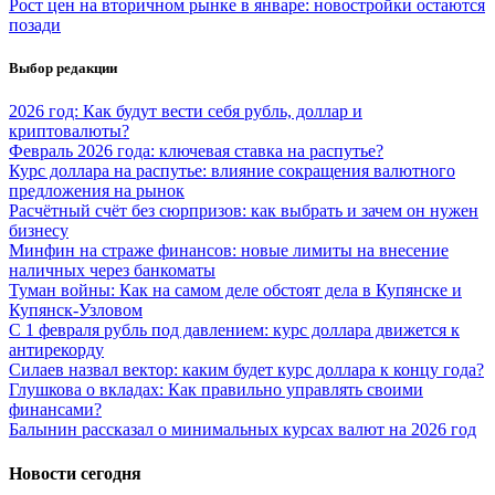
Рост цен на вторичном рынке в январе: новостройки остаются
позади
Выбор редакции
2026 год: Как будут вести себя рубль, доллар и
криптовалюты?
Февраль 2026 года: ключевая ставка на распутье?
Курс доллара на распутье: влияние сокращения валютного
предложения на рынок
Расчётный счёт без сюрпризов: как выбрать и зачем он нужен
бизнесу
Минфин на страже финансов: новые лимиты на внесение
наличных через банкоматы
Туман войны: Как на самом деле обстоят дела в Купянске и
Купянск-Узловом
С 1 февраля рубль под давлением: курс доллара движется к
антирекорду
Силаев назвал вектор: каким будет курс доллара к концу года?
Глушкова о вкладах: Как правильно управлять своими
финансами?
Балынин рассказал о минимальных курсах валют на 2026 год
Новости сегодня