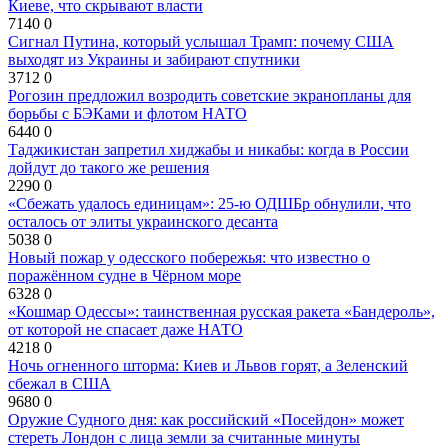
Киеве, что скрывают власти
7140
0
Сигнал Путина, который услышал Трамп: почему США
выходят из Украины и забирают спутники
3712
0
Рогозин предложил возродить советские экранопланы для
борьбы с БЭКами и флотом НАТО
6440
0
Таджикистан запретил хиджабы и никабы: когда в России
дойдут до такого же решения
2290
0
«Сбежать удалось единицам»: 25-ю ОДШБр обнулили, что
осталось от элиты украинского десанта
5038
0
Новый пожар у одесского побережья: что известно о
поражённом судне в Чёрном море
6328
0
«Кошмар Одессы»: таинственная русская ракета «Бандероль»,
от которой не спасает даже НАТО
4218
0
Ночь огненного шторма: Киев и Львов горят, а Зеленский
сбежал в США
9680
0
Оружие Судного дня: как российский «Посейдон» может
стереть Лондон с лица земли за считанные минуты