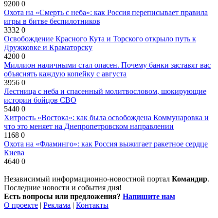
9200
0
Охота на «Смерть с неба»: как Россия переписывает правила
игры в битве беспилотников
3332
0
Освобождение Красного Кута и Торского открыло путь к
Дружковке и Краматорску
4200
0
Миллион наличными стал опасен. Почему банки заставят вас
объяснять каждую копейку с августа
3956
0
Лестница с неба и спасенный молитвословом, шокирующие
истории бойцов СВО
5440
0
Хитрость «Востока»: как была освобождена Коммунаровка и
что это меняет на Днепропетровском направлении
1168
0
Охота на «Фламинго»: как Россия выжигает ракетное сердце
Киева
4640
0
Независимый информационно-новостной портал
Командир
.
Последние новости и события дня!
Есть вопросы или предложения?
Напишите нам
О проекте
|
Реклама
|
Контакты