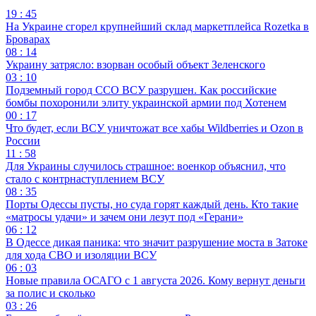
19 : 45
На Украине сгорел крупнейший склад маркетплейса Rozetka в
Броварах
08 : 14
Украину затрясло: взорван особый объект Зеленского
03 : 10
Подземный город ССО ВСУ разрушен. Как российские
бомбы похоронили элиту украинской армии под Хотенем
00 : 17
Что будет, если ВСУ уничтожат все хабы Wildberries и Ozon в
России
11 : 58
Для Украины случилось страшное: военкор объяснил, что
стало с контрнаступлением ВСУ
08 : 35
Порты Одессы пусты, но суда горят каждый день. Кто такие
«матросы удачи» и зачем они лезут под «Герани»
06 : 12
В Одессе дикая паника: что значит разрушение моста в Затоке
для хода СВО и изоляции ВСУ
06 : 03
Новые правила ОСАГО с 1 августа 2026. Кому вернут деньги
за полис и сколько
03 : 26