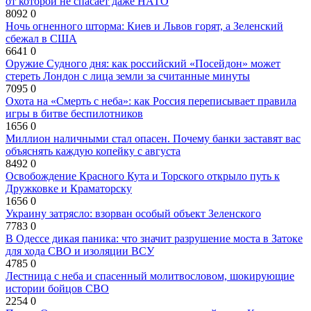
от которой не спасает даже НАТО
8092
0
Ночь огненного шторма: Киев и Львов горят, а Зеленский
сбежал в США
6641
0
Оружие Судного дня: как российский «Посейдон» может
стереть Лондон с лица земли за считанные минуты
7095
0
Охота на «Смерть с неба»: как Россия переписывает правила
игры в битве беспилотников
1656
0
Миллион наличными стал опасен. Почему банки заставят вас
объяснять каждую копейку с августа
8492
0
Освобождение Красного Кута и Торского открыло путь к
Дружковке и Краматорску
1656
0
Украину затрясло: взорван особый объект Зеленского
7783
0
В Одессе дикая паника: что значит разрушение моста в Затоке
для хода СВО и изоляции ВСУ
4785
0
Лестница с неба и спасенный молитвословом, шокирующие
истории бойцов СВО
2254
0