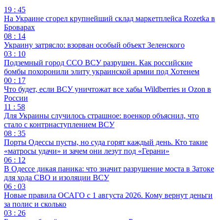
19 : 45
На Украине сгорел крупнейший склад маркетплейса Rozetka в
Броварах
08 : 14
Украину затрясло: взорван особый объект Зеленского
03 : 10
Подземный город ССО ВСУ разрушен. Как российские
бомбы похоронили элиту украинской армии под Хотенем
00 : 17
Что будет, если ВСУ уничтожат все хабы Wildberries и Ozon в
России
11 : 58
Для Украины случилось страшное: военкор объяснил, что
стало с контрнаступлением ВСУ
08 : 35
Порты Одессы пусты, но суда горят каждый день. Кто такие
«матросы удачи» и зачем они лезут под «Герани»
06 : 12
В Одессе дикая паника: что значит разрушение моста в Затоке
для хода СВО и изоляции ВСУ
06 : 03
Новые правила ОСАГО с 1 августа 2026. Кому вернут деньги
за полис и сколько
03 : 26