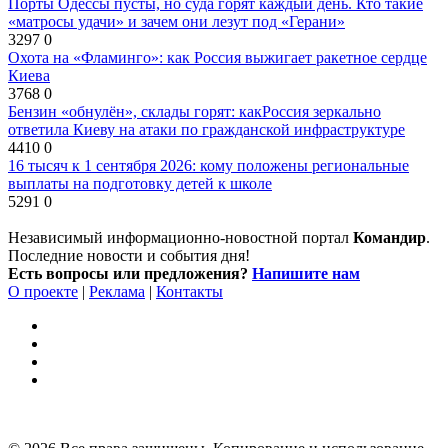
Порты Одессы пусты, но суда горят каждый день. Кто такие
«матросы удачи» и зачем они лезут под «Герани»
3297
0
Охота на «Фламинго»: как Россия выжигает ракетное сердце
Киева
3768
0
Бензин «обнулён», склады горят: какРоссия зеркально
ответила Киеву на атаки по гражданской инфраструктуре
4410
0
16 тысяч к 1 сентября 2026: кому положены региональные
выплаты на подготовку детей к школе
5291
0
Независимый информационно-новостной портал
Командир
.
Последние новости и события дня!
Есть вопросы или предложения?
Напишите нам
О проекте
|
Реклама
|
Контакты