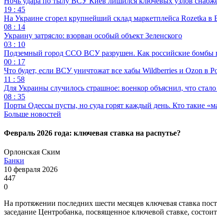
Ночь удара по тылу ВСУ Киев лишился ключевых узлов снабж
19 : 45
На Украине сгорел крупнейший склад маркетплейса Rozetka в 
08 : 14
Украину затрясло: взорван особый объект Зеленского
03 : 10
Подземный город ССО ВСУ разрушен. Как российские бомбы 
00 : 17
Что будет, если ВСУ уничтожат все хабы Wildberries и Ozon в Р
11 : 58
Для Украины случилось страшное: военкор объяснил, что стал
08 : 35
Порты Одессы пусты, но суда горят каждый день. Кто такие «м
Больше новостей
Февраль 2026 года: ключевая ставка на распутье?
Орлонская Ским
Банки
10 февраля 2026
447
0
На протяжении последних шести месяцев ключевая ставка пост
заседание Центробанка, посвященное ключевой ставке, состоит