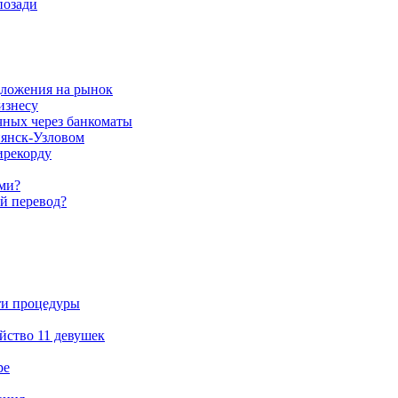
позади
дложения на рынок
изнесу
чных через банкоматы
пянск-Узловом
ирекорду
ами?
й перевод?
ти процедуры
йство 11 девушек
ре