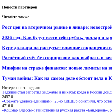
Новости партнеров
Читайте также
Рост цен на вторичном рынке в январе: новостро
2026 год: Как будут вести себя рубль, доллар и 
Курс доллара на распутье: влияние сокращения 
Расчётный счёт без сюрпризов: как выбрать и зач
Минфин на страже финансов: новые лимиты на в
Туман войны: Как на самом деле обстоят дела в 
Интересное за неделю
Таджикистан запретил хиджабы и никабы: когда в России дойд
2457
0
«Сбежать удалось единицам»: 25-ю ОДШБр обнулили, что остал
4716
0
«Кошмар Одессы»: таинственная русская ракета «Бандероль», 