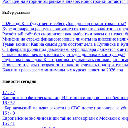
Рост цен на вторичном рынке в январе: новостройки остаются 
Выбор редакции
2026 год: Как будут вести себя рубль, доллар и криптовалюты?
Курс доллара на распутье: влияние сокращения валютного пре
Расчётный счёт без сюрпризов: как выбрать и зачем он нужен б
Минфин на страже финансов: новые лимиты на внесение нали
Туман войны: Как на самом деле обстоят дела в Купянске и Ку
С 1 февраля рубль под давлением: курс доллара движется к ант
Силаев назвал вектор: каким будет курс доллара к концу года?
Глушкова о вкладах: Как правильно управлять своими финанс
Новые стандарты прозрачности: как определить подозрительны
Балынин рассказал о минимальных курсах валют на 2026 год
Новости сегодня
17 : 37
Банкротство физических лиц, ИП и пенсионеров — особеннос
16 : 52
«Барнаульский маньяк» захотел на СВО после приговора за уби
16 : 48
Европейские экс-чиновники тайно заговорили с Москвой о ми
16 : 41