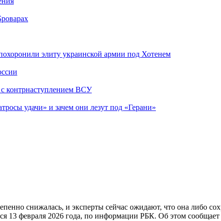
ения
Броварах
похоронили элиту украинской армии под Хотенем
оссии
о с контрнаступлением ВСУ
атросы удачи» и зачем они лезут под «Герани»
епенно снижалась, и эксперты сейчас ожидают, что она либо со
ся 13 февраля 2026 года, по информации РБК. Об этом сообщает