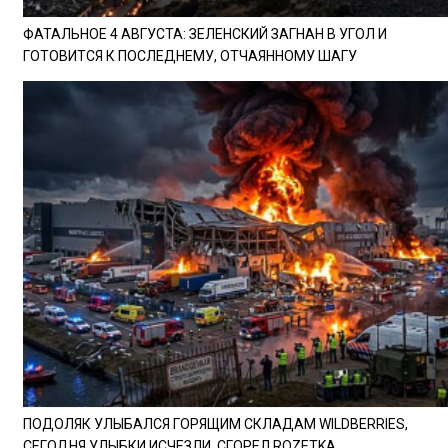
ФАТАЛЬНОЕ 4 АВГУСТА: ЗЕЛЕНСКИЙ ЗАГНАН В УГОЛ И
ГОТОВИТСЯ К ПОСЛЕДНЕМУ, ОТЧАЯННОМУ ШАГУ
ПОДОЛЯК УЛЫБАЛСЯ ГОРЯЩИМ СКЛАДАМ WILDBERRIES,
СЕГОДНЯ УЛЫБКИ ИСЧЕЗЛИ, СГОРЕЛ ROZETKA