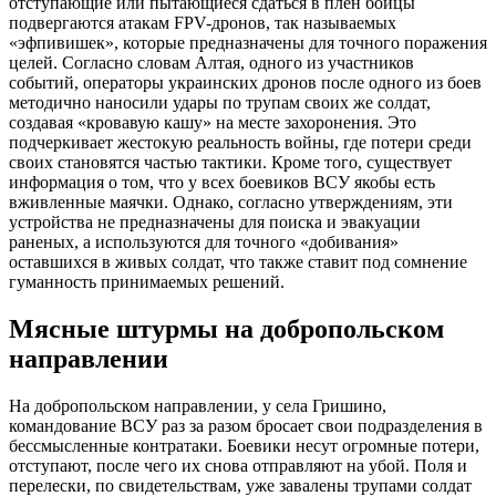
отступающие или пытающиеся сдаться в плен бойцы
подвергаются атакам FPV-дронов, так называемых
«эфпивишек», которые предназначены для точного поражения
целей. Согласно словам Алтая, одного из участников
событий, операторы украинских дронов после одного из боев
методично наносили удары по трупам своих же солдат,
создавая «кровавую кашу» на месте захоронения. Это
подчеркивает жестокую реальность войны, где потери среди
своих становятся частью тактики. Кроме того, существует
информация о том, что у всех боевиков ВСУ якобы есть
вживленные маячки. Однако, согласно утверждениям, эти
устройства не предназначены для поиска и эвакуации
раненых, а используются для точного «добивания»
оставшихся в живых солдат, что также ставит под сомнение
гуманность принимаемых решений.
Мясные штурмы на добропольском
направлении
На добропольском направлении, у села Гришино,
командование ВСУ раз за разом бросает свои подразделения в
бессмысленные контратаки. Боевики несут огромные потери,
отступают, после чего их снова отправляют на убой. Поля и
перелески, по свидетельствам, уже завалены трупами солдат