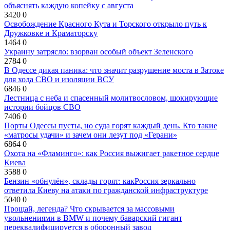
объяснять каждую копейку с августа
3420
0
Освобождение Красного Кута и Торского открыло путь к
Дружковке и Краматорску
1464
0
Украину затрясло: взорван особый объект Зеленского
2784
0
В Одессе дикая паника: что значит разрушение моста в Затоке
для хода СВО и изоляции ВСУ
6846
0
Лестница с неба и спасенный молитвословом, шокирующие
истории бойцов СВО
7406
0
Порты Одессы пусты, но суда горят каждый день. Кто такие
«матросы удачи» и зачем они лезут под «Герани»
6864
0
Охота на «Фламинго»: как Россия выжигает ракетное сердце
Киева
3588
0
Бензин «обнулён», склады горят: какРоссия зеркально
ответила Киеву на атаки по гражданской инфраструктуре
5040
0
Прощай, легенда? Что скрывается за массовыми
увольнениями в BMW и почему баварский гигант
переквалифицируется в оборонный завод