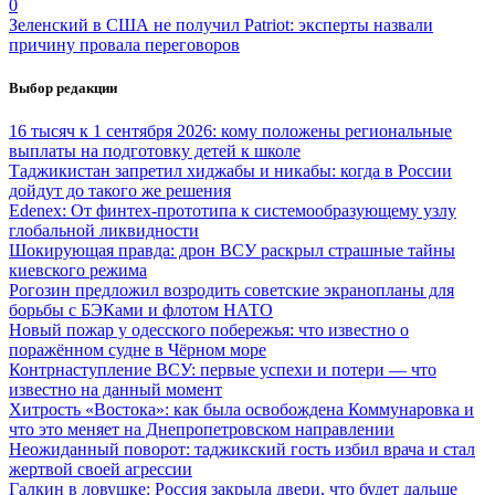
0
Зеленский в США не получил Patriot: эксперты назвали
причину провала переговоров
Выбор редакции
16 тысяч к 1 сентября 2026: кому положены региональные
выплаты на подготовку детей к школе
Таджикистан запретил хиджабы и никабы: когда в России
дойдут до такого же решения
Edenex: От финтех-прототипа к системообразующему узлу
глобальной ликвидности
Шокирующая правда: дрон ВСУ раскрыл страшные тайны
киевского режима
Рогозин предложил возродить советские экранопланы для
борьбы с БЭКами и флотом НАТО
Новый пожар у одесского побережья: что известно о
поражённом судне в Чёрном море
Контрнаступление ВСУ: первые успехи и потери — что
известно на данный момент
Хитрость «Востока»: как была освобождена Коммунаровка и
что это меняет на Днепропетровском направлении
Неожиданный поворот: таджикский гость избил врача и стал
жертвой своей агрессии
Галкин в ловушке: Россия закрыла двери, что будет дальше