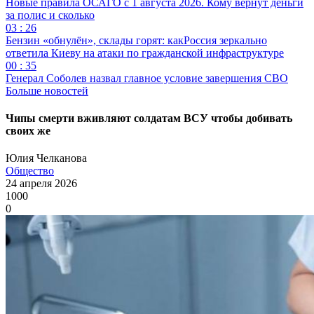
Новые правила ОСАГО с 1 августа 2026. Кому вернут деньги
за полис и сколько
03 : 26
Бензин «обнулён», склады горят: какРоссия зеркально
ответила Киеву на атаки по гражданской инфраструктуре
00 : 35
Генерал Соболев назвал главное условие завершения СВО
Больше новостей
Чипы смерти вживляют солдатам ВСУ чтобы добивать
своих же
Юлия Челканова
Общество
24 апреля 2026
1000
0