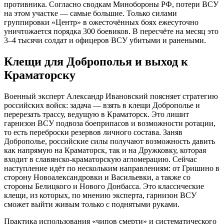
противника. Согласно сводкам Минобороны РФ, потери ВСУ
на этом участке — самые большие. Только силами
группировки «Центр» в ожесточённых боях ежесуточно
уничтожается порядка 300 боевиков. В пересчёте на месяц это
3–4 тысячи солдат и офицеров ВСУ убитыми и ранеными.
Клещи для Доброполья и выход к
Краматорску
Военный эксперт Александр Ивановский поясняет стратегию
российских войск: задача — взять в клещи Доброполье и
перерезать трассу, ведущую в Краматорск. Это лишит
гарнизон ВСУ подвоза боеприпасов и возможности ротации,
то есть переброски резервов личного состава. Заняв
Доброполье, российские силы получают возможность давить
как напрямую на Краматорск, так и на Дружковку, которая
входит в славянско-краматорскую агломерацию. Сейчас
наступление идёт по нескольким направлениям: от Гришино в
сторону Новоалександровки и Васильевки, а также со
стороны Белицкого и Нового Донбасса. Это классические
клещи, из которых, по мнению эксперта, гарнизон ВСУ
сможет выйти живым только с поднятыми руками.
Практика использования «чипов смерти» и систематического