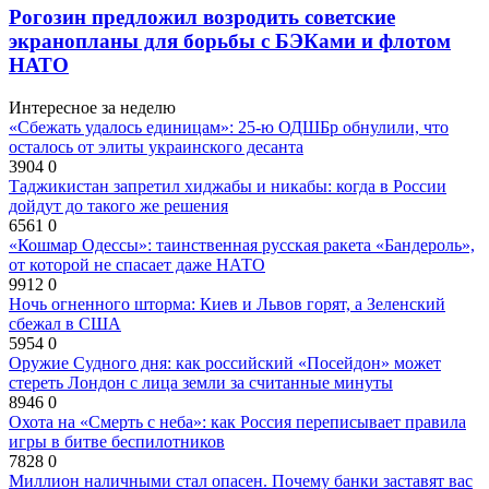
Рогозин предложил возродить советские
экранопланы для борьбы с БЭКами и флотом
НАТО
Интересное за неделю
«Сбежать удалось единицам»: 25-ю ОДШБр обнулили, что
осталось от элиты украинского десанта
3904
0
Таджикистан запретил хиджабы и никабы: когда в России
дойдут до такого же решения
6561
0
«Кошмар Одессы»: таинственная русская ракета «Бандероль»,
от которой не спасает даже НАТО
9912
0
Ночь огненного шторма: Киев и Львов горят, а Зеленский
сбежал в США
5954
0
Оружие Судного дня: как российский «Посейдон» может
стереть Лондон с лица земли за считанные минуты
8946
0
Охота на «Смерть с неба»: как Россия переписывает правила
игры в битве беспилотников
7828
0
Миллион наличными стал опасен. Почему банки заставят вас