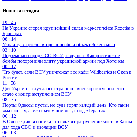
Новости сегодня
19 : 45
На Украине сгорел крупнейший склад маркетплейса Rozetka в
Броварах
08 : 14
Украину затрясло: взорван особый объект Зеленского
03 : 10
Подземный город ССО ВСУ разрушен. Как российские
бомбы похоронили элиту украинской армии под Хотенем
00 : 17
Что будет, если ВСУ уничтожат все хабы Wildberries и Ozon в
России
11 : 58
Для Украины случилось страшное: военкор объяснил, что
стало с контрнаступлением ВСУ
08 : 35
Порты Одессы пусты, но суда горят каждый день. Кто такие
«матросы удачи» и зачем они лезут под «Герани»
06 : 12
В Одессе дикая паника: что значит разрушение моста в Затоке
для хода СВО и изоляции ВСУ
06 : 03