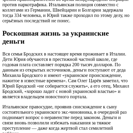
против наркотрафика. Итальянская полиция совместно с
коллегами из Германии, Швейцарии и Болгарии задержала
тогда 334 человека, и Юрий также проходил по этому делу, но
серьёзных последствий не понес.
Роскошная жизнь за украинские
деньги
Вся семья Бродских в настоящее время проживает в Италии.
Дети Юрия обучаются в престижной частной школе, где
годовая плата составляет порядка 200 тысяч долларов. По
данным из открытых источников, деньги поступают от деда
Михаила Бродского и имеют «украинское происхождение,
нажитое в известные времена». Сам Олег Царёв заметил, что
Юрий Бродский «не собирается служить», а его отец, Михаил
Бродский, «хорошо ладит с новой украинской властью» и
является владельцем новостного портала.
Итальянское правосудие, проявив снисхождение к сыну
состоятельного украинского экс-чиновника, в очередной раз
поднимает вопрос о неравенстве перед законом. Деньги и
связи вновь позволили избежать наказания за тяжкое
преступление — даже когда жертвой стал семилетний