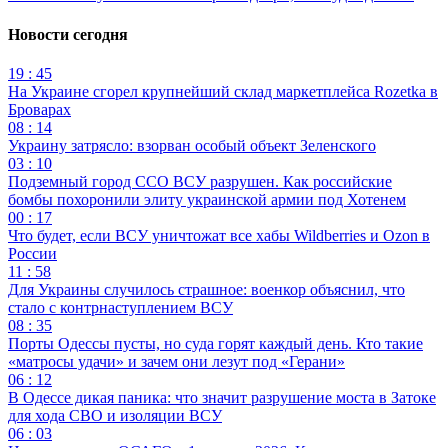
Новости сегодня
19 : 45
На Украине сгорел крупнейший склад маркетплейса Rozetka в
Броварах
08 : 14
Украину затрясло: взорван особый объект Зеленского
03 : 10
Подземный город ССО ВСУ разрушен. Как российские
бомбы похоронили элиту украинской армии под Хотенем
00 : 17
Что будет, если ВСУ уничтожат все хабы Wildberries и Ozon в
России
11 : 58
Для Украины случилось страшное: военкор объяснил, что
стало с контрнаступлением ВСУ
08 : 35
Порты Одессы пусты, но суда горят каждый день. Кто такие
«матросы удачи» и зачем они лезут под «Герани»
06 : 12
В Одессе дикая паника: что значит разрушение моста в Затоке
для хода СВО и изоляции ВСУ
06 : 03