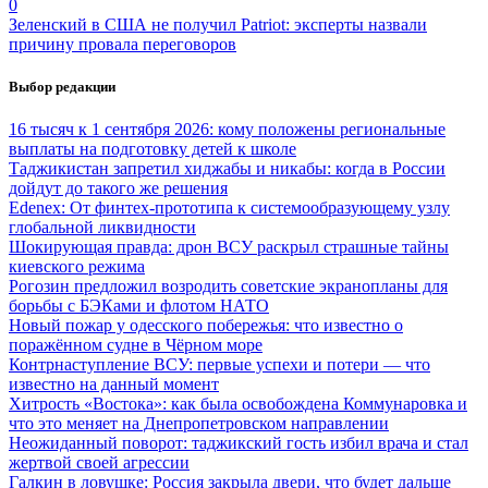
0
Зеленский в США не получил Patriot: эксперты назвали
причину провала переговоров
Выбор редакции
16 тысяч к 1 сентября 2026: кому положены региональные
выплаты на подготовку детей к школе
Таджикистан запретил хиджабы и никабы: когда в России
дойдут до такого же решения
Edenex: От финтех-прототипа к системообразующему узлу
глобальной ликвидности
Шокирующая правда: дрон ВСУ раскрыл страшные тайны
киевского режима
Рогозин предложил возродить советские экранопланы для
борьбы с БЭКами и флотом НАТО
Новый пожар у одесского побережья: что известно о
поражённом судне в Чёрном море
Контрнаступление ВСУ: первые успехи и потери — что
известно на данный момент
Хитрость «Востока»: как была освобождена Коммунаровка и
что это меняет на Днепропетровском направлении
Неожиданный поворот: таджикский гость избил врача и стал
жертвой своей агрессии
Галкин в ловушке: Россия закрыла двери, что будет дальше