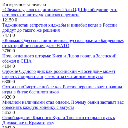
Интересное за неделю
«Сбежать удалось единицам»: 25-ю ОДШБр обнулили, что
осталось от элиты украинского десанта
12150
0
Таджикистан запретил хиджабы и никабы: когда в России
дойдут до такого же решения
7471
0
«Кошмар Одессы»: таинственная русская ракета «Бандероль»,
от которой не спасает даже НАТО
3760
0
Ночь огненного шторма: Киев и Львов горят, а Зеленский
сбежал в США
4104
0
Оружие Судного дня: как российский «Посейдон» может
стереть Лондон с лица земли за считанные минуты
6300
0
Охота на «Смерть с неба»: как Россия переписывает правила
игры в битве беспилотников
4920
0
Миллион наличными стал опасен. Почему банки заставят вас
объяснять каждую копейку с августа
5452
0
Освобождение Красного Кута и Торского открыло путь к
Дружковке и Краматорску
3843
0