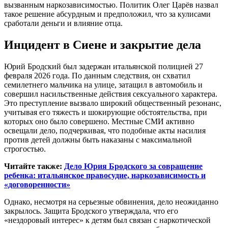
вызванным наркозависимостью. Политик Олег Царёв назвал
такое решение абсурдным и предположил, что за кулисами
сработали деньги и влияние отца.
Инцидент в Сиене и закрытие дела
Юрий Бродский был задержан итальянской полицией 27
февраля 2026 года. По данным следствия, он схватил
семилетнего мальчика на улице, затащил в автомобиль и
совершил насильственные действия сексуального характера.
Это преступление вызвало широкий общественный резонанс,
учитывая его тяжесть и шокирующие обстоятельства, при
которых оно было совершено. Местные СМИ активно
освещали дело, подчеркивая, что подобные акты насилия
против детей должны быть наказаны с максимальной
строгостью.
Читайте также:
Дело Юрия Бродского за совращение
ребенка: итальянское правосудие, наркозависимость и
«договоренности»
Однако, несмотря на серьезные обвинения, дело неожиданно
закрылось. Защита Бродского утверждала, что его
«нездоровый интерес» к детям был связан с наркотической