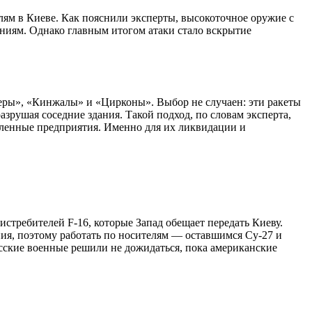
ям в Киеве. Как пояснили эксперты, высокоточное оружие с
иям. Однако главным итогом атаки стало вскрытие
ры», «Кинжалы» и «Цирконы». Выбор не случаен: эти ракеты
рушая соседние здания. Такой подход, по словам эксперта,
шленные предприятия. Именно для их ликвидации и
стребителей F-16, которые Запад обещает передать Киеву.
я, поэтому работать по носителям — оставшимся Су-27 и
сские военные решили не дожидаться, пока американские