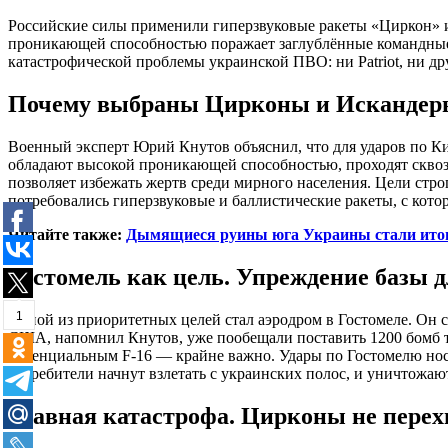
Российские силы применили гиперзвуковые ракеты «Циркон» и 
проникающей способностью поражает заглублённые командные
катастрофической проблемы украинской ПВО: ни Patriot, ни д
Почему выбраны Цирконы и Искандер
Военный эксперт Юрий Кнутов объяснил, что для ударов по К
обладают высокой проникающей способностью, проходят сквозь
позволяет избежать жертв среди мирного населения. Цели ст
потребовались гиперзвуковые и баллистические ракеты, с кот
Читайте также:
Дымящиеся руины юга Украины стали итог
Гостомель как цель. Упреждение базы д
1
Одной из приоритетных целей стал аэродром в Гостомеле. Он с
США, напомнил Кнутов, уже пообещали поставить 1200 бомб т
потенциальным F-16 — крайне важно. Удары по Гостомелю нося
истребители начнут взлетать с украинских полос, и уничтожаю
Главная катастрофа. Цирконы не перехв