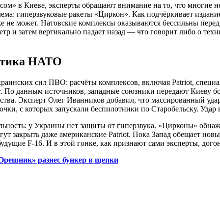
сом» в Киеве, эксперты обращают внимание на то, что многие н
ема: гиперзвуковые ракеты «Циркон». Как подчёркивает издани
же не может. Натовские комплексы оказываются бессильны перед 
метр и затем вертикально падает назад — что говорит либо о тех
актика НАТО
аинских сил ПВО: расчёты комплексов, включая Patriot, специ
т. По данным источников, западные союзники передают Киеву б
ства. Эксперт Олег Иванников добавил, что массированный удар
очки, с которых запускали беспилотники по Старобельску. Удар 
льность: у Украины нет защиты от гиперзвука. «Цирконы» обнаж
ут закрыть даже американские Patriot. Пока Запад обещает нов
дущие F-16. И в этой гонке, как признают сами эксперты, догон
«Орешник» разнес бункер в щепки