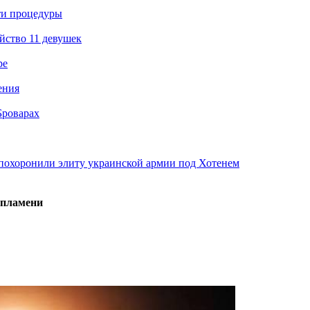
ти процедуры
йство 11 девушек
ре
ения
Броварах
похоронили элиту украинской армии под Хотенем
 пламени