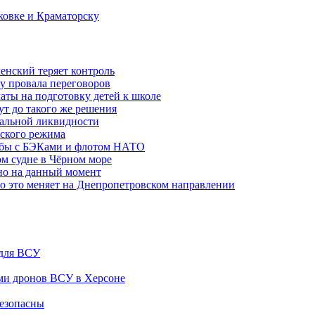
ковке и Краматорску
ленский теряет контроль
ну провала переговоров
аты на подготовку детей к школе
ут до такого же решения
бальной ликвидности
ского режима
рьбы с БЭКами и флотом НАТО
ом судне в Чёрном море
но на данный момент
то это меняет на Днепропетровском направлении
 для ВСУ
ами дронов ВСУ в Херсоне
безопасны