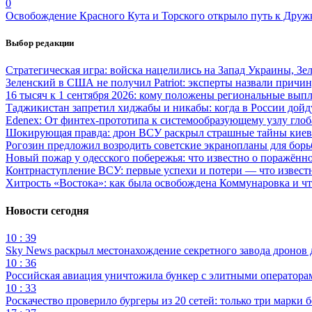
0
Освобождение Красного Кута и Торского открыло путь к Друж
Выбор редакции
Стратегическая игра: войска нацелились на Запад Украины, Зе
Зеленский в США не получил Patriot: эксперты назвали причи
16 тысяч к 1 сентября 2026: кому положены региональные выпл
Таджикистан запретил хиджабы и никабы: когда в России дойд
Edenex: От финтех-прототипа к системообразующему узлу гло
Шокирующая правда: дрон ВСУ раскрыл страшные тайны киев
Рогозин предложил возродить советские экранопланы для бо
Новый пожар у одесского побережья: что известно о поражённ
Контрнаступление ВСУ: первые успехи и потери — что извест
Хитрость «Востока»: как была освобождена Коммунаровка и ч
Новости сегодня
10 : 39
Sky News раскрыл местонахождение секретного завода дронов
10 : 36
Российская авиация уничтожила бункер с элитными оператор
10 : 33
Роскачество проверило бургеры из 20 сетей: только три марки 