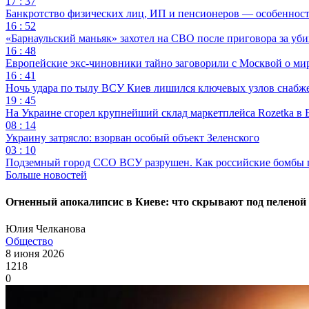
17 : 37
Банкротство физических лиц, ИП и пенсионеров — особеннос
16 : 52
«Барнаульский маньяк» захотел на СВО после приговора за уби
16 : 48
Европейские экс-чиновники тайно заговорили с Москвой о ми
16 : 41
Ночь удара по тылу ВСУ Киев лишился ключевых узлов снабж
19 : 45
На Украине сгорел крупнейший склад маркетплейса Rozetka в 
08 : 14
Украину затрясло: взорван особый объект Зеленского
03 : 10
Подземный город ССО ВСУ разрушен. Как российские бомбы 
Больше новостей
Огненный апокалипсис в Киеве: что скрывают под пеленой
Юлия Челканова
Общество
8 июня 2026
1218
0