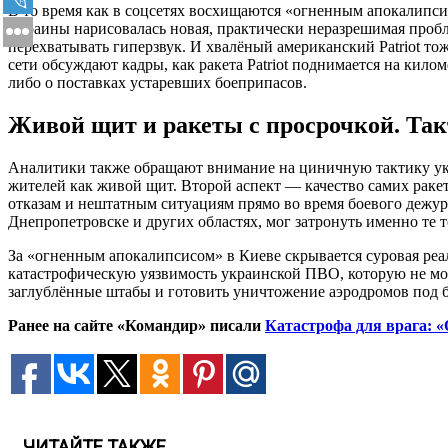
В то время как в соцсетях восхищаются «огненным апокалипси
Украины нарисовалась новая, практически неразрешимая пробл
перехватывать гиперзвук. И хвалёный американский Patriot то
сети обсуждают кадры, как ракета Patriot поднимается на кило
либо о поставках устаревших боеприпасов.
Живой щит и ракеты с просрочкой. Т
Аналитики также обращают внимание на циничную тактику укр
жителей как живой щит. Второй аспект — качество самих раке
отказам и нештатным ситуациям прямо во время боевого дежур
Днепропетровске и других областях, мог затронуть именно те т
За «огненным апокалипсисом» в Киеве скрывается суровая реа
катастрофическую уязвимость украинской ПВО, которую не мог
заглублённые штабы и готовить уничтожение аэродромов под бу
Ранее на сайте «Командир» писали
Катастрофа для врага: 
ЧИТАЙТЕ ТАКЖЕ