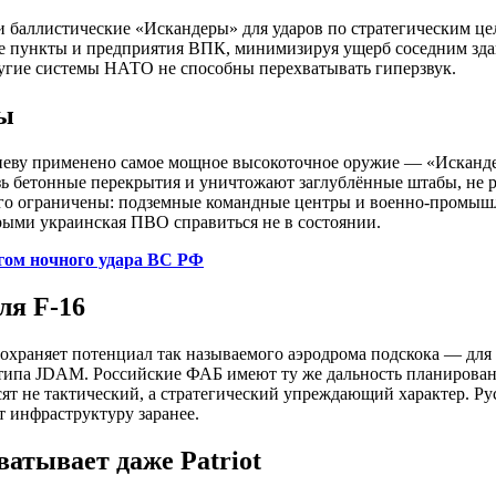
баллистические «Искандеры» для ударов по стратегическим цел
 пункты и предприятия ВПК, минимизируя ущерб соседним здан
ругие системы НАТО не способны перехватывать гиперзвук.
ы
иеву применено самое мощное высокоточное оружие — «Исканде
 бетонные перекрытия и уничтожают заглублённые штабы, не раз
рого ограничены: подземные командные центры и военно-промы
орыми украинская ПВО справиться не в состоянии.
ом ночного удара ВС РФ
ля F-16
охраняет потенциал так называемого аэродрома подскока — для и
ипа JDAM. Российские ФАБ имеют ту же дальность планировани
т не тактический, а стратегический упреждающий характер. Ру
т инфраструктуру заранее.
атывает даже Patriot