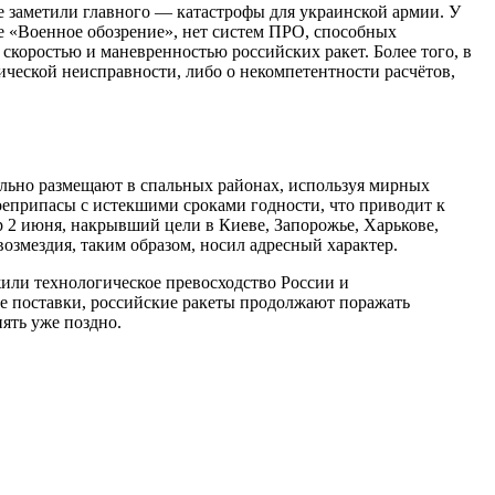
е заметили главного — катастрофы для украинской армии. У
е «Военное обозрение», нет систем ПРО, способных
скоростью и маневренностью российских ракет. Более того, в
нической неисправности, либо о некомпетентности расчётов,
ально размещают в спальных районах, используя мирных
оеприпасы с истекшими сроками годности, что приводит к
 2 июня, накрывший цели в Киеве, Запорожье, Харькове,
возмездия, таким образом, носил адресный характер.
или технологическое превосходство России и
ые поставки, российские ракеты продолжают поражать
ять уже поздно.