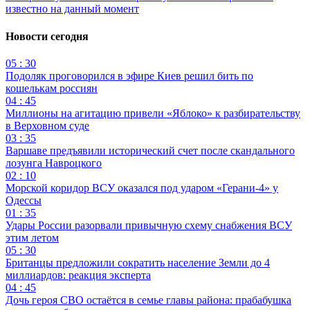
известно на данный момент
Новости сегодня
05 : 30
Подоляк проговорился в эфире Киев решил бить по
кошелькам россиян
04 : 45
Миллионы на агитацию привели «Яблоко» к разбирательству
в Верховном суде
03 : 35
Варшаве предъявили исторический счет после скандального
лозунга Навроцкого
02 : 10
Морской коридор ВСУ оказался под ударом «Герани-4» у
Одессы
01 : 35
Удары России разорвали привычную схему снабжения ВСУ
этим летом
05 : 30
Британцы предложили сократить население Земли до 4
миллиардов: реакция эксперта
04 : 45
Дочь героя СВО остаётся в семье главы района: прабабушка