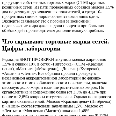
продукции собственных торговых марок (СТМ) крупных
розничных сетей. Из пяти проверенных образцов молока 1,5%
два не дотянули до заявленных показателей, а среди 10-
процентных сливок норме соответствовал лишь один.
Эксперты связывают это с погоней за экономией:
недовложение жира даже на доли процента при больших
объёмах даёт производителям дополнительную прибыль.
Что скрывают торговые марки сетей.
Цифры лаборатории
Редакция SHOT ПРОВЕРКИ закупила молоко жирностью
1,5% и сливки 10% в сетях «Пятёрочка» (СТМ «Красная
цена»), «Магнит» («Моя цена»), «Дикси» («Хуторок»),
«Ашан» и «Лента». Все образцы прошли проверку в
независимой аккредитованной лаборатории по физико-
химическим и микробиологическим показателям, включая
массовую долю жира и наличие растительных жиров. По
органолептике и содержанию белка (от 3,3% до 4,13% при
норме от 2,8%) вопросы отсутствовали. Однако по жирности
картина оказалась иной. Молоко «Красная цена» (Пятёрочка)
и «Ашан» соответствовали заявленным 1,5%. Молоко от
«Ленты» и «Моя цена» (Магнит) показали 1,48% —
формально это укладывается в погрешность метода (0,15%),