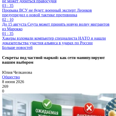
не может добиться правосудия
03 : 35
Прорыва ВСУ не будет: военный эксперт Леонков
предупредил о новой тактике противника
02 : 10
До 15 августа Сеута может принять новую волну мигрантов
из Марокко
01 : 35
Хакеры взломали компьютер специалиста НАТО и нашли
доказательства участия альянса в ударах по России
Больше новостей
Секреты под частной маркой: как сети манипулируют
вашим выбором
Юлия Челканова
Общество
8 июня 2026
269
0