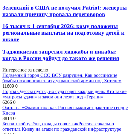
Зеленский в США не получил Patriot: эксперты
назвали причину провала переговоров
16 тысяч к 1 сентября 2026: кому положены
региональные выплаты на подготовку детей к
школе
Таджикистан запретил хиджабы и никабы:
когда в России дойдут до такого же решения
Интересное за неделю
Подземный город ССО ВСУ разрушен. Как российские
бомбы похоронили элиту украинской армии под Хотенем
11609
0
Порты Одессы пусты, но суда горят каждый день. Кто такие
«матросы удачи» и зачем они лезут под «Герани»
6266
0
Охота на «Фламинго»: как Россия выжигает ракетное сердце
Киева
8814
0
Бензин «обнулён», склады горят: какРоссия зеркально
ответила Киеву на атаки по гражданской инфраструктуре