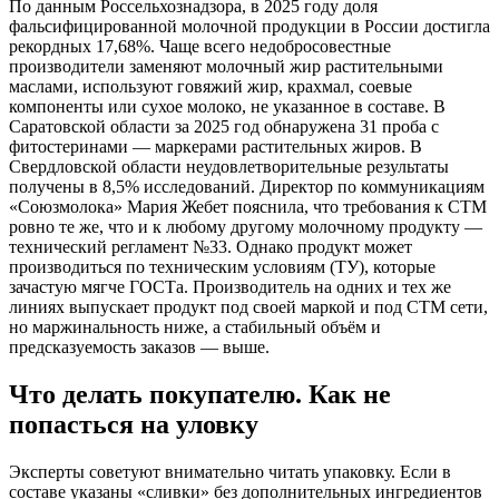
По данным Россельхознадзора, в 2025 году доля
фальсифицированной молочной продукции в России достигла
рекордных 17,68%. Чаще всего недобросовестные
производители заменяют молочный жир растительными
маслами, используют говяжий жир, крахмал, соевые
компоненты или сухое молоко, не указанное в составе. В
Саратовской области за 2025 год обнаружена 31 проба с
фитостеринами — маркерами растительных жиров. В
Свердловской области неудовлетворительные результаты
получены в 8,5% исследований. Директор по коммуникациям
«Союзмолока» Мария Жебет пояснила, что требования к СТМ
ровно те же, что и к любому другому молочному продукту —
технический регламент №33. Однако продукт может
производиться по техническим условиям (ТУ), которые
зачастую мягче ГОСТа. Производитель на одних и тех же
линиях выпускает продукт под своей маркой и под СТМ сети,
но маржинальность ниже, а стабильный объём и
предсказуемость заказов — выше.
Что делать покупателю. Как не
попасться на уловку
Эксперты советуют внимательно читать упаковку. Если в
составе указаны «сливки» без дополнительных ингредиентов