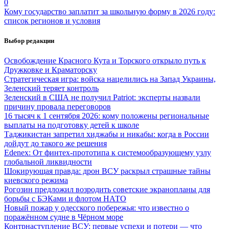
0
Кому государство заплатит за школьную форму в 2026 году:
список регионов и условия
Выбор редакции
Освобождение Красного Кута и Торского открыло путь к
Дружковке и Краматорску
Стратегическая игра: войска нацелились на Запад Украины,
Зеленский теряет контроль
Зеленский в США не получил Patriot: эксперты назвали
причину провала переговоров
16 тысяч к 1 сентября 2026: кому положены региональные
выплаты на подготовку детей к школе
Таджикистан запретил хиджабы и никабы: когда в России
дойдут до такого же решения
Edenex: От финтех-прототипа к системообразующему узлу
глобальной ликвидности
Шокирующая правда: дрон ВСУ раскрыл страшные тайны
киевского режима
Рогозин предложил возродить советские экранопланы для
борьбы с БЭКами и флотом НАТО
Новый пожар у одесского побережья: что известно о
поражённом судне в Чёрном море
Контрнаступление ВСУ: первые успехи и потери — что