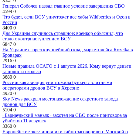
8541
0
Генерал Соболев назвал главное условие завершения СВО
4599
0
Что будет, если ВСУ уничтожат все хабы Wildberries и Ozon в
России
8400
0
Для Украины случилось страшное: военкор объяснил, что
стало с контрнаступлением ВСУ
6847
0
На Украине сгорел крупнейший склад маркетплейса Rozetka в
Броварах
2916
0
Новые правила ОСАГО с 1 августа 2026. Кому вернут деньги
за полис и сколько
3680
0
Российская авиация уничтожила бункер с элитными
операторами дронов ВСУ в Херсоне
4920
0
Sky News раскрыл местонахождение секретного завода
дронов для ВСУ
5104
0
«Барнаульский маньяк» захотел на СВО после приговора за
убийство 11 девушек
3360
0
Европейские экс-чиновники тайно заговорили с Москвой о