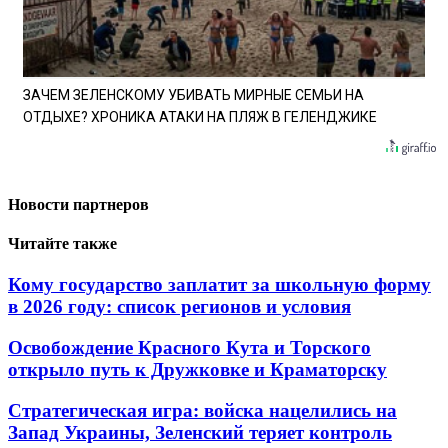
ЗАЧЕМ ЗЕЛЕНСКОМУ УБИВАТЬ МИРНЫЕ СЕМЬИ НА
ОТДЫХЕ? ХРОНИКА АТАКИ НА ПЛЯЖ В ГЕЛЕНДЖИКЕ
Новости партнеров
Читайте также
Кому государство заплатит за школьную форму
в 2026 году: список регионов и условия
Освобождение Красного Кута и Торского
открыло путь к Дружковке и Краматорску
Стратегическая игра: войска нацелились на
Запад Украины, Зеленский теряет контроль