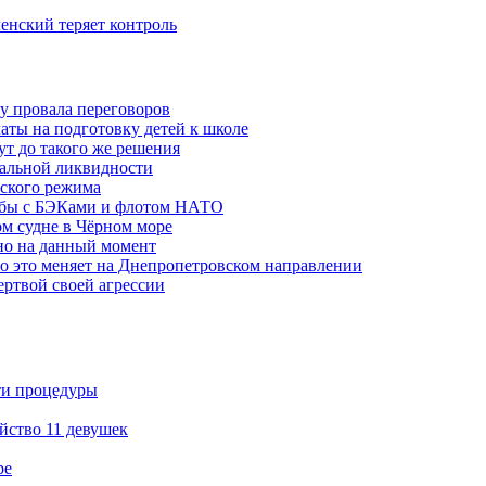
ленский теряет контроль
ну провала переговоров
аты на подготовку детей к школе
ут до такого же решения
бальной ликвидности
ского режима
рьбы с БЭКами и флотом НАТО
ом судне в Чёрном море
но на данный момент
то это меняет на Днепропетровском направлении
ертвой своей агрессии
ти процедуры
йство 11 девушек
ре