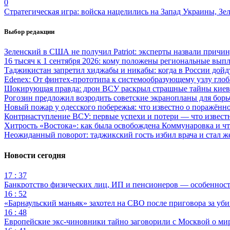
0
Стратегическая игра: войска нацелились на Запад Украины, Зе
Выбор редакции
Зеленский в США не получил Patriot: эксперты назвали причи
16 тысяч к 1 сентября 2026: кому положены региональные выпл
Таджикистан запретил хиджабы и никабы: когда в России дойд
Edenex: От финтех-прототипа к системообразующему узлу гло
Шокирующая правда: дрон ВСУ раскрыл страшные тайны киев
Рогозин предложил возродить советские экранопланы для бо
Новый пожар у одесского побережья: что известно о поражённ
Контрнаступление ВСУ: первые успехи и потери — что извест
Хитрость «Востока»: как была освобождена Коммунаровка и ч
Неожиданный поворот: таджикский гость избил врача и стал ж
Новости сегодня
17 : 37
Банкротство физических лиц, ИП и пенсионеров — особеннос
16 : 52
«Барнаульский маньяк» захотел на СВО после приговора за уби
16 : 48
Европейские экс-чиновники тайно заговорили с Москвой о ми