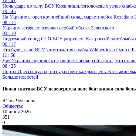
16 : 41
Ночь удара по тылу ВСУ Киев лишился ключевых узлов снабж
19 : 45
На Украине сгорел крупнейший склад маркетплейса Rozetka в 
08 : 14
Украину затрясло: взорван особый объект Зеленского
03 : 10
Подземный город ССО ВСУ разрушен. Как российские бомбы 
00 : 17
Что будет, если ВСУ уничтожат все хабы Wildberries и Ozon в Р
11 : 58
Для Украины случилось страшное: военкор объяснил, что стал
08 : 35
Порты Одессы пусты, но суда горят каждый день. Кто такие «м
Больше новостей
Новая тактика ВСУ перевернула поле боя: живая сила бол
Юлия Челканова
Общество
10 июня 2026
351
0