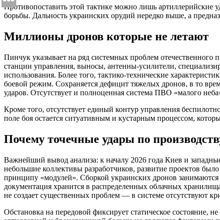
Противопоставить этой тактике можно лишь артиллерийские уд
борьбы. Дальность украинских орудий нередко выше, а предна
Миллионы дронов которые не летают
Пинчук указывает на ряд системных проблем отечественного 
станции управления, выносы, антенны-усилители, специализир
использования. Более того, тактико-технические характеристи
боевой режим. Сохраняется дефицит тяжелых дронов, в то врем
ударов. Отсутствует и полноценная система ПВО «малого неба
Кроме того, отсутствует единый контур управления беспилотно
поле боя остается ситуативным и кустарным процессом, которы
Почему точечные удары по производств
Важнейший вывод анализа: к началу 2026 года Киев и западны
небольшие коллективы разработчиков, развитие проектов был
принципу «модулей». Сборкой украинских дронов занимаются с
документация хранится в распределенных облачных хранилища
не создает существенных проблем — в системе отсутствуют кр
Обстановка на передовой фиксирует статическое состояние, 