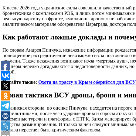
К весне 2026 года украинские силы совершили качественный ры
бронетехника с комплексами РЭБ, и лишь потом минимальные 
реальную картину на фронте, «миллионы дронов» не работают и
аналитическом материале обозревателя Царьграда, доктора пол
Как работают ложные доклады и почем
По словам Андрея Пинчука, искажение информации рождается н
полноценное рассредоточение невозможно из-за постоянного 
времени. Также искажения возникают из-за «мертвых душ», н
офицеры нередко догадываются о недостоверности данных, но
собой.
Читайте также:
Охота на трассу в Крым обернётся для ВСУ
Новая тактика ВСУ дроны, броня и ми
Украинская сторона, по оценке Пинчука, находится на пороге 
беспилотниками, после чего ударные дроны и сбросы атакуют 
пулеметные турели и платформы с ПТРК. Затем маневрирует б
средства разминирования. И только за ней следуют минимальн
состава перестает быть критическим фактором.