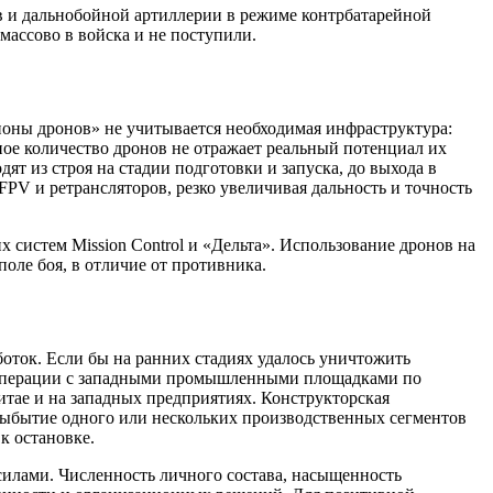
в и дальнобойной артиллерии в режиме контрбатарейной
массово в войска и не поступили.
оны дронов» не учитывается необходимая инфраструктура:
ое количество дронов не отражает реальный потенциал их
т из строя на стадии подготовки и запуска, до выхода в
FPV и ретрансляторов, резко увеличивая дальность и точность
систем Mission Control и «Дельта». Использование дронов на
оле боя, в отличие от противника.
оток. Если бы на ранних стадиях удалось уничтожить
 кооперации с западными промышленными площадками по
тае и на западных предприятиях. Конструкторская
Выбытие одного или нескольких производственных сегментов
к остановке.
илами. Численность личного состава, насыщенность