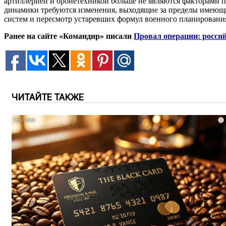
артиллерией и бронетехникой больше не являются факторами п
динамики требуются изменения, выходящие за пределы имеющи
систем и пересмотр устаревших формул военного планировани
Ранее на сайте «Командир» писали
Провал операции: росси
ЧИТАЙТЕ ТАКЖЕ
i