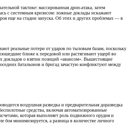
ательной тактике: массированная дрон-атака, затем
лась с системным кризисом: ложные доклады искажают
оя еще на стадии запуска. Об этих и других проблемах — в
вают реальные потери от ударов по тыловым базам, поскольку
изошедшие ближе к передовой или растягивают ущерб во
х докладов о взятии позиций «авансом». Вышестоящие
соседних батальонов и бригад зачастую конфликтуют между
роводится воздушная разведка и предварительная доразведка
беспилотные средства, включая автоматизированные
счетами, которая выполняет роль подвижного орудия и
е боя минимизируется, а разница в количестве личного