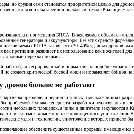
ары, но орудия сами становятся приоритетной целью для дроно
значенные для контрбатарейной борьбы системы «Коалиция» так 
производства и применения БПЛА. В заявляемых объемах «милли
ованные генераторы и аккумуляторы. Без этих средств формальн
ки поставляемых БПЛА таковы, что 30–40% ударных дронов выходя
я как противник развивает их использование как носителей для 
» с дронами-перехватчиками.
й работой, интегрированный в нормативы наподобие украинских 
й не создает критической боевой мощи и не заменяет бойцов на п
у дронов больше не работают
е партнеры преодолели период штучных и мелкосерийных разраб
о бы проблемой. Однако теперь эти разработки реализованы в
отни небольших площадок, а чипы и двигатели закупаются в Ки
х, что исключает возможность ее полноценного уничтожения. 
итические узлы и технологии, уничтожение которых привело бы 
не позволяющее обеспечить существенные прорывы имеющимися с