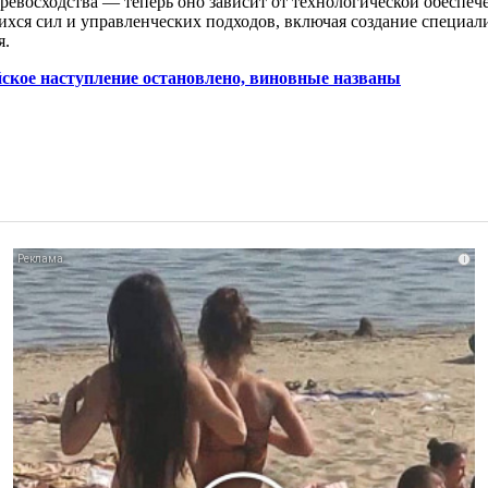
ревосходства — теперь оно зависит от технологической обеспе
хся сил и управленческих подходов, включая создание специал
я.
йское наступление остановлено, виновные названы
i