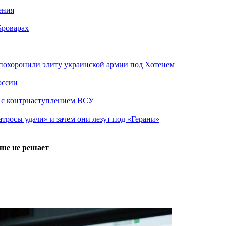
ения
Броварах
похоронили элиту украинской армии под Хотенем
оссии
о с контрнаступлением ВСУ
атросы удачи» и зачем они лезут под «Герани»
ьше не решает