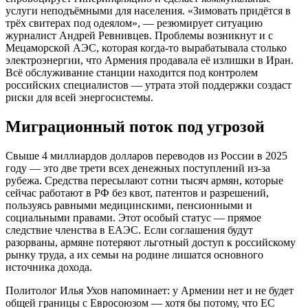
услуги неподъёмными для населения. «Зимовать придётся в
трёх свитерах под одеялом», — резюмирует ситуацию
журналист Андрей Ревнивцев. Проблемы возникнут и с
Мецаморской АЭС, которая когда-то вырабатывала столько
электроэнергии, что Армения продавала её излишки в Иран.
Всё обслуживание станции находится под контролем
российских специалистов — утрата этой поддержки создаст
риски для всей энергосистемы.
Миграционный поток под угрозой
Свыше 4 миллиардов долларов переводов из России в 2025
году — это две трети всех денежных поступлений из-за
рубежа. Средства пересылают сотни тысяч армян, которые
сейчас работают в РФ без квот, патентов и разрешений,
пользуясь равными медицинскими, пенсионными и
социальными правами. Этот особый статус — прямое
следствие членства в ЕАЭС. Если соглашения будут
разорваны, армяне потеряют льготный доступ к российскому
рынку труда, а их семьи на родине лишатся основного
источника дохода.
Политолог Илья Ухов напоминает: у Армении нет и не будет
общей границы с Евросоюзом — хотя бы потому, что ЕС