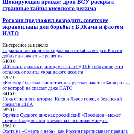
Шокирующая правда: дрон ВСУ раскрыл
страшные тайны киевского режима
Рогозин предложил возродить советские
экранопланы для борьбы с БЭКами и флотом
НАТО
Интересное за неделю
Таджикистан запретил хиджабы и никабы: когда в России
дойдут до такого же решения
6400
0
«Сбежать удалось единицам»: 25-ю ОДШБр обнулили, что
осталось от элиты украинского десанта
4267
0
«Кошмар Одессы»: таинственная русская ракета «Бандероль»,
от которой не спасает даже НАТО
3416
0
Ночь огненного шторма: Киев и Львов горят, а Зеленский
сбежал в США
5850
0
Оружие Судного дня: как российский «Посейдон» может
стереть Лондон с лица земли за считанные минуты
1561
0
Охота на «Смерть с неба»: как Россия переписывает правила