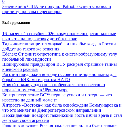
0
Зеленский в США не получил Patriot: эксперты назвали
причину провала переговоров
Выбор редакции
16 тысяч к 1 сентября 2026: кому положены региональные
выплаты на подготовку детей к школе
Таджикистан запретил хиджабы и никабы: когда в России
дойдут до такого же решения
Edenex: От финтех-прототипа к системообразующему узлу
глобальной ликвидности
Шокирующая правда: дрон ВСУ раскрыл страшные тайны
киевского режима
Рогозин предложил возродить советские экранопланы для
борьбы с БЭКами и флотом НАТО
Новый пожар у одесского побережья: что известно о
поражённом судне в Чёрном море
Контрнаступление ВСУ: первые успехи и потери — что
известно на данный момент
Хитрость «Востока»: как была освобождена Коммунаровка и
что это меняет на Днепропетровском направлении
Неожиданный поворот: таджикский гость избил врача и стал
жертвой своей агрессии
Галкин в ловушке: Россия закрыла двери, что будет дальше