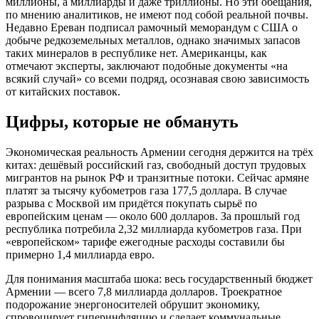
миллионы, а миллиарды и даже триллионы. Но эти обещания,
по мнению аналитиков, не имеют под собой реальной почвы.
Недавно Ереван подписал рамочный меморандум с США о
добыче редкоземельных металлов, однако значимых запасов
таких минералов в республике нет. Американцы, как
отмечают эксперты, заключают подобные документы «на
всякий случай» со всеми подряд, осознавая свою зависимость
от китайских поставок.
Цифры, которые не обмануть
Экономическая реальность Армении сегодня держится на трёх
китах: дешёвый российский газ, свободный доступ трудовых
мигрантов на рынок РФ и транзитные потоки. Сейчас армяне
платят за тысячу кубометров газа 177,5 доллара. В случае
разрыва с Москвой им придётся покупать сырьё по
европейским ценам — около 600 долларов. За прошлый год
республика потребила 2,32 миллиарда кубометров газа. При
«европейском» тарифе ежегодные расходы составили бы
примерно 1,4 миллиарда евро.
Для понимания масштаба шока: весь государственный бюджет
Армении — всего 7,8 миллиарда долларов. Троекратное
подорожание энергоносителей обрушит экономику,
спровоцирует гиперинфляцию и сделает коммунальные