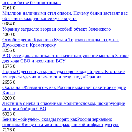
игры в битве беспилотников
7161
0
Миллион наличными стал опасен. Почему банки заставят вас
объяснять каждую копейку с августа
9384
0
Украину затрясло: взорван особый объект Зеленского
4060
0
Освобождение Красного Кута и Торского открыло путь к
Дружковке и Краматорску
8256
0
В Одессе дикая паника: что значит разрушение моста в Затоке
для хода СВО и изоляции ВСУ
1575
0
Порты Одессы пусты, но суда горят каждый день. Кто такие
«матросы удачи» и зачем они лезут под «Герани»
2656
0
Охота на «Фламинго»: как Россия выжигает ракетное сердце
Киева
8200
0
Лестница с неба и спасенный молитвословом, шокирующие
истории бойцов СВО
6923
0
Бензин «обнулён», склады горят: какРоссия зеркально
ответила Киеву на атаки по гражданской инфраструктуре
7176
0