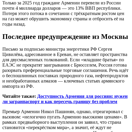
Только за 2025 год граждане Армении перевели из России
почти 4 миллиарда долларов — это 13% ВВП республики.
Потеря этого потока в сочетании с трёхкратным ростом цен
на газ может обрушить экономику страны и отбросить её на
годы назад.
Последнее предупреждение из Москвы
Письмо за подписью министра энергетики РФ Сергея
Цивилёва, адресованное в Ереван, не оставляет пространства
для двусмысленных толкований. Если «младшие братья» по
ЕАЭС не прекратят заигрывания с Брюсселем, Россия готова
разорвать преференциальные торговые соглашения. Речь идёт
о беспошлинных поставках природного газа, нефтепродуктов
и необработанных алмазов — ключевых статьях армянского
импорта из РФ.
Читайте также:
Доступность Армения для россиян: нужен
ли загранпаспорт и как пересечь границу без проблем
Премьер Армении Никол Пашинян, однако, отреагировал с
вызовом: «нелогично пугать Армению высокими ценами». В
рамках предвыборного выступления он заявил, что страна
становится «перекрёстком мира», а значит, её ждут не