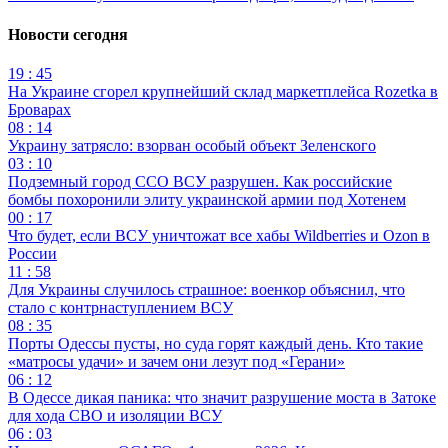
Новости сегодня
19 : 45
На Украине сгорел крупнейший склад маркетплейса Rozetka в
Броварах
08 : 14
Украину затрясло: взорван особый объект Зеленского
03 : 10
Подземный город ССО ВСУ разрушен. Как российские
бомбы похоронили элиту украинской армии под Хотенем
00 : 17
Что будет, если ВСУ уничтожат все хабы Wildberries и Ozon в
России
11 : 58
Для Украины случилось страшное: военкор объяснил, что
стало с контрнаступлением ВСУ
08 : 35
Порты Одессы пусты, но суда горят каждый день. Кто такие
«матросы удачи» и зачем они лезут под «Герани»
06 : 12
В Одессе дикая паника: что значит разрушение моста в Затоке
для хода СВО и изоляции ВСУ
06 : 03