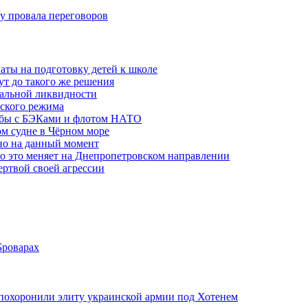
ну провала переговоров
аты на подготовку детей к школе
ут до такого же решения
бальной ликвидности
ского режима
рьбы с БЭКами и флотом НАТО
ом судне в Чёрном море
но на данный момент
то это меняет на Днепропетровском направлении
ертвой своей агрессии
Броварах
похоронили элиту украинской армии под Хотенем