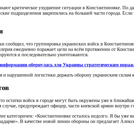
знают критическое ухудшение ситуации в Константиновке. По 
ские подразделения закрепились на большей части города. Если
я
ики сообщил, что группировка украинских войск в Константинов
ллерия ежедневно поражает цели на всём протяжении от Конста
лируются и последовательно уничтожаются.
а информации обернулась для Украины стратегическим пора
ия и нарушенной логистики держать оборону украинским силам 
тов
о остатки войск в городе могут быть окружены уже в ближайше
 случае, предупреждает офицер, части киевской армии внутри г
 категоричен: «Константиновке осталось недолго. Я бы уже вы
цдарме». В качестве новой линии обороны он предлагает Алекс