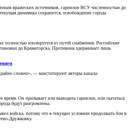
данным вражеских источников, гарнизон ВСУ численностью до
 текущая динамика сохранится, освобождение города
ке полностью изолируется от путей снабжения. Российские
нтиновки до Краматорска. Противник удерживает лишь
жением
крайне сложно», — констатируют авторы канала.
е время. Он призывает или выводить гарнизон, или пытаться
орода будут разгромлены.
вел войска, потому что в текущих условиях продолжать бои в
еево-Дружковку.