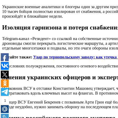
Украинские военные аналитики и блогеры один за другим при
10 тысяч бойцов полностью изолирован от снабжения, а россий
произойдёт в ближайшие недели.
Изоляция гарнизона и потеря снабжени
Telegram-канал «Резидент» со ссылкой на собственные источн
дроноводы смогли перекрыть логистические маршруты, а арти
отдельные многоэтажки и подвалы, но эти очаги обороны изо
Читайте также:
Удар по тернопольскому заводу: как утечк
«В условиях полуокружения, постоянного огневого воздейств
Мнения украинских офицеров и экспер
Полковник ВСУ в отставке Константин Машовец утверждает, чт
контратаковать вдоль ключевых высот на флангах. В противном
1
Офицер ВСУ Евгений Бекренев с позывным Арти Грин ещё более
городе неудобно, нужно занимать оборону на последующем пла
Оценка российского военного эксперта