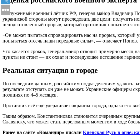
Заслуженный военный лётчик РФ, генерал-майор Владимир Поп
украинской стороны могут преследовать две цели: получить н
неподготовленный прорыв, который противник попытается отс
«Он может пытаться спровоцировать нас на прорыв, который у
попытаться отсечь наши передовые силы», — отмечает Попов.
Что касается сроков, генерал-майор отводит примерно месяц н
пункты не стоит — их охват и последующее истощение гарнизо
Реальная ситуация в городе
По последним данным, российским подразделениям удалось раз
результате отступать он уже не может. Украинские офицеры ск
позициях по 4–5 месяцев.
Противник всё ещё удерживает окраины города, однако его вы
Таким образом, Константиновка становится очередным крупным
Славянску, что может стать переломным моментом в ходе боев
Ранее на сайте «Командир» писали
Киевская Русь в огне: к