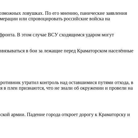
озможных ловушках. По его мнению, панические заявления
омерации или спровоцировать российские войска на
 фронта. В этом случае ВСУ сходящимся ударом могут
о ввязываться в бои за лежащие перед Краматорском населённые
ротивник утратил контроль над оставшимися путями отхода, в
я в плен признаются, что не знали об окружении и провели на
кой армии. Падение города откроет дорогу к Краматорску и