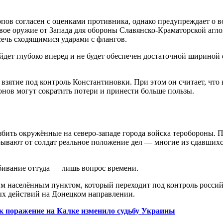
ов согласен с оценками противника, однако предупреждает о в
овое оружие от Запада для обороны Славянско-Краматорской агл
ечь сходящимися ударами с флангов.
йдет глубоко вперед и не будет обеспечен достаточной шириной
а взятие под контроль Константиновки. При этом он считает, чт
нов могут сократить потери и принести больше пользы.
бить окружённые на северо-западе города войска теробороны. П
рывают от солдат реальное положение дел — многие из сдавшихс
бивание оттуда — лишь вопрос времени.
 населённым пунктом, который переходит под контроль российс
ых действий на Донецком направлении.
ак поражение на Калке изменило судьбу Украины