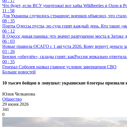
00 : 17
Что будет, если ВСУ уничтожат все хабы Wildberries и Ozon в Р
11 : 58
Для Украины случилось страшное: военкор объяснил, что стал
08 : 35
Порты Одессы пусты, но суда горят каждый день. Кто такие «м
06 : 12
В Одессе дикая паника: что значит разрушение моста в Затоке
06 : 03
Новые правила ОСАГО с 1 августа 2026. Кому вернут деньги за
03 : 26
Бензин «обнулён», склады горят: какРоссия зеркально ответил
00 : 35
Генерал Соболев назвал главное условие завершения СВО
Больше новостей
10 тысяч бойцов в ловушке: украинские блогеры признали 
Юлия Челканова
Общество
29 июня 2026
341
0