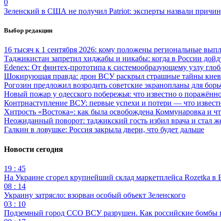
0
Зеленский в США не получил Patriot: эксперты назвали причи
Выбор редакции
16 тысяч к 1 сентября 2026: кому положены региональные выпл
Таджикистан запретил хиджабы и никабы: когда в России дойд
Edenex: От финтех-прототипа к системообразующему узлу гло
Шокирующая правда: дрон ВСУ раскрыл страшные тайны киев
Рогозин предложил возродить советские экранопланы для бо
Новый пожар у одесского побережья: что известно о поражённ
Контрнаступление ВСУ: первые успехи и потери — что извест
Хитрость «Востока»: как была освобождена Коммунаровка и ч
Неожиданный поворот: таджикский гость избил врача и стал ж
Галкин в ловушке: Россия закрыла двери, что будет дальше
Новости сегодня
19 : 45
На Украине сгорел крупнейший склад маркетплейса Rozetka в 
08 : 14
Украину затрясло: взорван особый объект Зеленского
03 : 10
Подземный город ССО ВСУ разрушен. Как российские бомбы 