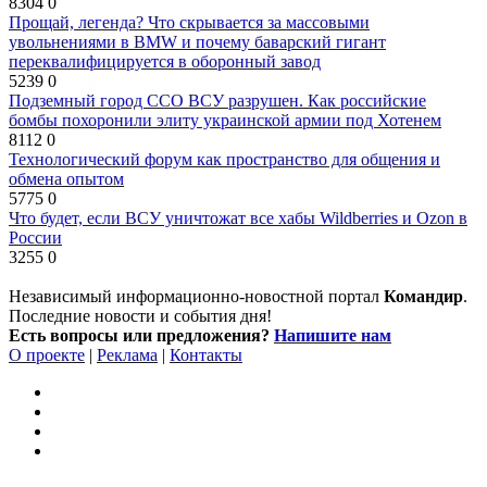
8304
0
Прощай, легенда? Что скрывается за массовыми
увольнениями в BMW и почему баварский гигант
переквалифицируется в оборонный завод
5239
0
Подземный город ССО ВСУ разрушен. Как российские
бомбы похоронили элиту украинской армии под Хотенем
8112
0
Технологический форум как пространство для общения и
обмена опытом
5775
0
Что будет, если ВСУ уничтожат все хабы Wildberries и Ozon в
России
3255
0
Независимый информационно-новостной портал
Командир
.
Последние новости и события дня!
Есть вопросы или предложения?
Напишите нам
О проекте
|
Реклама
|
Контакты