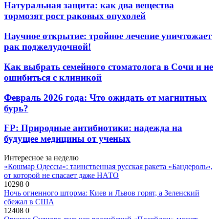
Натуральная защита: как два вещества
тормозят рост раковых опухолей
Научное открытие: тройное лечение уничтожает
рак поджелудочной!
Как выбрать семейного стоматолога в Сочи и не
ошибиться с клиникой
Февраль 2026 года: Что ожидать от магнитных
бурь?
FP: Природные антибиотики: надежда на
будущее медицины от ученых
Интересное за неделю
«Кошмар Одессы»: таинственная русская ракета «Бандероль»,
от которой не спасает даже НАТО
10298
0
Ночь огненного шторма: Киев и Львов горят, а Зеленский
сбежал в США
12408
0