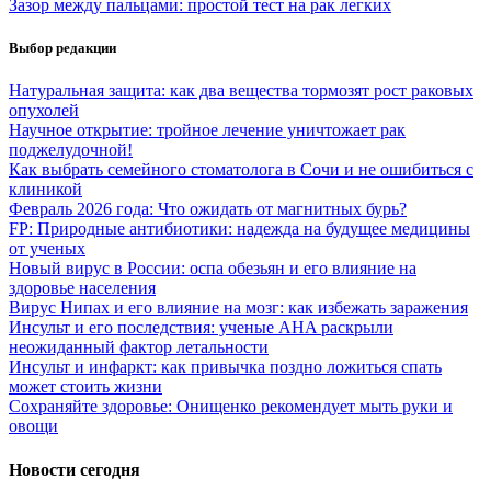
Зазор между пальцами: простой тест на рак легких
Выбор редакции
Натуральная защита: как два вещества тормозят рост раковых
опухолей
Научное открытие: тройное лечение уничтожает рак
поджелудочной!
Как выбрать семейного стоматолога в Сочи и не ошибиться с
клиникой
Февраль 2026 года: Что ожидать от магнитных бурь?
FP: Природные антибиотики: надежда на будущее медицины
от ученых
Новый вирус в России: оспа обезьян и его влияние на
здоровье населения
Вирус Нипах и его влияние на мозг: как избежать заражения
Инсульт и его последствия: ученые AHA раскрыли
неожиданный фактор летальности
Инсульт и инфаркт: как привычка поздно ложиться спать
может стоить жизни
Сохраняйте здоровье: Онищенко рекомендует мыть руки и
овощи
Новости сегодня