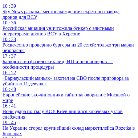
10 : 39
Sky News раскрыл местонахождение секретного завода
дронов для ВСУ
10 : 36
Российская авиация уничтожила бункер с элитными
операторами дронов ВСУ в Херсоне
10 : 33
Роскачество проверило бургеры из 20 сетей: только три марки
безопасны
17 : 37
Банкротство физических лиц, ИП и пенсионеров —
особенности процедуры
16 : 52
«Барнаульский маньяк» захотел на СВО после приговора за
убийство 11 девушек
16 : 48
Европейские экс-чиновники тайно заговорили с Москвой о
мире
16 : 41
Ночь удара по тылу ВСУ Киев лишился ключевых узлов
снабжения
19 : 45
На Украине сгорел крупнейший склад маркетплейса Rozetka в
Броварах