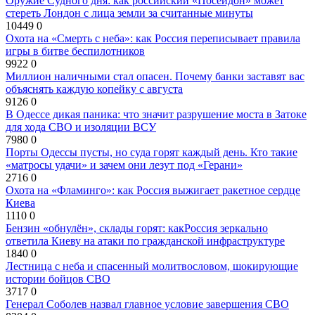
Оружие Судного дня: как российский «Посейдон» может
стереть Лондон с лица земли за считанные минуты
10449
0
Охота на «Смерть с неба»: как Россия переписывает правила
игры в битве беспилотников
9922
0
Миллион наличными стал опасен. Почему банки заставят вас
объяснять каждую копейку с августа
9126
0
В Одессе дикая паника: что значит разрушение моста в Затоке
для хода СВО и изоляции ВСУ
7980
0
Порты Одессы пусты, но суда горят каждый день. Кто такие
«матросы удачи» и зачем они лезут под «Герани»
2716
0
Охота на «Фламинго»: как Россия выжигает ракетное сердце
Киева
1110
0
Бензин «обнулён», склады горят: какРоссия зеркально
ответила Киеву на атаки по гражданской инфраструктуре
1840
0
Лестница с неба и спасенный молитвословом, шокирующие
истории бойцов СВО
3717
0
Генерал Соболев назвал главное условие завершения СВО