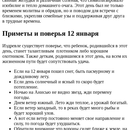
свиные желудки и различные соленья, что символизировало
изобилие и тепло домашнего очага. Этот день был не только
временем молитвы и обрядов, но и поводом для встречи с
близкими, укрепляя семейные узы и поддерживая друг друга
в трудные времена.
Приметы и поверья 12 января
Издревле существует поверье, что ребенок, родившийся в этот
день, станет талантливым плотником либо хорошим
охотником. Также деткам, родившимся в этот день, на всем их
жизненном пути будет сопутствовать удача.
Если на 12 января пошел снег, быть пасмурному и
дождливому лету.
Если день солнечный и ясный то скоро будет
потепление.
Ночью на Анисью не видно звезд, жди перемену
погоды.
Днем ветер южный. Лето жди теплое, а урожай богатый.
Если ветер западный, то в реках будет много рыбы и
будет хороший улов.
А вот если ветер постоянно меняет свое направление и
силу, то погода будет ухудшаться.
Обратили внимание что вороны сидят ближе к земле, на