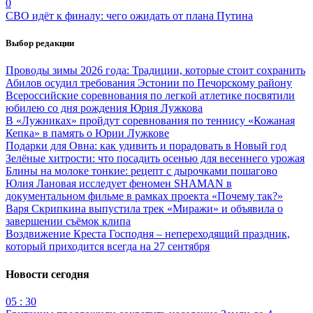
0
СВО идёт к финалу: чего ожидать от плана Путина
Выбор редакции
Проводы зимы 2026 года: Традиции, которые стоит сохранить
Абилов осудил требования Эстонии по Печорскому району
Всероссийские соревнования по легкой атлетике посвятили
юбилею со дня рождения Юрия Лужкова
В «Лужниках» пройдут соревнования по теннису «Кожаная
Кепка» в память о Юрии Лужкове
Подарки для Овна: как удивить и порадовать в Новый год
Зелёные хитрости: что посадить осенью для весеннего урожая
Блины на молоке тонкие: рецепт с дырочками пошагово
Юлия Лановая исследует феномен SHAMAN в
документальном фильме в рамках проекта «Почему так?»
Варя Скрипкина выпустила трек «Миражи» и объявила о
завершении съёмок клипа
Воздвижение Креста Господня – непереходящий праздник,
который приходится всегда на 27 сентября
Новости сегодня
05 : 30