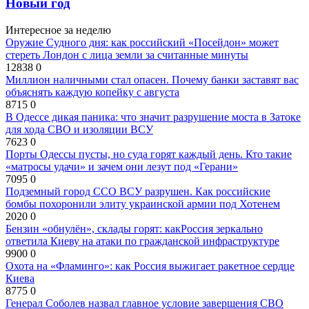
Новый год
Интересное за неделю
Оружие Судного дня: как российский «Посейдон» может
стереть Лондон с лица земли за считанные минуты
12838
0
Миллион наличными стал опасен. Почему банки заставят вас
объяснять каждую копейку с августа
8715
0
В Одессе дикая паника: что значит разрушение моста в Затоке
для хода СВО и изоляции ВСУ
7623
0
Порты Одессы пусты, но суда горят каждый день. Кто такие
«матросы удачи» и зачем они лезут под «Герани»
7095
0
Подземный город ССО ВСУ разрушен. Как российские
бомбы похоронили элиту украинской армии под Хотенем
2020
0
Бензин «обнулён», склады горят: какРоссия зеркально
ответила Киеву на атаки по гражданской инфраструктуре
9900
0
Охота на «Фламинго»: как Россия выжигает ракетное сердце
Киева
8775
0
Генерал Соболев назвал главное условие завершения СВО