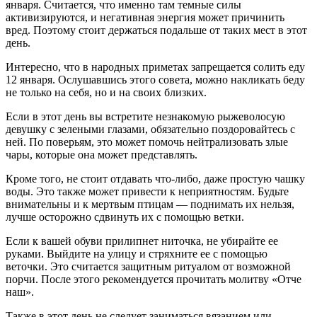
января. Считается, что именно там темные силы
активизируются, и негативная энергия может причинить
вред. Поэтому стоит держаться подальше от таких мест в этот
день.
Интересно, что в народных приметах запрещается солить еду
12 января. Ослушавшись этого совета, можно накликать беду
не только на себя, но и на своих близких.
Если в этот день вы встретите незнакомую рыжеволосую
девушку с зелеными глазами, обязательно поздоровайтесь с
ней. По поверьям, это может помочь нейтрализовать злые
чары, которые она может представлять.
Кроме того, не стоит отдавать что-либо, даже простую чашку
воды. Это также может привести к неприятностям. Будьте
внимательны и к мертвым птицам — поднимать их нельзя,
лучше осторожно сдвинуть их с помощью ветки.
Если к вашей обуви прилипнет ниточка, не убирайте ее
руками. Выйдите на улицу и стряхните ее с помощью
веточки. Это считается защитным ритуалом от возможной
порчи. После этого рекомендуется прочитать молитву «Отче
наш».
Также в этот день не следует заниматься вязанием или