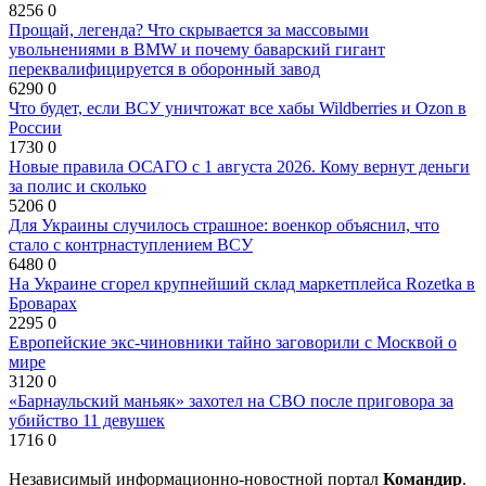
8256
0
Прощай, легенда? Что скрывается за массовыми
увольнениями в BMW и почему баварский гигант
переквалифицируется в оборонный завод
6290
0
Что будет, если ВСУ уничтожат все хабы Wildberries и Ozon в
России
1730
0
Новые правила ОСАГО с 1 августа 2026. Кому вернут деньги
за полис и сколько
5206
0
Для Украины случилось страшное: военкор объяснил, что
стало с контрнаступлением ВСУ
6480
0
На Украине сгорел крупнейший склад маркетплейса Rozetka в
Броварах
2295
0
Европейские экс-чиновники тайно заговорили с Москвой о
мире
3120
0
«Барнаульский маньяк» захотел на СВО после приговора за
убийство 11 девушек
1716
0
Независимый информационно-новостной портал
Командир
.