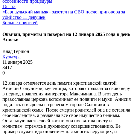
особенности процедуры
16 : 52
«Барнаульский маньяк» захотел на СВО после приговора за
убийство 11 девушек
Больше новостей
Обычаи, приметы и поверья на 12 января 2025 года в день
Анисьи
Влад Гершон
Культура
11 января 2025
3417
0
12 января отмечается день памяти христианской святой
Анисии Солунской, мученицы, которая страдала за свою веру
в период правления императора Максимиана. В этот день
православная церковь вспоминает ее подвиги и муки. Анисия
родилась и выросла в греческом городе Салоники в
христианской семье. После смерти родителей она не оставила
себе наследства, а раздавала все свое имущество бедным.
Остальную часть своей жизни она посвятила посту и
молитвам, стремясь к духовному совершенствованию. Ее
пример служит вдохновением для многих верующих, и