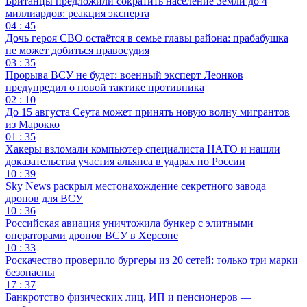
Британцы предложили сократить население Земли до 4
миллиардов: реакция эксперта
04 : 45
Дочь героя СВО остаётся в семье главы района: прабабушка
не может добиться правосудия
03 : 35
Прорыва ВСУ не будет: военный эксперт Леонков
предупредил о новой тактике противника
02 : 10
До 15 августа Сеута может принять новую волну мигрантов
из Марокко
01 : 35
Хакеры взломали компьютер специалиста НАТО и нашли
доказательства участия альянса в ударах по России
10 : 39
Sky News раскрыл местонахождение секретного завода
дронов для ВСУ
10 : 36
Российская авиация уничтожила бункер с элитными
операторами дронов ВСУ в Херсоне
10 : 33
Роскачество проверило бургеры из 20 сетей: только три марки
безопасны
17 : 37
Банкротство физических лиц, ИП и пенсионеров —