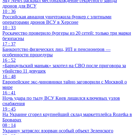
Sky News раскрыл местонахождение секретного завода
дронов для ВСУ
10 : 36
Российская авиация уничтожила бункер с элитными
операторами дронов ВСУ в Херсоне
10 : 33
Роскачество проверило бургеры из 20 сетей: только три марки
безопасны
17 : 37
Банкротство физических лиц, ИП и пенсионеров —
особенности процедуры
16 : 52
«Барнаульский маньяк» захотел на СВО после приговора за
убийство 11 девушек
16 : 48
Европейские экс-чиновники тайно заговорили с Москвой о
мире
16 : 41
Ночь удара по тылу ВСУ Киев лишился ключевых узлов
снабжения
19 : 45
На Украине сгорел крупнейший склад маркетплейса Rozetka в
Броварах
08 : 14
Украину затрясло: взорван особый объект Зеленского