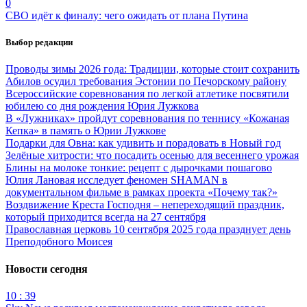
0
СВО идёт к финалу: чего ожидать от плана Путина
Выбор редакции
Проводы зимы 2026 года: Традиции, которые стоит сохранить
Абилов осудил требования Эстонии по Печорскому району
Всероссийские соревнования по легкой атлетике посвятили
юбилею со дня рождения Юрия Лужкова
В «Лужниках» пройдут соревнования по теннису «Кожаная
Кепка» в память о Юрии Лужкове
Подарки для Овна: как удивить и порадовать в Новый год
Зелёные хитрости: что посадить осенью для весеннего урожая
Блины на молоке тонкие: рецепт с дырочками пошагово
Юлия Лановая исследует феномен SHAMAN в
документальном фильме в рамках проекта «Почему так?»
Воздвижение Креста Господня – непереходящий праздник,
который приходится всегда на 27 сентября
Православная церковь 10 сентября 2025 года празднует день
Преподобного Моисея
Новости сегодня
10 : 39