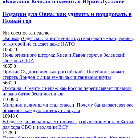
«Кожаная Кепка» в память о Юрии Лужкове
Подарки для Овна: как удивить и порадовать в
Новый год
Интересное за неделю
«Кошмар Одессы»: таинственная русская ракета «Бандероль»,
от которой не спасает даже НАТО
10602
0
Ночь огненного шторма: Киев и Львов горят, а Зеленский
сбежал в США
4065
0
Оружие Судного дня: как российский «Посейдон» может
стереть Лондон с лица земли за считанные минуты
5681
0
Охота на «Смерть с неба»: как Россия переписывает правила
игры в битве беспилотников
11609
0
Миллион наличными стал опасен. Почему банки заставят вас
объяснять каждую копейку с августа
10948
0
В Одессе дикая паника: что значит разрушение моста в Затоке
для хода СВО и изоляции ВСУ
1728
0