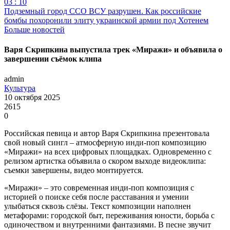
03 : 10
Подземный город ССО ВСУ разрушен. Как российские
бомбы похоронили элиту украинской армии под Хотенем
Больше новостей
Варя Скрипкина выпустила трек «Миражи» и объявила о
завершении съёмок клипа
admin
Культура
10 октября 2025
2615
0
Российская певица и автор Варя Скрипкина презентовала
свой новый сингл – атмосферную инди-поп композицию
«Миражи» на всех цифровых площадках. Одновременно с
релизом артистка объявила о скором выходе видеоклипа:
съемки завершены, видео монтируется.
«Миражи» – это современная инди-поп композиция с
историей о поиске себя после расставания и умении
улыбаться сквозь слёзы. Текст композиции наполнен
метафорами: городской быт, переживания юности, борьба с
одиночеством и внутренними фантазиями. В песне звучит