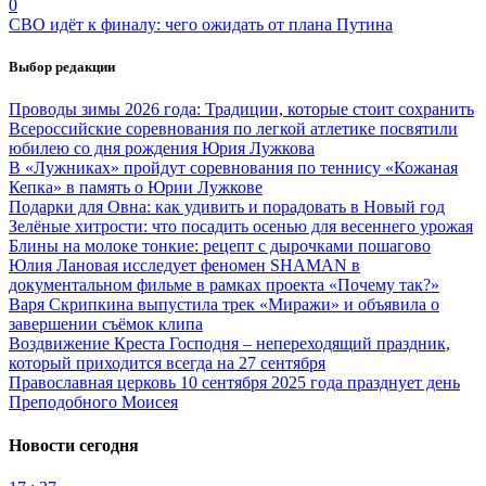
0
СВО идёт к финалу: чего ожидать от плана Путина
Выбор редакции
Проводы зимы 2026 года: Традиции, которые стоит сохранить
Всероссийские соревнования по легкой атлетике посвятили
юбилею со дня рождения Юрия Лужкова
В «Лужниках» пройдут соревнования по теннису «Кожаная
Кепка» в память о Юрии Лужкове
Подарки для Овна: как удивить и порадовать в Новый год
Зелёные хитрости: что посадить осенью для весеннего урожая
Блины на молоке тонкие: рецепт с дырочками пошагово
Юлия Лановая исследует феномен SHAMAN в
документальном фильме в рамках проекта «Почему так?»
Варя Скрипкина выпустила трек «Миражи» и объявила о
завершении съёмок клипа
Воздвижение Креста Господня – непереходящий праздник,
который приходится всегда на 27 сентября
Православная церковь 10 сентября 2025 года празднует день
Преподобного Моисея
Новости сегодня