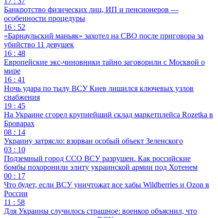
17 : 37
Банкротство физических лиц, ИП и пенсионеров —
особенности процедуры
16 : 52
«Барнаульский маньяк» захотел на СВО после приговора за
убийство 11 девушек
16 : 48
Европейские экс-чиновники тайно заговорили с Москвой о
мире
16 : 41
Ночь удара по тылу ВСУ Киев лишился ключевых узлов
снабжения
19 : 45
На Украине сгорел крупнейший склад маркетплейса Rozetka в
Броварах
08 : 14
Украину затрясло: взорван особый объект Зеленского
03 : 10
Подземный город ССО ВСУ разрушен. Как российские
бомбы похоронили элиту украинской армии под Хотенем
00 : 17
Что будет, если ВСУ уничтожат все хабы Wildberries и Ozon в
России
11 : 58
Для Украины случилось страшное: военкор объяснил, что