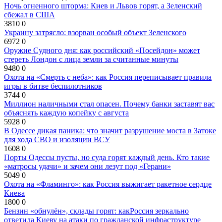
Ночь огненного шторма: Киев и Львов горят, а Зеленский
сбежал в США
3810
0
Украину затрясло: взорван особый объект Зеленского
6972
0
Оружие Судного дня: как российский «Посейдон» может
стереть Лондон с лица земли за считанные минуты
9480
0
Охота на «Смерть с неба»: как Россия переписывает правила
игры в битве беспилотников
3744
0
Миллион наличными стал опасен. Почему банки заставят вас
объяснять каждую копейку с августа
5928
0
В Одессе дикая паника: что значит разрушение моста в Затоке
для хода СВО и изоляции ВСУ
1608
0
Порты Одессы пусты, но суда горят каждый день. Кто такие
«матросы удачи» и зачем они лезут под «Герани»
5049
0
Охота на «Фламинго»: как Россия выжигает ракетное сердце
Киева
1800
0
Бензин «обнулён», склады горят: какРоссия зеркально
ответила Киеву на атаки по гражданской инфраструктуре