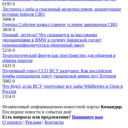
6195
0
Лестница с неба и спасенный молитвословом, шокирующие
истории бойцов СВО
3006
0
Генерал Соболев назвал главное условие завершения СВО
3818
0
Прощай, легенда? Что скрывается за массовыми
увольнениями в BMW и почему баварский гигант
переквалифицируется в оборонный завод
5216
0
Технологический форум как пространство для общения и
обмена опытом
1431
0
Подземный город ССО ВСУ разрушен. Как российские
бомбы похоронили элиту украинской армии под Хотенем
5082
0
Что будет, если ВСУ уничтожат все хабы Wildberries и Ozon в
России
1314
0
Независимый информационно-новостной портал
Командир
.
Последние новости и события дня!
Есть вопросы или предложения?
Напишите нам
О проекте
|
Реклама
|
Контакты