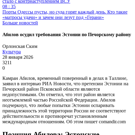
стало с контрнаступлением ВСУ
08 : 35
Порты Одессы пусты, но суда горят каждый день. Кто такие
«матросы удачи» и зачем они лезут под «Герани»
Больше новостей
Абилов осудил требования Эстонии по Печорскому району
Орлонская Ским
Культура
28 января 2026
3211
0
Камран Абилов, временный поверенный в делах в Таллине,
заявил в интервью РИА Новости, что претензии Эстонии на
Печорский район Псковской области являются
недопустимыми. Он отметил, что этот район является
неотъемлемой частью Российской Федерации. Абилов
подчеркнул, что любые попытки Эстонии оспаривать
принадлежность этой территории России не соответствуют
действительности и противоречат установленным
международным отношениям. Об этом пишет comandir.com
Позиция Абилова: Эстонские